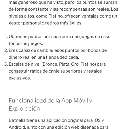
más generoso que he visto, pero los puntos se suman
de forma constante y las recompensas son reales. Los
niveles altos, como Platino, ofrecen ventajas como un
gestor personal o retiros más ágiles.
Obtienes puntos por cada euro que juegas en casi
todos los juegos.
Eres capaz de cambiar esos puntos por bonos de
dinero real en una tienda dedicada.
Escalas de nivel (Bronce, Plata, Oro, Platino) para
conseguir ratios de canje superiores y regalos
exclusivos.
Funcionalidad de la App Móvil y
Exploración
Betnella tiene una aplicación original para iOS y
Android, junto con una edición web diseñada para