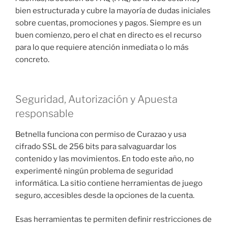
bien estructurada y cubre la mayoría de dudas iniciales
sobre cuentas, promociones y pagos. Siempre es un
buen comienzo, pero el chat en directo es el recurso
para lo que requiere atención inmediata o lo más
concreto.
Seguridad, Autorización y Apuesta
responsable
Betnella funciona con permiso de Curazao y usa
cifrado SSL de 256 bits para salvaguardar los
contenido y las movimientos. En todo este año, no
experimenté ningún problema de seguridad
informática. La sitio contiene herramientas de juego
seguro, accesibles desde la opciones de la cuenta.
Esas herramientas te permiten definir restricciones de