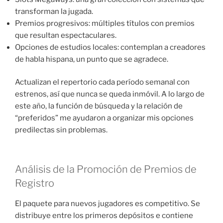
transforman la jugada.
Premios progresivos: múltiples títulos con premios
que resultan espectaculares.
Opciones de estudios locales: contemplan a creadores
de habla hispana, un punto que se agradece.
Actualizan el repertorio cada período semanal con
estrenos, así que nunca se queda inmóvil. A lo largo de
este año, la función de búsqueda y la relación de
“preferidos” me ayudaron a organizar mis opciones
predilectas sin problemas.
Análisis de la Promoción de Premios de
Registro
El paquete para nuevos jugadores es competitivo. Se
distribuye entre los primeros depósitos e contiene