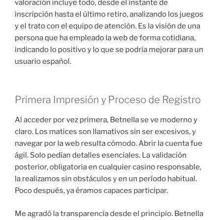
valoración incluye todo, desde el instante de
inscripción hasta el último retiro, analizando los juegos
y el trato con el equipo de atención. Es la visión de una
persona que ha empleado la web de forma cotidiana,
indicando lo positivo y lo que se podría mejorar para un
usuario español.
Primera Impresión y Proceso de Registro
Al acceder por vez primera, Betnella se ve moderno y
claro. Los matices son llamativos sin ser excesivos, y
navegar por la web resulta cómodo. Abrir la cuenta fue
ágil. Solo pedían detalles esenciales. La validación
posterior, obligatoria en cualquier casino responsable,
la realizamos sin obstáculos y en un período habitual.
Poco después, ya éramos capaces participar.
Me agradó la transparencia desde el principio. Betnella