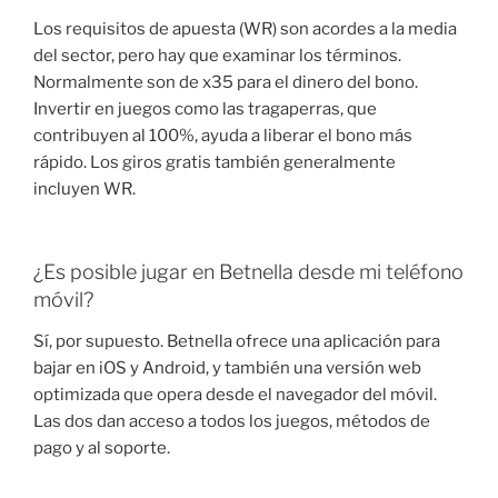
Los requisitos de apuesta (WR) son acordes a la media
del sector, pero hay que examinar los términos.
Normalmente son de x35 para el dinero del bono.
Invertir en juegos como las tragaperras, que
contribuyen al 100%, ayuda a liberar el bono más
rápido. Los giros gratis también generalmente
incluyen WR.
¿Es posible jugar en Betnella desde mi teléfono
móvil?
Sí, por supuesto. Betnella ofrece una aplicación para
bajar en iOS y Android, y también una versión web
optimizada que opera desde el navegador del móvil.
Las dos dan acceso a todos los juegos, métodos de
pago y al soporte.