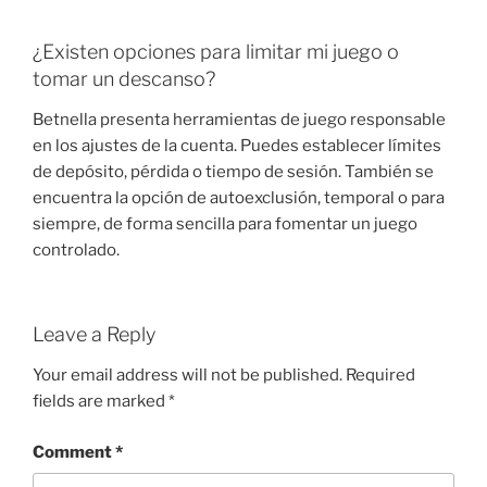
¿Existen opciones para limitar mi juego o
tomar un descanso?
Betnella presenta herramientas de juego responsable
en los ajustes de la cuenta. Puedes establecer límites
de depósito, pérdida o tiempo de sesión. También se
encuentra la opción de autoexclusión, temporal o para
siempre, de forma sencilla para fomentar un juego
controlado.
Leave a Reply
Your email address will not be published.
Required
fields are marked
*
Comment
*