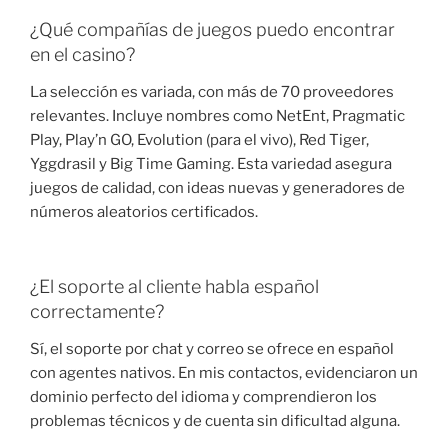
¿Qué compañías de juegos puedo encontrar
en el casino?
La selección es variada, con más de 70 proveedores
relevantes. Incluye nombres como NetEnt, Pragmatic
Play, Play’n GO, Evolution (para el vivo), Red Tiger,
Yggdrasil y Big Time Gaming. Esta variedad asegura
juegos de calidad, con ideas nuevas y generadores de
números aleatorios certificados.
¿El soporte al cliente habla español
correctamente?
Sí, el soporte por chat y correo se ofrece en español
con agentes nativos. En mis contactos, evidenciaron un
dominio perfecto del idioma y comprendieron los
problemas técnicos y de cuenta sin dificultad alguna.