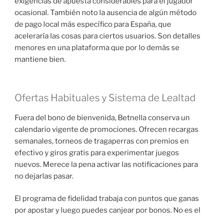
exigencias de apuesta considerables para el jugador
ocasional. También noto la ausencia de algún método
de pago local más específico para España, que
aceleraría las cosas para ciertos usuarios. Son detalles
menores en una plataforma que por lo demás se
mantiene bien.
Ofertas Habituales y Sistema de Lealtad
Fuera del bono de bienvenida, Betnella conserva un
calendario vigente de promociones. Ofrecen recargas
semanales, torneos de tragaperras con premios en
efectivo y giros gratis para experimentar juegos
nuevos. Merece la pena activar las notificaciones para
no dejarlas pasar.
El programa de fidelidad trabaja con puntos que ganas
por apostar y luego puedes canjear por bonos. No es el