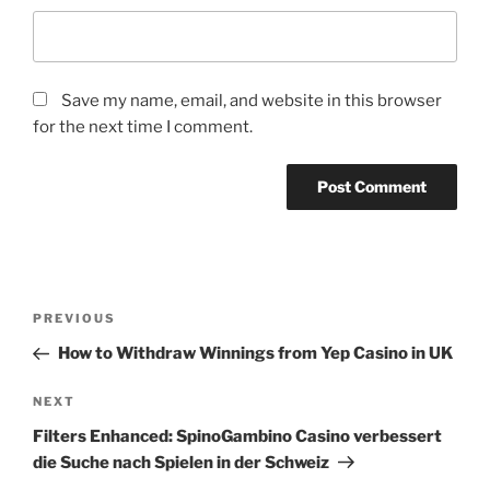
Save my name, email, and website in this browser
for the next time I comment.
Post
Previous
PREVIOUS
navigation
Post
How to Withdraw Winnings from Yep Casino in UK
Next
NEXT
Post
Filters Enhanced: SpinoGambino Casino verbessert
die Suche nach Spielen in der Schweiz