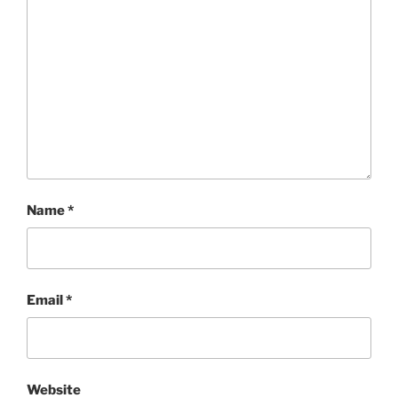
Name
*
Email
*
Website