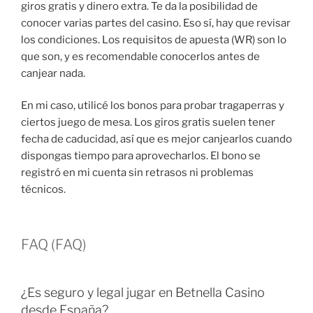
giros gratis y dinero extra. Te da la posibilidad de
conocer varias partes del casino. Eso sí, hay que revisar
los condiciones. Los requisitos de apuesta (WR) son lo
que son, y es recomendable conocerlos antes de
canjear nada.
En mi caso, utilicé los bonos para probar tragaperras y
ciertos juego de mesa. Los giros gratis suelen tener
fecha de caducidad, así que es mejor canjearlos cuando
dispongas tiempo para aprovecharlos. El bono se
registró en mi cuenta sin retrasos ni problemas
técnicos.
FAQ (FAQ)
¿Es seguro y legal jugar en Betnella Casino
desde España?