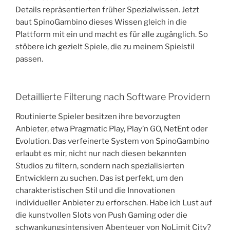
Details repräsentierten früher Spezialwissen. Jetzt
baut SpinoGambino dieses Wissen gleich in die
Plattform mit ein und macht es für alle zugänglich. So
stöbere ich gezielt Spiele, die zu meinem Spielstil
passen.
Detaillierte Filterung nach Software Providern
Routinierte Spieler besitzen ihre bevorzugten
Anbieter, etwa Pragmatic Play, Play’n GO, NetEnt oder
Evolution. Das verfeinerte System von SpinoGambino
erlaubt es mir, nicht nur nach diesen bekannten
Studios zu filtern, sondern nach spezialisierten
Entwicklern zu suchen. Das ist perfekt, um den
charakteristischen Stil und die Innovationen
individueller Anbieter zu erforschen. Habe ich Lust auf
die kunstvollen Slots von Push Gaming oder die
schwankungsintensiven Abenteuer von NoLimit City?