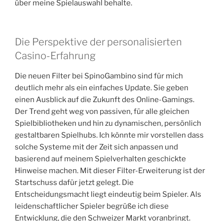
über meine Spielauswahl behalte.
Die Perspektive der personalisierten
Casino-Erfahrung
Die neuen Filter bei SpinoGambino sind für mich
deutlich mehr als ein einfaches Update. Sie geben
einen Ausblick auf die Zukunft des Online-Gamings.
Der Trend geht weg von passiven, für alle gleichen
Spielbibliotheken und hin zu dynamischen, persönlich
gestaltbaren Spielhubs. Ich könnte mir vorstellen dass
solche Systeme mit der Zeit sich anpassen und
basierend auf meinem Spielverhalten geschickte
Hinweise machen. Mit dieser Filter-Erweiterung ist der
Startschuss dafür jetzt gelegt. Die
Entscheidungsmacht liegt eindeutig beim Spieler. Als
leidenschaftlicher Spieler begrüße ich diese
Entwicklung, die den Schweizer Markt voranbringt.