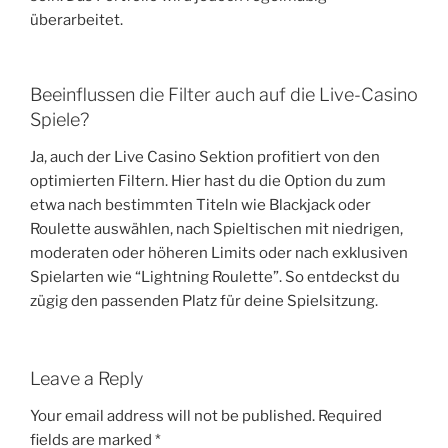
überarbeitet.
Beeinflussen die Filter auch auf die Live-Casino
Spiele?
Ja, auch der Live Casino Sektion profitiert von den
optimierten Filtern. Hier hast du die Option du zum
etwa nach bestimmten Titeln wie Blackjack oder
Roulette auswählen, nach Spieltischen mit niedrigen,
moderaten oder höheren Limits oder nach exklusiven
Spielarten wie “Lightning Roulette”. So entdeckst du
zügig den passenden Platz für deine Spielsitzung.
Leave a Reply
Your email address will not be published.
Required
fields are marked
*