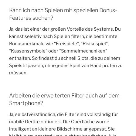
Kann ich nach Spielen mit speziellen Bonus-
Features suchen?
Ja, das ist einer der großen Vorteile des Systems. Du
kannst selektiv nach Spielen filtern, die bestimmte
Bonusmerkmale wie “Freispiele”, “Risikospiel”,
“Kassensymbole” oder “Sammelmechaniken”
enthalten. So findest du schnell Slots, die zu deinem
Spielstil passen, ohne jedes Spiel von Hand prüfen zu
müssen.
Arbeiten die erweiterten Filter auch auf dem
Smartphone?
Ja, selbstverständlich, die Filter sind vollständig für
mobile Geräte optimiert. Die Oberfläche wurde
intelligent an kleinere Bildschirme angepasst. Sie