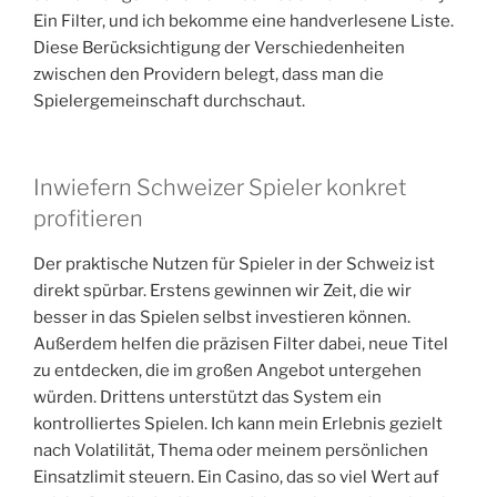
Ein Filter, und ich bekomme eine handverlesene Liste.
Diese Berücksichtigung der Verschiedenheiten
zwischen den Providern belegt, dass man die
Spielergemeinschaft durchschaut.
Inwiefern Schweizer Spieler konkret
profitieren
Der praktische Nutzen für Spieler in der Schweiz ist
direkt spürbar. Erstens gewinnen wir Zeit, die wir
besser in das Spielen selbst investieren können.
Außerdem helfen die präzisen Filter dabei, neue Titel
zu entdecken, die im großen Angebot untergehen
würden. Drittens unterstützt das System ein
kontrolliertes Spielen. Ich kann mein Erlebnis gezielt
nach Volatilität, Thema oder meinem persönlichen
Einsatzlimit steuern. Ein Casino, das so viel Wert auf