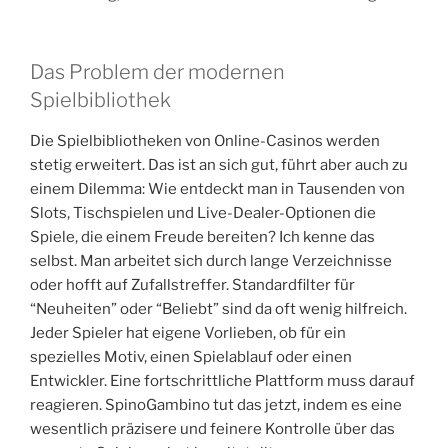
Das Problem der modernen
Spielbibliothek
Die Spielbibliotheken von Online-Casinos werden
stetig erweitert. Das ist an sich gut, führt aber auch zu
einem Dilemma: Wie entdeckt man in Tausenden von
Slots, Tischspielen und Live-Dealer-Optionen die
Spiele, die einem Freude bereiten? Ich kenne das
selbst. Man arbeitet sich durch lange Verzeichnisse
oder hofft auf Zufallstreffer. Standardfilter für
“Neuheiten” oder “Beliebt” sind da oft wenig hilfreich.
Jeder Spieler hat eigene Vorlieben, ob für ein
spezielles Motiv, einen Spielablauf oder einen
Entwickler. Eine fortschrittliche Plattform muss darauf
reagieren. SpinoGambino tut das jetzt, indem es eine
wesentlich präzisere und feinere Kontrolle über das