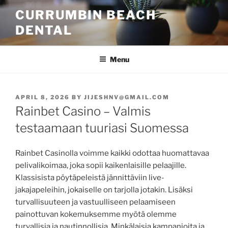
Skip
CURRUMBIN BEACH
to
DENTAL
content
Menu
POSTED
APRIL 8, 2026
BY
JIJESHNV@GMAIL.COM
ON
Rainbet Casino – Valmis
testaamaan tuuriasi Suomessa
Rainbet Casinolla voimme kaikki odottaa huomattavaa
pelivalikoimaa, joka sopii kaikenlaisille pelaajille.
Klassisista pöytäpeleistä jännittäviin live-
jakajapeleihin, jokaiselle on tarjolla jotakin. Lisäksi
turvallisuuteen ja vastuulliseen pelaamiseen
painottuvan kokemuksemme myötä olemme
turvallisia ja nautinnollisia. Minkälaisia kampanjoita ja