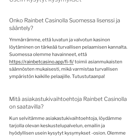
Onko Rainbet Casinolla Suomessa lisenssi ja
sääntely?
Ymmärrämme, että luvatun ja valvotun kasinon
löytäminen on tärkeää turvallisen pelaamisen kannalta.
Suomessa olemme havainneet, että
https://rainbetcasino.app/fi-fi/
toimii asianmukaisten
säännösten mukaisesti, mikä varmistaa turvallisen
ympäristön kaikille pelaajille. Tutustutaanpa!
Mitä asiakastukivaihtoehtoja Rainbet Casinolla
on saatavilla?
Kun selvitämme asiakastukivaihtoehtoja, löydämme
tarjolla olevan keskustelupalvelun, emailin ja
hyödyllisen usein kysytyt kysymykset -osion. Olemme