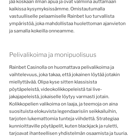
jää koskaan ilman apua ja ovat valmiina auttamaan
kaikissa kysymyksissämme. Omistautumalla
vastuulliselle pelaamiselle Rainbet luo turvallista
ympäristöä, joka mahdollistaa huolettoman ajanvieton
ja samalla kokeilla onneamme.
Pelivalikoima ja monipuolisuus
Rainbet Casinolla on huomattava pelivalikoima ja
vaihtelevuus, joka takaa, että jokainen löytää jotakin
miellyttävää. Olipa kyse sitten klassisista
pöytäpeleistä, videokolikkopeleistä tai live-
jakajapeleistä, jokaiselle löytyy varmasti jotain.
Kolikkopelien valikoima on laaja, ja teemoja on aina
suosituista elokuvista legendaarisiin seikkailuihin,
tarjoten lukemattomia tunteja viihdettä. Strategiaa
kunnioittaville pöytäpelit, kuten blackjack ja ruletti,
tarjoavat ihanteellisen yhdistelmän osaamista ja tuuria.