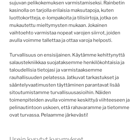
sujuvan pelikokemuksen varmistamiseksi. Rainbetin
kasinolla on tarjolla erilaisia maksutapoja, kuten
luottokortteja, e-lompakoita ja tilisiirtoja, jotka on
mukautettu mieltymysten mukaan. Jokainen
vaihtoehto varmistaa nopeat varojen siirrot, joiden
avulla voimme tallettaa ja ottaa varoja helposti.
Turvallisuus on ensisijainen. Käytämme kehittynyttä
salaustekniikkaa suojataksemme henkilökohtaisia ja
taloudellisia tietojasi ja varmistaaksemme
rauhallisuuden pelatessa. Jatkuvat tarkastukset ja
sääntelyvaatimusten täyttäminen parantavat lisää
sitoutumistamme turvallisuusasioihin. Näiden
toimenpiteiden avulla voimme keskittyä viihteeseen ja
pelinautintoon uskoen, että rahavaramme ja tietomme
ovat turvassa. Pelaamme järkevästi!
Usein kysytyt kysymykset