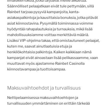
ilmaiskierroksia, jotka tarjoavat meille alkuetua.
Säännölliset pelaajatkaan eivät tule pettymään, sillä
Rainbet tarjoaa pysyviä kampanjoita, kanta-
asiakaspalkintoja ja kausittaisia bonuksia, jotka pitävät
asiat kiinnostavina. Pysymällä toiminnassa voimme
hyödyntää rahapalautuksia ja turnauksia, mikä lisää
mahdollisuuksiamme voittaa merkittäviä määriä.
Lisäksi VIP-ohjelma takaa, että omistautuneet pelaajat,
kuten me, saavat ainutlaatuisia etuja ja
henkilökohtaisia palkintoja. Kaiken kaikkiaan nämä
kampanjat eivät ainoastaan lisää pelikassaamme, vaan
muuttavat myös ajastamme Rainbet Casinolla
kiinnostavampaa ja tuottoisampaa.
Maksuvaihtoehdot ja turvallisuus
Nettipelaamisessa maksuvaihtoehtojen ja
turvallisuuden ymmärtäminen on erittäin tärkeää