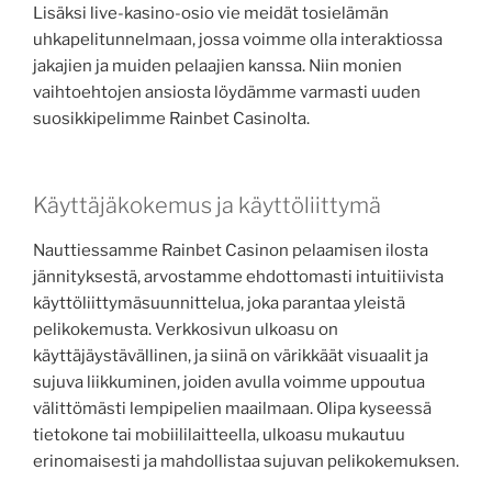
Lisäksi live-kasino-osio vie meidät tosielämän
uhkapelitunnelmaan, jossa voimme olla interaktiossa
jakajien ja muiden pelaajien kanssa. Niin monien
vaihtoehtojen ansiosta löydämme varmasti uuden
suosikkipelimme Rainbet Casinolta.
Käyttäjäkokemus ja käyttöliittymä
Nauttiessamme Rainbet Casinon pelaamisen ilosta
jännityksestä, arvostamme ehdottomasti intuitiivista
käyttöliittymäsuunnittelua, joka parantaa yleistä
pelikokemusta. Verkkosivun ulkoasu on
käyttäjäystävällinen, ja siinä on värikkäät visuaalit ja
sujuva liikkuminen, joiden avulla voimme uppoutua
välittömästi lempipelien maailmaan. Olipa kyseessä
tietokone tai mobiililaitteella, ulkoasu mukautuu
erinomaisesti ja mahdollistaa sujuvan pelikokemuksen.