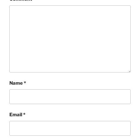
Name
*
Email
*