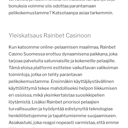
bonuksia voimme siis odottaa parantamaan
pelikokemustamme? Katsotaanpa asiaa tarkemmin.
Yleiskatsaus Rainbet Casinoon
Kun katsomme online-pelaamisen maailmaa, Rainbet
Casino Suomessa erottuu dynaamisena paikkana, joka
tarjoaa palveluita satunnaisille ja kokeneille pelaajille.
Tämä eloisa platformi esittelee vaikuttavan valikoiman
toimintoja, jotka on tehty parantavan
pelikokemustamme. Ensinnäkin käyttäjäystävällinen
käyttöliittymä tekee mahdolliseksi helpon liikkumisen
eri osioissa, mikä yksinkertaistaa suosikkipelien
löytämistä. Lisäksi Rainbet priorisoi pelaajien
turvallisuuden ja hyödyntää edistynyttä teknologiaa
henkilötietojemme ja tapahtumiemme suojaamiseen.
Asiakastuki, joka reagoi nopeasti varmistaa, että emme