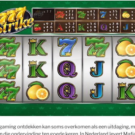
e gaming ontdekken kan soms overkomen als een uitdaging, m
n die ondervinding ten goede keren. In Nederland levert Mafi