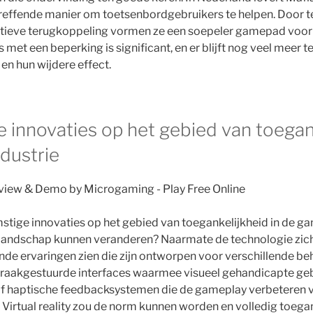
reffende manier om toetsenbordgebruikers te helpen. Door te
ditieve terugkoppeling vormen ze een soepeler gamepad voor
 met een beperking is significant, en er blijft nog veel meer 
en hun wijdere effect.
 innovaties op het gebied van toegank
dustrie
tige innovaties op het gebied van toegankelijkheid in de g
landschap kunnen veranderen? Naarmate de technologie zich
de ervaringen zien die zijn ontworpen voor verschillende be
praakgestuurde interfaces waarmee visueel gehandicapte ge
of haptische feedbacksystemen die de gameplay verbeteren
. Virtual reality zou de norm kunnen worden en volledig toega