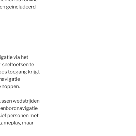
s en geïncludeerd
gatie via het
r sneltoetsen te
oos toegang krijgt
navigatie
 knoppen.
tussen wedstrijden
tsenbordnavigatie
sief personen met
 gameplay, maar