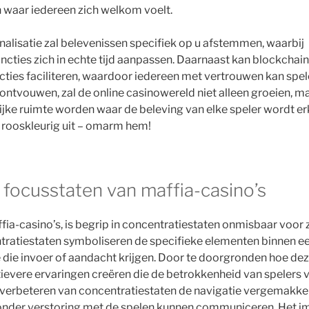
waar iedereen zich welkom voelt.
alisatie zal belevenissen specifiek op u afstemmen, waarbij
ncties zich in echte tijd aanpassen. Daarnaast kan blockchain 
cties faciliteren, waardoor iedereen met vertrouwen kan spe
ontvouwen, zal de online casinowereld niet alleen groeien, m
ijke ruimte worden waar de beleving van elke speler wordt er
 rooskleurig uit – omarm hem!
 focusstaten van maffia-casino’s
fia-casino’s, is begrip in concentratiestaten onmisbaar voor 
tratiestaten symboliseren de specifieke elementen binnen e
 die invoer of aandacht krijgen. Door te doorgronden hoe de
ïtievere ervaringen creëren die de betrokkenheid van spelers
 verbeteren van concentratiestaten de navigatie vergemakke
 zonder verstoring met de spelen kunnen communiceren. Het 