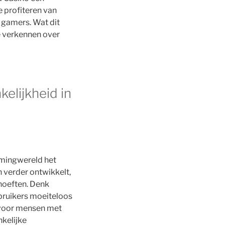
 profiteren van
 gamers. Wat dit
te verkennen over
elijkheid in
amingwereld het
 verder ontwikkelt,
hoeften. Denk
bruikers moeiteloos
 voor mensen met
nkelijke