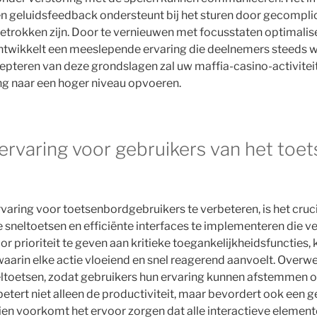
en geluidsfeedback ondersteunt bij het sturen door gecompli
rokken zijn. Door te vernieuwen met focusstaten optimalisee
ontwikkelt een meeslepende ervaring die deelnemers steeds 
epteren van deze grondslagen zal uw maffia-casino-activitei
ng naar een hoger niveau opvoeren.
ervaring voor gebruikers van het toe
aring voor toetsenbordgebruikers te verbeteren, is het cruc
e sneltoetsen en efficiënte interfaces te implementeren die v
r prioriteit te geven aan kritieke toegankelijkheidsfuncties, 
arin elke actie vloeiend en snel reagerend aanvoelt. Overwe
ltoetsen, zodat gebruikers hun ervaring kunnen afstemmen o
betert niet alleen de productiviteit, maar bevordert ook een 
en voorkomt het ervoor zorgen dat alle interactieve elemen