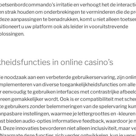
toetsenbordcommando’s irritatie en verhoogt het de interactie
en strak houden om onderbrekingen te verminderen die de pr
eze aanpassingen te benadrukken, komt u niet alleen toets
tioneert u uw platform ook als leider in vooruitstrevende
plossingen.
heidsfuncties in online casino’s
noodzaak aan een verbeterde gebruikerservaring, zijn onlin
mplementeren van diverse toegankelijkheidsfuncties om alle
er eenvoudig te gebruiken interfaces met contrastrijke afbee
reen gemakkelijker wordt. Ook is er compatibiliteit met sche
te gebruikers zonder belemmeringen van de spelervaring kun
npasbare instellingen, waarmee je lettergroottes en -kleuren
st bieden audio-opties informatieve feedback, waardoor je 
. Deze innovaties bevorderen niet alleen inclusiviteit, maar 
. Naarmate deze functies zich verder ontwikkelen, kun je verw