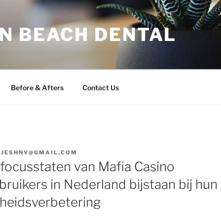
N BEACH DENTAL
Before & Afters
Contact Us
IJESHNV@GMAIL.COM
ocusstaten van Mafia Casino
ruikers in Nederland bijstaan bij hun
kheidsverbetering