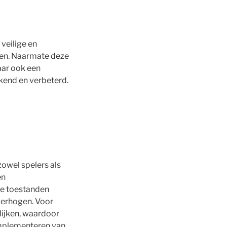
veilige en
len. Naarmate deze
aar ook een
kend en verbeterd.
zowel spelers als
en
ze toestanden
 verhogen. Voor
lijken, waardoor
implementeren van