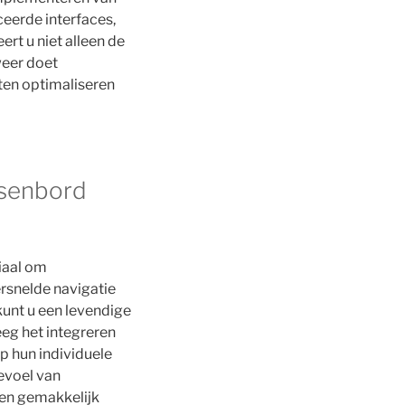
ceerde interfaces,
rt u niet alleen de
weer doet
ten optimaliseren
tsenbord
iaal om
ersnelde navigatie
kunt u een levendige
eg het integreren
p hun individuele
gevoel van
ten gemakkelijk