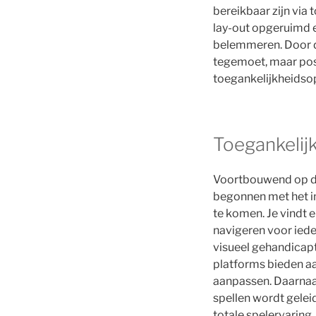
bereikbaar zijn via 
lay-out opgeruimd 
belemmeren. Door d
tegemoet, maar posi
toegankelijkheidso
Toegankelijk
Voortbouwend op de 
begonnen met het i
te komen. Je vindt 
navigeren voor iede
visueel gehandicap
platforms bieden aa
aanpassen. Daarnaa
spellen wordt geleid
totale spelervaring