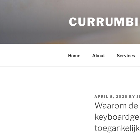
Skip
to
CURRUMBI
content
Home
About
Services
POSTED
APRIL 8, 2026
BY
J
ON
Waarom de f
keyboardgeb
toegankelij