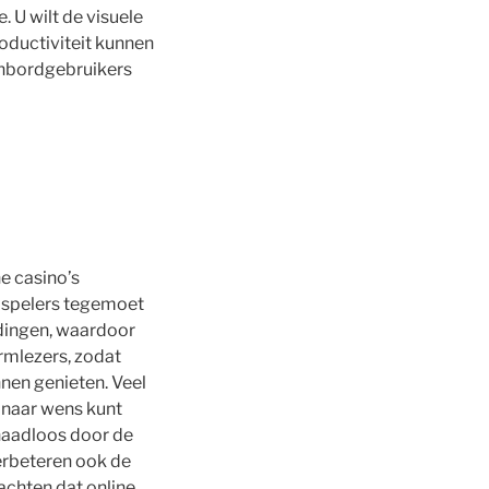
. U wilt de visuele
oductiviteit kunnen
enbordgebruikers
e casino’s
 spelers tegemoet
ldingen, waardoor
rmlezers, zodat
nen genieten. Veel
 naar wens kunt
naadloos door de
verbeteren ook de
achten dat online