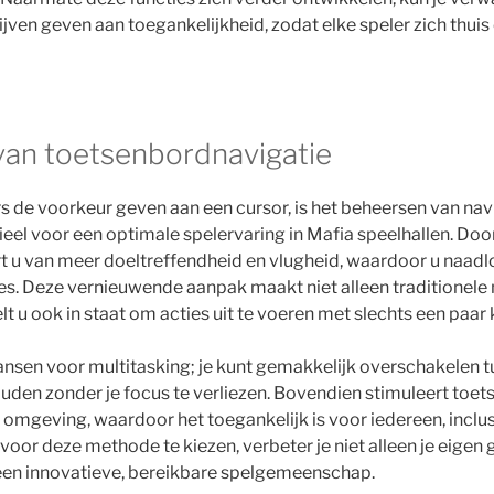
blijven geven aan toegankelijkheid, zodat elke speler zich thui
van toetsenbordnavigatie
 de voorkeur geven aan een cursor, is het beheersen van navi
eel voor een optimale spelervaring in Mafia speelhallen. Doo
rt u van meer doeltreffendheid en vlugheid, waardoor u naadl
es. Deze vernieuwende aanpak maakt niet alleen traditionele 
lt u ook in staat om acties uit te voeren met slechts een paar
nsen voor multitasking; je kunt gemakkelijk overschakelen 
uden zonder je focus te verliezen. Bovendien stimuleert toe
 omgeving, waardoor het toegankelijk is voor iedereen, inclu
voor deze methode te kiezen, verbeter je niet alleen je eigen
n een innovatieve, bereikbare spelgemeenschap.