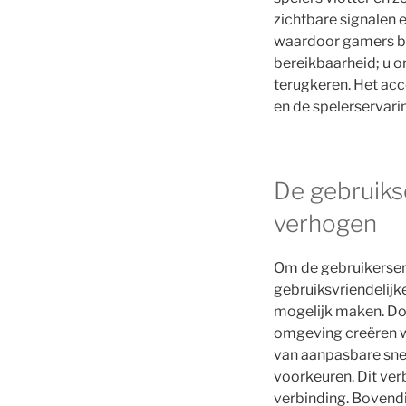
zichtbare signalen 
waardoor gamers bet
bereikbaarheid; u 
terugkeren. Het acc
en de spelerservari
De gebruiks
verhogen
Om de gebruikerserv
gebruiksvriendelijk
mogelijk maken. Doo
omgeving creëren wa
van aanpasbare sne
voorkeuren. Dit ver
verbinding. Bovendi