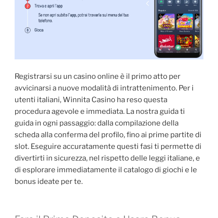
Registrarsi su un casino online è il primo atto per
avvicinarsi a nuove modalità di intrattenimento. Per i
utenti italiani, Winnita Casino ha reso questa
procedura agevole e immediata. La nostra guida ti
guida in ogni passaggio: dalla compilazione della
scheda alla conferma del profilo, fino ai prime partite di
slot. Eseguire accuratamente questi fasi ti permette di
divertirti in sicurezza, nel rispetto delle leggi italiane, e
di esplorare immediatamente il catalogo di giochi e le
bonus ideate per te.