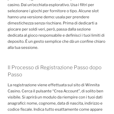
casino. Dai un’occhiata esplorativo. Usa i filtri per
selezionare i giochi per fornitore o tipo. Alcune slot
hanno una versione demo: usala per prendere
dimestichezza senza rischiare. Prima di dedicarti a
giocare per soldi veri, però, passa dalla sezione
dedicata al gioco responsabile e definisci i tuoi limiti di
deposito. È un gesto semplice che dà un confine chiaro
alla tua sessione.
Il Processo di Registrazione Passo dopo
Passo
La registrazione viene effettuata sul sito di Winnita
Casino. Cerca il pulsante “Crea Account”, di solito ben
visibile. Si aprirà un modulo da riempire con i tuoi dati
anagrafici: nome, cognome, data di nascita, indirizzo e
codice fiscale. Indica tutto esattamente come appare