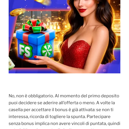
No, non è obbligatorio. Al momento del primo deposito
puoi decidere se aderire all’offerta o meno. A volte la
casella per accettare il bonus è già attivata: se non ti
interessa, ricorda di togliere la spunta. Partecipare
senza bonus implica non avere vincoli di puntata, quindi