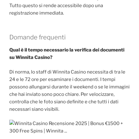
Tutto questo si rende accessibile dopo una
registrazione immediata.
Domande frequenti
Qual è il tempo necessario la verifica dei documenti
su Winnita Casino?
Di norma, lo staff di Winnita Casino necessita di tra le
24 e le 72 ore per esaminare i documenti. I tempi
possono allungarsi durante il weekend o se le immagini
che hai inviato sono poco chiare. Per velocizzare,
controlla che le foto siano definite e che tutti i dati
necessari siano visibili.