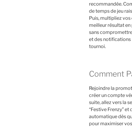
recommandée. Commen
de temps de jeu rais
Puis, multipliez vos
meilleur résultat en
sans compromettre v
et des notification
tournoi.
Comment Par
Rejoindre la promoti
créer un compte vér
suite, allez vers la 
“Festive Frenzy” et d
automatique dès que
pour maximiser vos 