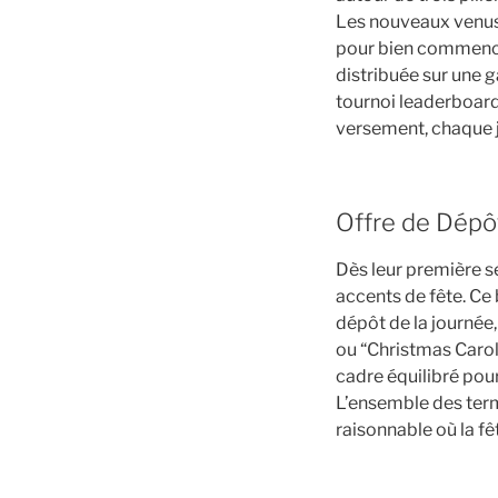
Les nouveaux venus
pour bien commencer
distribuée sur une 
tournoi leaderboard
versement, chaque je
Offre de Dépô
Dès leur première se
accents de fête. Ce
dépôt de la journée,
ou “Christmas Carol
cadre équilibré pou
L’ensemble des term
raisonnable où la fê