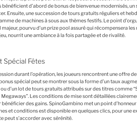
 bénéficient d’abord de bonus de bienvenue modernisés, un 
. Ensuite, une succession de tours gratuits réguliers et he
gamme de machines à sous aux thèmes festifs. Le point d’or
 majeur, pourvu d’un prize pool assuré qui récompensera les
u, nourrit une ambiance à la fois partagée et de rivalité.
t Spécial Fêtes
ssion durant l’opération, les joueurs rencontrent une offre d
 bonus spécial peut se montrer sous la forme d’un taux augme
 ou d’un lot de tours gratuits attribués sur des titres comme “
 Megaways”. Les conditions de mise sont détaillées clairemen
r bénéficier des gains. SpinoGambino met un point d’honneur 
es et conditions est disponible en quelques clics, pour une e
te peut s’accorder avec sérénité.