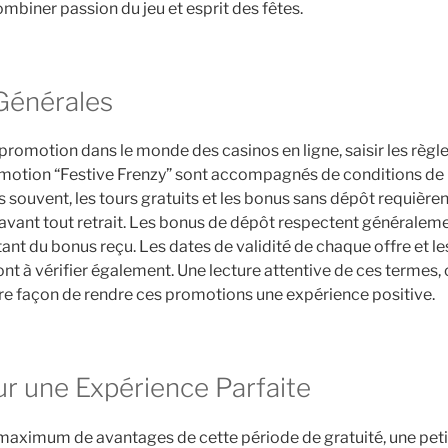
mbiner passion du jeu et esprit des fêtes.
Générales
omotion dans le monde des casinos en ligne, saisir les règle
omotion “Festive Frenzy” sont accompagnés de conditions de 
us souvent, les tours gratuits et les bonus sans dépôt requière
 avant tout retrait. Les bonus de dépôt respectent généralem
tant du bonus reçu. Les dates de validité de chaque offre et les
ont à vérifier également. Une lecture attentive de ces termes, 
eure façon de rendre ces promotions une expérience positive.
ur une Expérience Parfaite
 maximum de avantages de cette période de gratuité, une pet