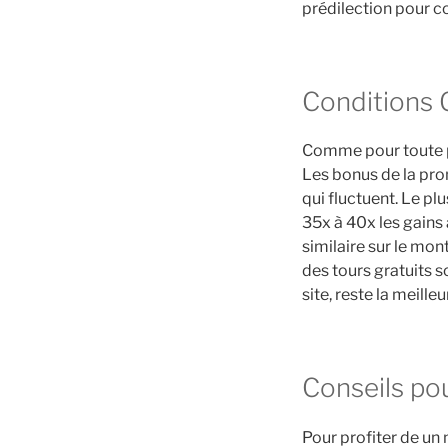
prédilection pour co
Conditions 
Comme pour toute pr
Les bonus de la pr
qui fluctuent. Le pl
35x à 40x les gains
similaire sur le mon
des tours gratuits s
site, reste la meill
Conseils po
Pour profiter de un