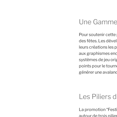
Une Gamme 
Pour soutenir cette
des fêtes. Les déve
leurs créations les 
aux graphismes ench
systèmes de jeu ori
points pour le tourn
générer une avalanc
Les Piliers 
La promotion “Festi
autour de trois pili