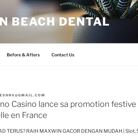
N BEACH DENTAL
Before & Afters
Contact Us
JESHNV@GMAIL.COM
o Casino lance sa promotion festive
lle en France