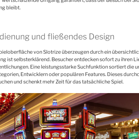
er wertschätzende Umgang garantiert, dass der Besuch bei Slot
ng bleibt.
dienung und fließendes Design
ieloberfläche von Slotrize überzeugen durch ein übersichtl
ng ist selbsterklärend. Besucher entdecken sofort zu ihren Li
entlichungen. Eine leistungsstarke Suchfunktion sortiert die
gorien, Entwicklern oder populären Features. Dieses durch
chen und schenkt mehr Zeit für das tatsächliche Spiel.