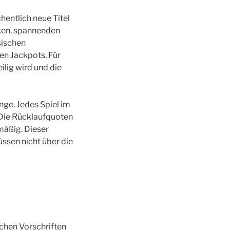
entlich neue Titel
ken, spannenden
sischen
en Jackpots. Für
ilig wird und die
nge. Jedes Spiel im
. Die Rücklaufquoten
mäßig. Dieser
ssen nicht über die
ischen Vorschriften