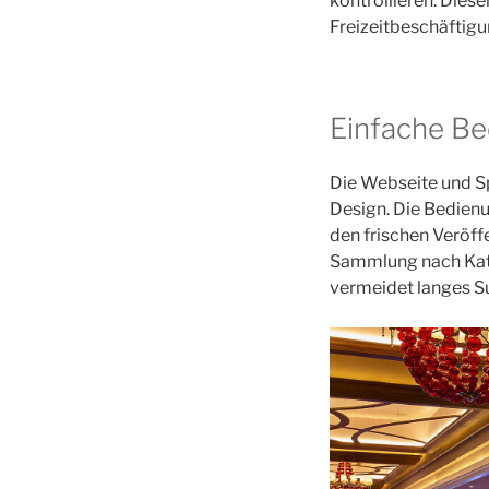
kontrollieren. Dies
Freizeitbeschäftigu
Einfache Be
Die Webseite und Sp
Design. Die Bedienu
den frischen Veröff
Sammlung nach Kate
vermeidet langes Su