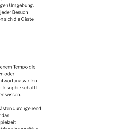
higen Umgebung.
s jeder Besuch
n sich die Gäste
eigenem Tempo die
en oder
antwortungsvollen
Philosophie schafft
en wissen.
 Gästen durchgehend
r das
pielzeit