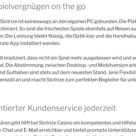
pielvergnügen on the go
lotrize ist keineswegs an den eigenen PC gebunden. Die Plat
ptimiert. So sind die frischesten Spiele ebenfalls auf Reisen
n. Die Leistung bleibt flüssig, die Optik klar und die Handhab
rate App installiert werden.
it impliziert, dass nicht ein Spiel mehr ausgelassen wird und
sind. Die Abstimmung zwischen Desktop- und Mobilversion arb
d Guthaben sind stets auf dem neuesten Stand. Jene Flexibil
sstil an und macht Slotrize zum perfekten Begleiter für un
tierter Kundenservice jederzeit
ren gibt hilft bei Slotrize Casino ein kompetentes und hilfsb
ve-Chat und E-Mail erreichbar und bietet prompte Unterstützu