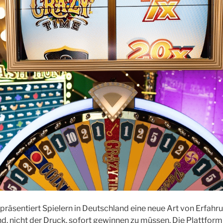
präsentiert Spielern in Deutschland eine neue Art von Erfahrun
, nicht der Druck, sofort gewinnen zu müssen. Die Plattform 