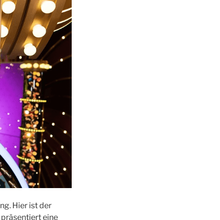
g. Hier ist der
präsentiert eine