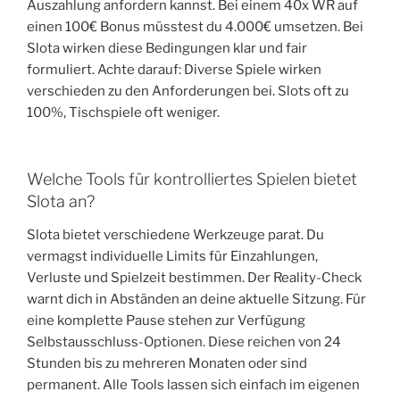
Auszahlung anfordern kannst. Bei einem 40x WR auf
einen 100€ Bonus müsstest du 4.000€ umsetzen. Bei
Slota wirken diese Bedingungen klar und fair
formuliert. Achte darauf: Diverse Spiele wirken
verschieden zu den Anforderungen bei. Slots oft zu
100%, Tischspiele oft weniger.
Welche Tools für kontrolliertes Spielen bietet
Slota an?
Slota bietet verschiedene Werkzeuge parat. Du
vermagst individuelle Limits für Einzahlungen,
Verluste und Spielzeit bestimmen. Der Reality-Check
warnt dich in Abständen an deine aktuelle Sitzung. Für
eine komplette Pause stehen zur Verfügung
Selbstausschluss-Optionen. Diese reichen von 24
Stunden bis zu mehreren Monaten oder sind
permanent. Alle Tools lassen sich einfach im eigenen