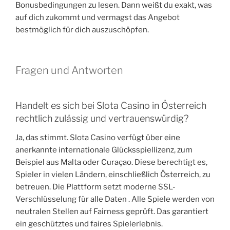
Bonusbedingungen zu lesen. Dann weißt du exakt, was
auf dich zukommt und vermagst das Angebot
bestmöglich für dich auszuschöpfen.
Fragen und Antworten
Handelt es sich bei Slota Casino in Österreich
rechtlich zulässig und vertrauenswürdig?
Ja, das stimmt. Slota Casino verfügt über eine
anerkannte internationale Glücksspiellizenz, zum
Beispiel aus Malta oder Curaçao. Diese berechtigt es,
Spieler in vielen Ländern, einschließlich Österreich, zu
betreuen. Die Plattform setzt moderne SSL-
Verschlüsselung für alle Daten . Alle Spiele werden von
neutralen Stellen auf Fairness geprüft. Das garantiert
ein geschütztes und faires Spielerlebnis.