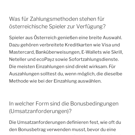
Was für Zahlungsmethoden stehen für
österreichische Spieler zur Verfügung?
Spieler aus Österreich genießen eine breite Auswahl.
Dazu gehören verbreitete Kreditkarten wie Visa und
Mastercard, Banküberweisungen, E-Wallets wie Skrill,
Neteller und ecoPayz sowie Sofortzahlungsdienste.
Die meisten Einzahlungen sind direkt wirksam. Für
Auszahlungen solltest du, wenn möglich, die dieselbe
Methode wie bei der Einzahlung auswählen.
In welcher Form sind die Bonusbedingungen
(Umsatzanforderungen)?
Die Umsatzanforderungen definieren fest, wie oft du
den Bonusbetrag verwenden musst, bevor du eine