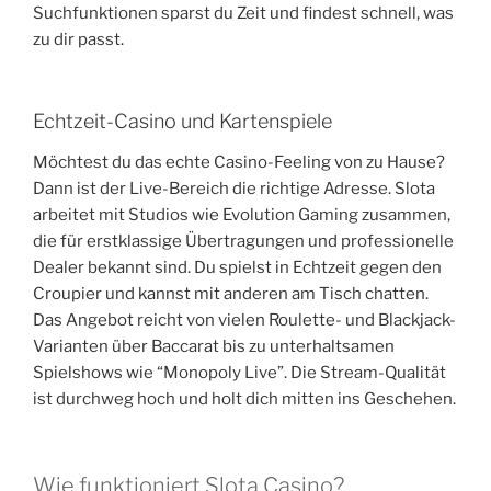
Suchfunktionen sparst du Zeit und findest schnell, was
zu dir passt.
Echtzeit-Casino und Kartenspiele
Möchtest du das echte Casino-Feeling von zu Hause?
Dann ist der Live-Bereich die richtige Adresse. Slota
arbeitet mit Studios wie Evolution Gaming zusammen,
die für erstklassige Übertragungen und professionelle
Dealer bekannt sind. Du spielst in Echtzeit gegen den
Croupier und kannst mit anderen am Tisch chatten.
Das Angebot reicht von vielen Roulette- und Blackjack-
Varianten über Baccarat bis zu unterhaltsamen
Spielshows wie “Monopoly Live”. Die Stream-Qualität
ist durchweg hoch und holt dich mitten ins Geschehen.
Wie funktioniert Slota Casino?