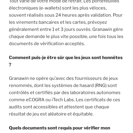
Tout varie de votre mode de retrait. Les portefeuilles
électroniques (e-wallets) sont les plus véloces,
souvent réalisés sous 24 heures après validation. Pour
les virements bancaires et les cartes, prévoyez
généralement entre 1 et 3 jours ouvrés. Granawin gère
chaque demande le plus vite possible, une fois tous les
documents de vérification acceptés.
Comment puis-je être sûr que les jeux sont honnêtes
?
Granawin ne opère qu’avec des fournisseurs de jeux
renommés, dont les systèmes de hasard (RNG) sont
contrôlés et certifiés par des laboratoires autonomes
comme eCOGRA ou iTech Labs. Les certificats de ces
audits sont accessibles et attestent que chaque
résultat de jeu est aléatoire et équitable.
Quels documents sont requis pour vérifier mon