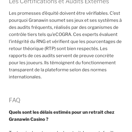
Les Certifications et Audits Externes
Les promesses d’équité doivent être vérifiables. C’est
pourquoi Granawin soumet ses jeux et ses systèmes à
des audits fréquents, réalisés par des organismes de
contrôle tiers tels qu’eCOGRA. Ces experts évaluent
l’intégrité du RNG et vérifient que les pourcentages de
retour théorique (RTP) sont bien respectés. Les
rapports de ces audits servent de preuve concrète
pour les joueurs. Ils témoignent du fonctionnement
transparent de la plateforme selon des normes
internationales.
FAQ
Quels sont les délais estimés pour un retrait chez
Granawin Casino ?