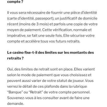
compte ?
Il vous sera nécessaire de fournir une pièce d’identité
(carte d’identité, passeport), un justificatif de domicile
récent (moins de 3 mois) et parfois une copie de votre
moyen de paiement. Cette vérification, normale et
impérative, se fait une seule fois. Elle sécurise votre
compte et accélère tous vos futurs retraits.
Le casino fixe-t-il des limites sur les montants des
retraits ?
Oui, des limites de retrait sont en place. Elles varient
selon le mode de paiement que vous choisissez et
peuvent aussi varier de votre statut de joueur. Vous
verrez le détail de ces plafonds dans la rubrique
“Banque” ou “Retrait” de votre compte personnel.
Souvenez-vous à les consulter avant de faire une
demande.