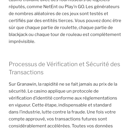
réputés, comme NetEnt ou Play’n GO. Les générateurs
de nombres aléatoires de ces jeux sont testés et
certifiés par des entités tierces. Vous pouvez donc être
sûr que chaque partie de roulette, chaque partie de
blackjack ou chaque tour de rouleau est complètement
imprévisible.
Processus de Vérification et Sécurité des
Transactions
Sur Granawin, la rapidité ne se fait jamais au prix de la
sécurité. Le casino applique un protocole de
vérification d’identité conforme aux réglementations
en vigueur. Cette étape, indispensable et standard
dans l’industrie, lutte contre la fraude. Une fois votre
compte approuvé, vos transactions futures sont
considérablement accélérées. Toutes vos données