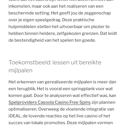
inkomsten, maar ook aan het realiseren van een
beschermde setting. Het geeft jou de zeggenschap
over je eigen speelgedrag. Deze praktische
hulpmiddelen stellen het uitvoerbaar om plezier te
hebben binnen heldere, zelfgekozen grenzen. Dat leidt
de bestendigheid van het spelen ten goede.
Toekomstbeeld: lessen uit bereikte
mijlpalen
Het erkennen van gerealiseerde mijlpalen is meer dan
een terugblik. Het is vooral een springplank voor wat
komen gaat. Door te analyseren wat effectief was, kan
Spelproviders Casoola Casino Free Spins
zijn plannen
optimaliseren. Overweeg de vloeiende integratie van
iDEAL, de lovende reacties op het live casino of het
succes van lokale promoties. Deze mijlpalen vormen