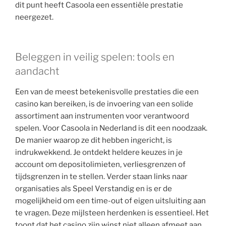
dit punt heeft Casoola een essentiële prestatie
neergezet.
Beleggen in veilig spelen: tools en
aandacht
Een van de meest betekenisvolle prestaties die een
casino kan bereiken, is de invoering van een solide
assortiment aan instrumenten voor verantwoord
spelen. Voor Casoola in Nederland is dit een noodzaak.
De manier waarop ze dit hebben ingericht, is
indrukwekkend. Je ontdekt heldere keuzes in je
account om depositolimieten, verliesgrenzen of
tijdsgrenzen in te stellen. Verder staan links naar
organisaties als Speel Verstandig en is er de
mogelijkheid om een time-out of eigen uitsluiting aan
te vragen. Deze mijlsteen herdenken is essentieel. Het
toont dat het casino zijn winst niet alleen afmeet aan