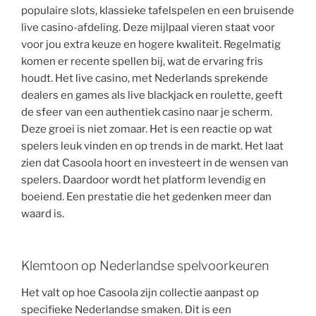
populaire slots, klassieke tafelspelen en een bruisende
live casino-afdeling. Deze mijlpaal vieren staat voor
voor jou extra keuze en hogere kwaliteit. Regelmatig
komen er recente spellen bij, wat de ervaring fris
houdt. Het live casino, met Nederlands sprekende
dealers en games als live blackjack en roulette, geeft
de sfeer van een authentiek casino naar je scherm.
Deze groei is niet zomaar. Het is een reactie op wat
spelers leuk vinden en op trends in de markt. Het laat
zien dat Casoola hoort en investeert in de wensen van
spelers. Daardoor wordt het platform levendig en
boeiend. Een prestatie die het gedenken meer dan
waard is.
Klemtoon op Nederlandse spelvoorkeuren
Het valt op hoe Casoola zijn collectie aanpast op
specifieke Nederlandse smaken. Dit is een