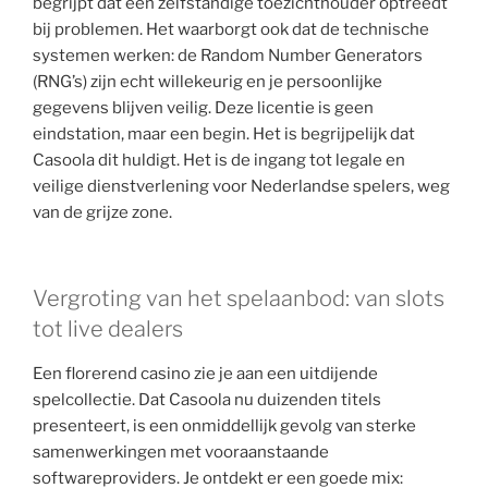
begrijpt dat een zelfstandige toezichthouder optreedt
bij problemen. Het waarborgt ook dat de technische
systemen werken: de Random Number Generators
(RNG’s) zijn echt willekeurig en je persoonlijke
gegevens blijven veilig. Deze licentie is geen
eindstation, maar een begin. Het is begrijpelijk dat
Casoola dit huldigt. Het is de ingang tot legale en
veilige dienstverlening voor Nederlandse spelers, weg
van de grijze zone.
Vergroting van het spelaanbod: van slots
tot live dealers
Een florerend casino zie je aan een uitdijende
spelcollectie. Dat Casoola nu duizenden titels
presenteert, is een onmiddellijk gevolg van sterke
samenwerkingen met vooraanstaande
softwareproviders. Je ontdekt er een goede mix: