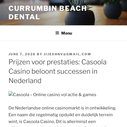
Skip
CURRUMBIN BEACH
to
DENTAL
content
Menu
POSTED
JUNE 7, 2026
BY
JIJESHNV@GMAIL.COM
ON
Prijzen voor prestaties: Casoola
Casino beloont successen in
Nederland
De Nederlandse online casinomarkt is in ontwikkeling.
Een naam die regelmatig opduikt en duidelijk terrein
wint, is Casoola Casino. Dit is allerminst een