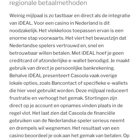
regionale betaalmethoden
Weinig mijlpaal is zo tastbaar en direct als de integratie
van iDEAL. Voor een casino in Nederland is dit
noodzakelijk. Het vlekkeloos toepassen ervan is een
enorme stap voorwaarts. Het viert het bewustzijn dat
Nederlandse spelers vertrouwd en, snel en
betrouwbaar willen betalen. Met iDEAL hoef je geen
creditcard of afzonderlijke e-wallet benodigd. Je maakt
gebruik van direct je persoonlijke bankrekening.
Behalve iDEAL presenteert Casoola vaak overige
lokale opties, zoals Bancontact of specifieke e-wallets
die hier veel gebruikt worden. Deze mijlpaal reduceert
frustratie en verhoogt het gemak. Stortingen zijn
direct op je account en opnames vinden plaats in de
regel vlot. Het laat zien dat Casoola de financiële
gebruiken van de Nederlandse speler serieus neemt
en drempels wil wegnemen. Het resultaat van een
casino beoordeel je ook aan het gemak van betalen. Op