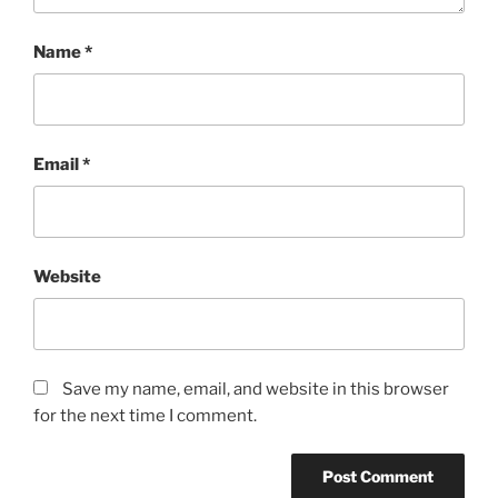
Name
*
Email
*
Website
Save my name, email, and website in this browser
for the next time I comment.