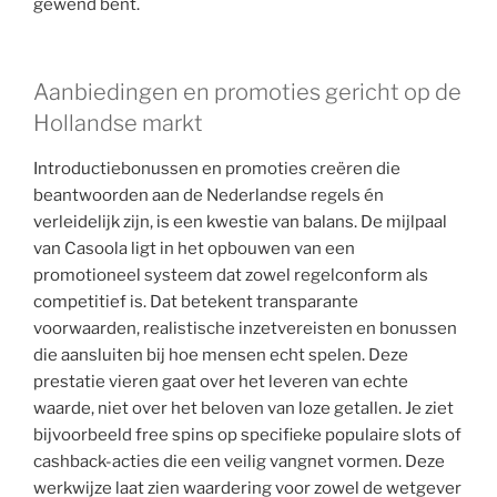
gewend bent.
Aanbiedingen en promoties gericht op de
Hollandse markt
Introductiebonussen en promoties creëren die
beantwoorden aan de Nederlandse regels én
verleidelijk zijn, is een kwestie van balans. De mijlpaal
van Casoola ligt in het opbouwen van een
promotioneel systeem dat zowel regelconform als
competitief is. Dat betekent transparante
voorwaarden, realistische inzetvereisten en bonussen
die aansluiten bij hoe mensen echt spelen. Deze
prestatie vieren gaat over het leveren van echte
waarde, niet over het beloven van loze getallen. Je ziet
bijvoorbeeld free spins op specifieke populaire slots of
cashback-acties die een veilig vangnet vormen. Deze
werkwijze laat zien waardering voor zowel de wetgever