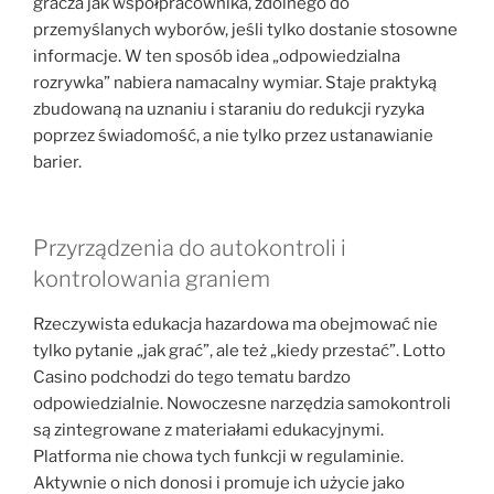
gracza jak współpracownika, zdolnego do
przemyślanych wyborów, jeśli tylko dostanie stosowne
informacje. W ten sposób idea „odpowiedzialna
rozrywka” nabiera namacalny wymiar. Staje praktyką
zbudowaną na uznaniu i staraniu do redukcji ryzyka
poprzez świadomość, a nie tylko przez ustanawianie
barier.
Przyrządzenia do autokontroli i
kontrolowania graniem
Rzeczywista edukacja hazardowa ma obejmować nie
tylko pytanie „jak grać”, ale też „kiedy przestać”. Lotto
Casino podchodzi do tego tematu bardzo
odpowiedzialnie. Nowoczesne narzędzia samokontroli
są zintegrowane z materiałami edukacyjnymi.
Platforma nie chowa tych funkcji w regulaminie.
Aktywnie o nich donosi i promuje ich użycie jako