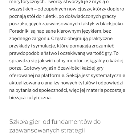
merytorycznych. Twórcy stworzyli je z myślą o
wszystkich – od zupełnych nowicjuszy, którzy dopiero
poznają stół do ruletki, po doświadczonych graczy
poszukujących zaawansowanych taktyk w blackjacku.
Poradniki są napisane klarownym językiem, bez
zbędnego żargonu. Często obejmują praktyczne
przykłady i symulacje, które pomagają zrozumieć
prawdopodobieństwo i oczekiwaną wartość gry. To
sprawdza się jak wirtualny mentor, osiągalny o każdej
porze. Gotowy wyjaśnić zawiłości każdej gry
oferowanej na platformie. Sekcja jest systematycznie
aktualizowana o analizy nowych tytułów i odpowiedzi
na pytania od społeczności, więc jej materia pozostaje
bieżąca i użyteczna.
Szkoła gier: od fundamentów do
zaawansowanych strategii