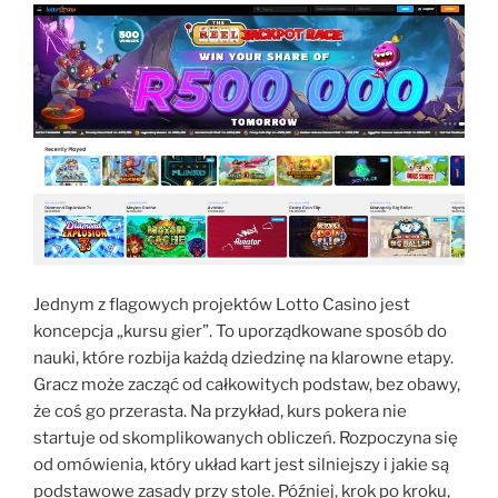
Jednym z flagowych projektów Lotto Casino jest
koncepcja „kursu gier”. To uporządkowane sposób do
nauki, które rozbija każdą dziedzinę na klarowne etapy.
Gracz może zacząć od całkowitych podstaw, bez obawy,
że coś go przerasta. Na przykład, kurs pokera nie
startuje od skomplikowanych obliczeń. Rozpoczyna się
od omówienia, który układ kart jest silniejszy i jakie są
podstawowe zasady przy stole. Później, krok po kroku,