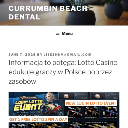
Skip
CURRUMBIN BEACH
to
DENTAL
content
Menu
POSTED
JUNE 7, 2026
BY
JIJESHNV@GMAIL.COM
ON
Informacja to potęga: Lotto Casino
edukuje graczy w Polsce poprzez
zasobów