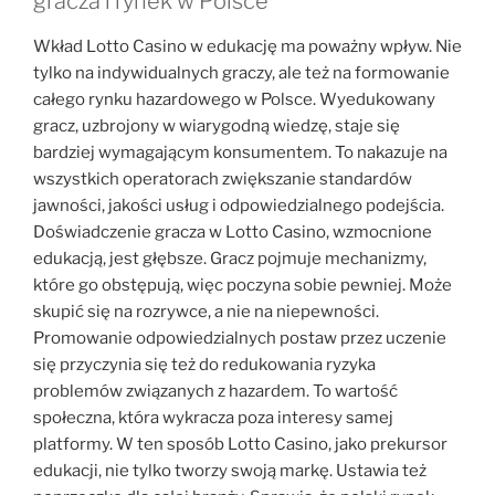
gracza i rynek w Polsce
Wkład Lotto Casino w edukację ma poważny wpływ. Nie
tylko na indywidualnych graczy, ale też na formowanie
całego rynku hazardowego w Polsce. Wyedukowany
gracz, uzbrojony w wiarygodną wiedzę, staje się
bardziej wymagającym konsumentem. To nakazuje na
wszystkich operatorach zwiększanie standardów
jawności, jakości usług i odpowiedzialnego podejścia.
Doświadczenie gracza w Lotto Casino, wzmocnione
edukacją, jest głębsze. Gracz pojmuje mechanizmy,
które go obstępują, więc poczyna sobie pewniej. Może
skupić się na rozrywce, a nie na niepewności.
Promowanie odpowiedzialnych postaw przez uczenie
się przyczynia się też do redukowania ryzyka
problemów związanych z hazardem. To wartość
społeczna, która wykracza poza interesy samej
platformy. W ten sposób Lotto Casino, jako prekursor
edukacji, nie tylko tworzy swoją markę. Ustawia też