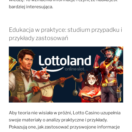
bardziej interesująca.
Edukacja w praktyce: studium przypadku i
przykłady zastosowań
Aby teoria nie wisiała w próżni, Lotto Casino uzupełnia
swoje materiały o analizy praktyczne i przykłady.
Pokazują one, jak zastosować przyswojone informacje