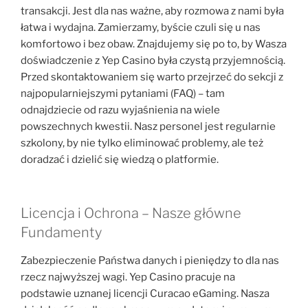
transakcji. Jest dla nas ważne, aby rozmowa z nami była
łatwa i wydajna. Zamierzamy, byście czuli się u nas
komfortowo i bez obaw. Znajdujemy się po to, by Wasza
doświadczenie z Yep Casino była czystą przyjemnością.
Przed skontaktowaniem się warto przejrzeć do sekcji z
najpopularniejszymi pytaniami (FAQ) – tam
odnajdziecie od razu wyjaśnienia na wiele
powszechnych kwestii. Nasz personel jest regularnie
szkolony, by nie tylko eliminować problemy, ale też
doradzać i dzielić się wiedzą o platformie.
Licencja i Ochrona – Nasze główne
Fundamenty
Zabezpieczenie Państwa danych i pieniędzy to dla nas
rzecz najwyższej wagi. Yep Casino pracuje na
podstawie uznanej licencji Curacao eGaming. Nasza