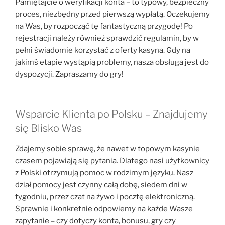
Pamiętajcie o weryfikacji konta – to typowy, bezpieczny
proces, niezbędny przed pierwszą wypłatą. Oczekujemy
na Was, by rozpocząć tę fantastyczną przygodę! Po
rejestracji należy również sprawdzić regulamin, by w
pełni świadomie korzystać z oferty kasyna. Gdy na
jakimś etapie wystąpią problemy, nasza obsługa jest do
dyspozycji. Zapraszamy do gry!
Wsparcie Klienta po Polsku – Znajdujemy
się Blisko Was
Zdajemy sobie sprawę, że nawet w topowym kasynie
czasem pojawiają się pytania. Dlatego nasi użytkownicy
z Polski otrzymują pomoc w rodzimym języku. Nasz
dział pomocy jest czynny całą dobę, siedem dni w
tygodniu, przez czat na żywo i pocztę elektroniczną.
Sprawnie i konkretnie odpowiemy na każde Wasze
zapytanie – czy dotyczy konta, bonusu, gry czy