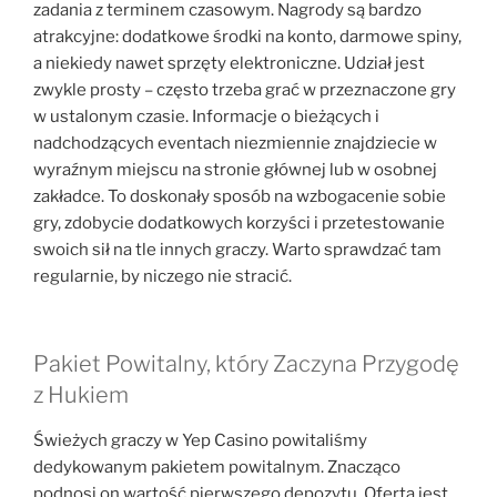
zadania z terminem czasowym. Nagrody są bardzo
atrakcyjne: dodatkowe środki na konto, darmowe spiny,
a niekiedy nawet sprzęty elektroniczne. Udział jest
zwykle prosty – często trzeba grać w przeznaczone gry
w ustalonym czasie. Informacje o bieżących i
nadchodzących eventach niezmiennie znajdziecie w
wyraźnym miejscu na stronie głównej lub w osobnej
zakładce. To doskonały sposób na wzbogacenie sobie
gry, zdobycie dodatkowych korzyści i przetestowanie
swoich sił na tle innych graczy. Warto sprawdzać tam
regularnie, by niczego nie stracić.
Pakiet Powitalny, który Zaczyna Przygodę
z Hukiem
Świeżych graczy w Yep Casino powitaliśmy
dedykowanym pakietem powitalnym. Znacząco
podnosi on wartość pierwszego depozytu. Oferta jest