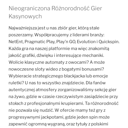
Nieograniczona Różnorodność Gier
Kasynowych
Najważniejsza jest u nas zbiór gier, którą stale
poszerzamy. Współpracujemy z liderami branży:
NetEnt, Pragmatic Play, Play’n GO, Evolution i Quickspin.
Każda gra na naszej platformie ma więc znakomitą
jakość grafiki, dźwięku i interesujące mechaniki.
Wolicie klasyczne automaty z owocami? A może
nowoczesne sloty wideo z bogatymi bonusami?
Wybieracie strategicznego blackjacka lub emocje
ruletki? U nas to wszystko znajdziecie. Dla fanów
autentycznej atmosfery zorganizowaliśmy sekcję gier
na żywo, gdzie w czasie rzeczywistym zasiądziecie przy
stołach z profesjonalnymi krupierami. Ta różnorodność
nie pozwala się nudzić. W ofercie mamy też gry z
progresywnymi jackpotami, gdzie jeden spin może
zapewnić ogromną wygraną, oraz tytuły z polskimi