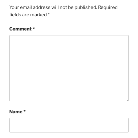
Your email address will not be published.
Required
fields are marked
*
Comment
*
Name
*