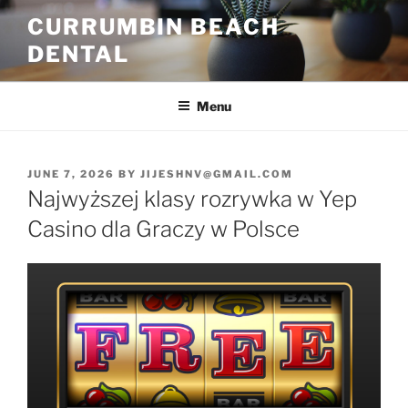
Skip
CURRUMBIN BEACH
to
DENTAL
content
Menu
POSTED
JUNE 7, 2026
BY
JIJESHNV@GMAIL.COM
ON
Najwyższej klasy rozrywka w Yep
Casino dla Graczy w Polsce