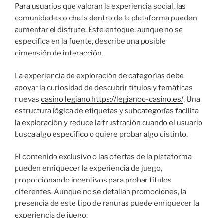
Para usuarios que valoran la experiencia social, las
comunidades o chats dentro de la plataforma pueden
aumentar el disfrute. Este enfoque, aunque no se
especifica en la fuente, describe una posible
dimensión de interacción.
La experiencia de exploración de categorías debe
apoyar la curiosidad de descubrir títulos y temáticas
nuevas
casino legiano https://legianoo-casino.es/
. Una
estructura lógica de etiquetas y subcategorías facilita
la exploración y reduce la frustración cuando el usuario
busca algo específico o quiere probar algo distinto.
El contenido exclusivo o las ofertas de la plataforma
pueden enriquecer la experiencia de juego,
proporcionando incentivos para probar títulos
diferentes. Aunque no se detallan promociones, la
presencia de este tipo de ranuras puede enriquecer la
experiencia de juego.