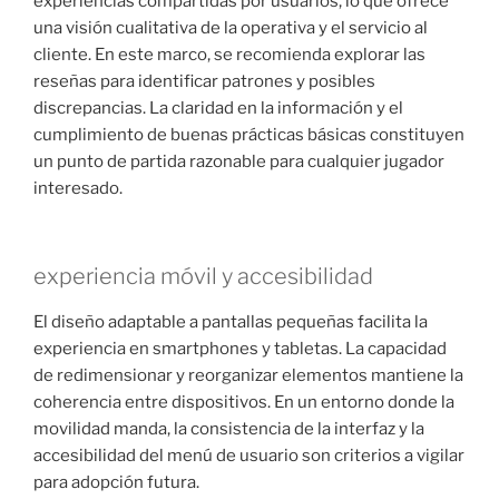
experiencias compartidas por usuarios, lo que ofrece
una visión cualitativa de la operativa y el servicio al
cliente. En este marco, se recomienda explorar las
reseñas para identificar patrones y posibles
discrepancias. La claridad en la información y el
cumplimiento de buenas prácticas básicas constituyen
un punto de partida razonable para cualquier jugador
interesado.
experiencia móvil y accesibilidad
El diseño adaptable a pantallas pequeñas facilita la
experiencia en smartphones y tabletas. La capacidad
de redimensionar y reorganizar elementos mantiene la
coherencia entre dispositivos. En un entorno donde la
movilidad manda, la consistencia de la interfaz y la
accesibilidad del menú de usuario son criterios a vigilar
para adopción futura.