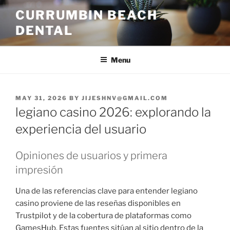
Skip
CURRUMBIN BEACH
to
DENTAL
content
Menu
POSTED
MAY 31, 2026
BY
JIJESHNV@GMAIL.COM
ON
legiano casino 2026: explorando la
experiencia del usuario
Opiniones de usuarios y primera
impresión
Una de las referencias clave para entender legiano
casino proviene de las reseñas disponibles en
Trustpilot y de la cobertura de plataformas como
GamesHub. Estas fuentes sitúan al sitio dentro de la