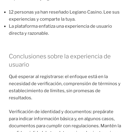
12 personas ya han reseñado Legiano Casino. Lee sus
experiencias y comparte la tuya.
La plataforma enfatiza una experiencia de usuario
directa y razonable.
Conclusiones sobre la experiencia de
usuario
Qué esperar al registrarse: el enfoque está en la
necesidad de verificación, comprensión de términos y
establecimiento de límites, sin promesas de
resultados.
Verificación de identidad y documentos: prepárate
para indicar información básica y, en algunos casos,
documentos para cumplir con regulaciones. Mantén la