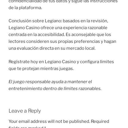
confidencialidad de tus datos y sigue las instrucciones
de la plataforma.
Conclusión sobre Legiano: basados en la revisión,
Legiano Casino ofrece una experiencia razonable
centrada en la accesibilidad. Es aconsejable que los
lectores consideren sus propias preferencias y hagan
una evaluación directa en su mercado local.
Regístrate hoy en Legiano Casino y configura límites
que te protejan mientras juegas.
El juego responsable ayuda a mantener el
entretenimiento dentro de límites razonables.
Leave a Reply
Your email address will not be published.
Required