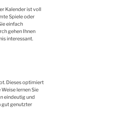
r Kalender ist voll
mmte Spiele oder
ie einfach
urch gehen Ihnen
is interessant.
t. Dieses optimiert
e Weise lernen Sie
n eindeutig und
n gut genutzter