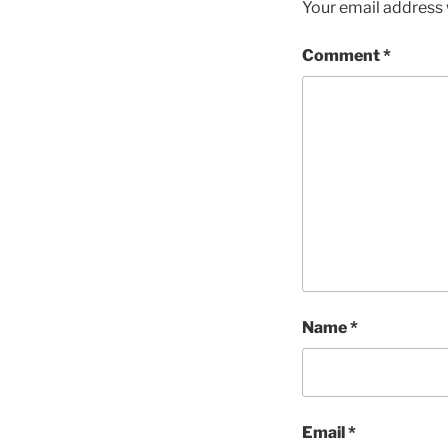
Your email address w
Comment
*
Name
*
Email
*