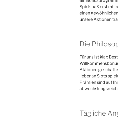
ein Bonusprogramm, 
Spielspaß erst mit r
einen gewöhnlichen
unsere Aktionen tran
Die Philoso
Für uns ist klar: B
Willkommensbonus z
Aktionen geschaffen
lieber an Slots spie
Prämien sind auf Ih
abwechslungsreich
Tägliche Ang