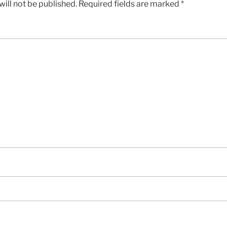
ill not be published.
Required fields are marked
*