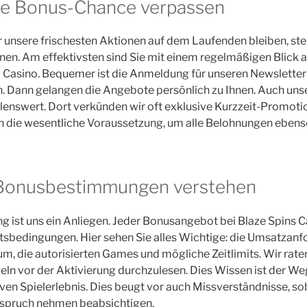
ne Bonus-Chance verpassen
r unsere frischesten Aktionen auf dem Laufenden bleiben, st
en. Am effektivsten sind Sie mit einem regelmäßigen Blick a
 Casino. Bequemer ist die Anmeldung für unseren Newsletter
. Dann gelangen die Angebote persönlich zu Ihnen. Auch uns
enswert. Dort verkünden wir oft exklusive Kurzzeit-Promotion
ch die wesentliche Voraussetzung, um alle Belohnungen ebenso
 Bonusbestimmungen verstehen
ng ist uns ein Anliegen. Jeder Bonusangebot bei Blaze Spins C
ftsbedingungen. Hier sehen Sie alles Wichtige: die Umsatzan
, die autorisierten Games und mögliche Zeitlimits. Wir rat
geln vor der Aktivierung durchzulesen. Dies Wissen ist der W
iven Spielerlebnis. Dies beugt vor auch Missverständnisse, so
spruch nehmen beabsichtigen.