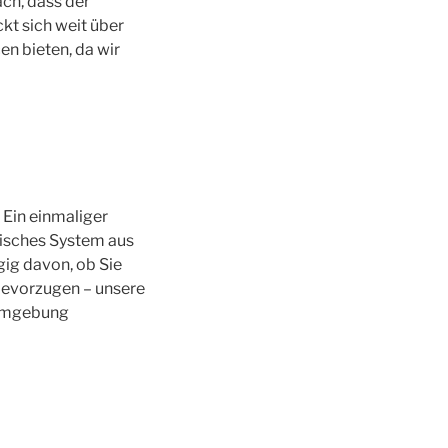
ach, dass der
ckt sich weit über
n bieten, da wir
 Ein einmaliger
misches System aus
gig davon, ob Sie
o bevorzugen – unsere
elumgebung