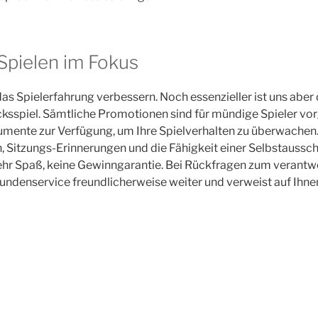
pielen im Fokus
das Spielerfahrung verbessern. Noch essenzieller ist uns aber
cksspiel. Sämtliche Promotionen sind für mündige Spieler vo
umente zur Verfügung, um Ihre Spielverhalten zu überwachen
 Sitzungs-Erinnerungen und die Fähigkeit einer Selbstausschl
 mehr Spaß, keine Gewinngarantie. Bei Rückfragen zum veran
 Kundenservice freundlicherweise weiter und verweist auf Ihn