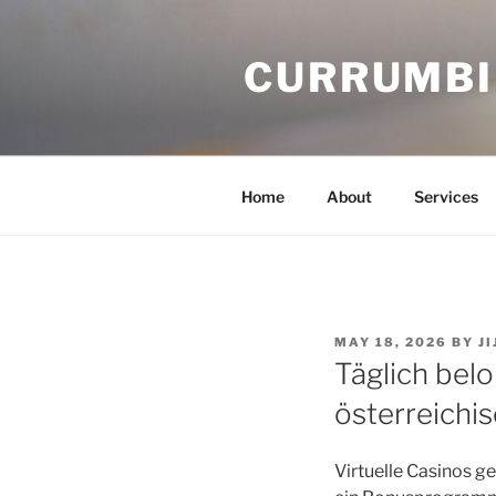
Skip
to
CURRUMBI
content
Home
About
Services
POSTED
MAY 18, 2026
BY
J
ON
Täglich belo
österreichis
Virtuelle Casinos g