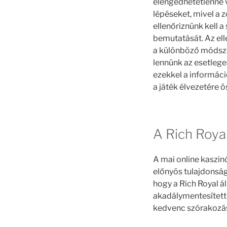
elengedhetetlenné 
lépéseket, mivel a 
ellenőriznünk kell
bemutatását. Az ell
a különböző módszer
lennünk az esetlege
ezekkel a informáci
a játék élvezetére ö
A Rich Roya
A mai online kaszin
előnyös tulajdonsága
hogy a Rich Royal á
akadálymentesített f
kedvenc szórakozás