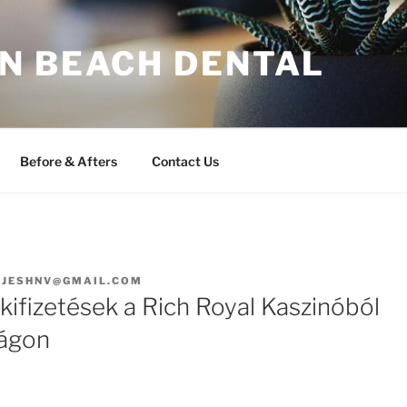
N BEACH DENTAL
Before & Afters
Contact Us
IJESHNV@GMAIL.COM
kifizetések a Rich Royal Kaszinóból
ágon