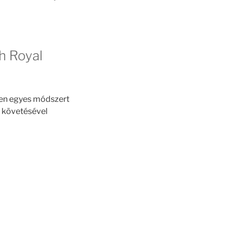
h Royal
ben egyes módszert
k követésével