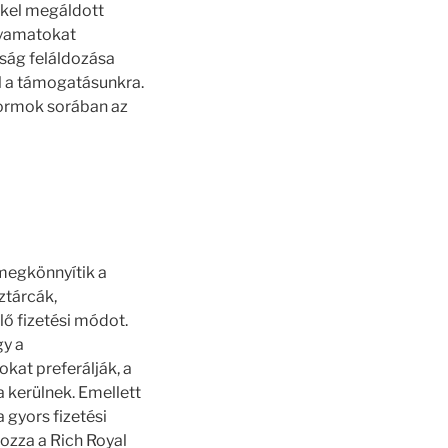
ekkel megáldott
olyamatokat
sság feláldozása
ll a támogatásunkra.
tformok sorában az
megkönnyítik a
ztárcák,
lő fizetési módot.
gy a
kat preferálják, a
a kerülnek. Emellett
 gyors fizetési
ozza a Rich Royal