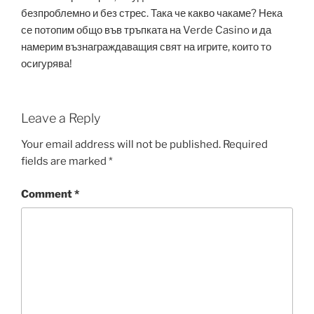
безпроблемно и без стрес. Така че какво чакаме? Нека
се потопим общо във тръпката на Verde Casino и да
намерим възнаграждаващия свят на игрите, които то
осигурява!
Leave a Reply
Your email address will not be published.
Required
fields are marked
*
Comment
*