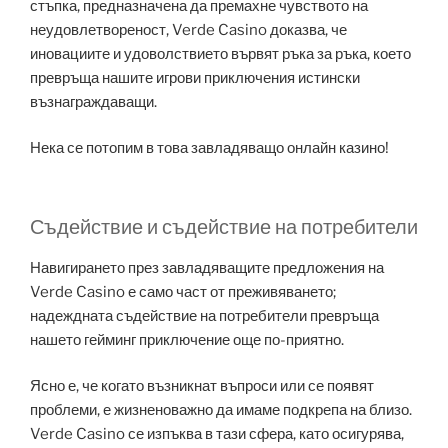
стъпка, предназначена да премахне чувството на
неудовлетвореност, Verde Casino доказва, че
иновациите и удоволствието вървят ръка за ръка, което
превръща нашите игрови приключения истински
възнаграждаващи.
Нека се потопим в това завладяващо онлайн казино!
Съдействие и съдействие на потребители
Навигирането през завладяващите предложения на
Verde Casino е само част от преживяването;
надеждната съдействие на потребители превръща
нашето гейминг приключение още по-приятно.
Ясно е, че когато възникнат въпроси или се появят
проблеми, е жизненоважно да имаме подкрепа на близо.
Verde Casino се изпъква в тази сфера, като осигурява,