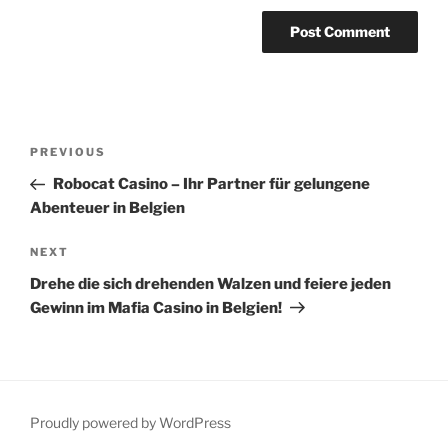
Post
Previous
PREVIOUS
navigation
Post
Robocat Casino – Ihr Partner für gelungene
Abenteuer in Belgien
Next
NEXT
Post
Drehe die sich drehenden Walzen und feiere jeden
Gewinn im Mafia Casino in Belgien!
Proudly powered by WordPress