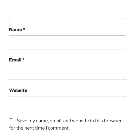
Name
*
Email
*
Website
Save my name, email, and website in this browser
for the next time I comment.