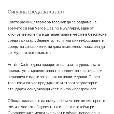
Сигурна среда за хазарт
Когато размишляваме за това как да се радваме на
времето си във Verde Casino в България, един от
ключовите аспекти е да гарантираме, че сме в безопасна
среда за хазарт. Знанието, че личната ни информация и
средства са защитени, ни дава възможност наистина да
се гмурнем във тръпката.
Verde Casino дава приоритет на тази сигурност, като
прилага усъвършенствана технология за криптиране и
периодични одити за защита на нашите данни. Освен
това, казиното се придържа към строги регулаторни
стандарти, осигуряващи честна игра и прозрачност.
Обнадеждаващо е да сме уверени, че ние не сме просто
гости, а част от общността на съвестните геймъри.
Сигурностните мерки включват и обучен персонал на