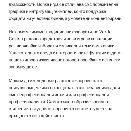
възможности. Всяка игра се отличава със поразителна
графика и интригуващ геймплей, който поддържа
сърцата ни учестено биене, а умовете ни концентрирани.
Не само че имаме традиционни фаворити, но Verde
Casino редовно представя и нови игрови концепции,
разширявайки избора ни с уникални теми и механики.
Увлекателната среда и интерактивните функции издигат
нашето игрово изживяване нагоре, правейки го истински
запомнящо се.
Можем да изследваме различни жанрове, като
осигуряваме, че има по нещо за всеки, независимо дали
сме непрофесионални играчи или професионални
професионалисти. Самото многообразие засилва
вълнението и удовлетворението ни, което улеснява
връщането ни в действието.