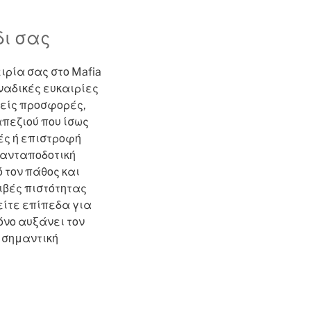
δι σας
ιρία σας στο Mafia
ναδικές ευκαιρίες
χείς προσφορές,
απεζιού που ίσως
ές ή επιστροφή
 ανταποδοτική
 τον πάθος και
ιβές πιστότητας
είτε επίπεδα για
όνο αυξάνει τον
 σημαντική