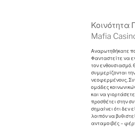
Κοινότητα 
Mafia Casin
Αναρωτηθήκατε ποτ
Φανταστείτε να εν
τον ενθουσιασμό.
συμμερίζονται τη
νεοφερμένους. Συ
ομάδες κοινωνικώ
και να γιορτάσετε
προσθέτει στην συ
σημαίνει ότι δεν 
λοιπόν να βυθιστε
ανταμοιβές – φέρν