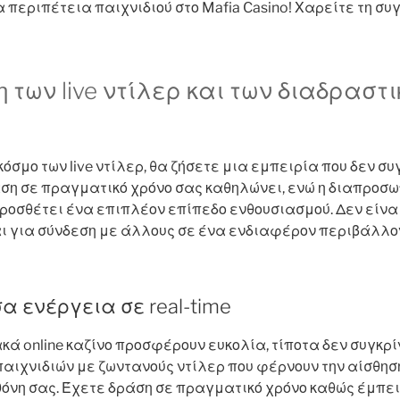
περιπέτεια παιχνιδιού στο Mafia Casino! Χαρείτε τη συγ
η των live ντίλερ και των διαδραστ
κόσμο των live ντίλερ, θα ζήσετε μια εμπειρία που δεν συ
άση σε πραγματικό χρόνο σας καθηλώνει, ενώ η διαπροσω
οσθέτει ένα επιπλέον επίπεδο ενθουσιασμού. Δεν είναι
αι για σύνδεση με άλλους σε ένα ενδιαφέρον περιβάλλο
 ενέργεια σε real-time
ά online καζίνο προσφέρουν ευκολία, τίποτα δεν συγκρί
αιχνιδιών με ζωντανούς ντίλερ που φέρνουν την αίσθηση
όνη σας. Έχετε δράση σε πραγματικό χρόνο καθώς έμπει