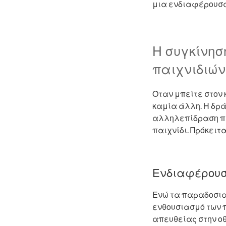
μια ενδιαφέρουσα 
Η συγκίνησ
παιχνιδιών
Όταν μπείτε στον 
καμία άλλη. Η δρ
αλληλεπίδραση πρ
παιχνίδι. Πρόκειτ
Ενδιαφέρουσα
Ενώ τα παραδοσιακ
ενθουσιασμό των π
απευθείας στην οθ