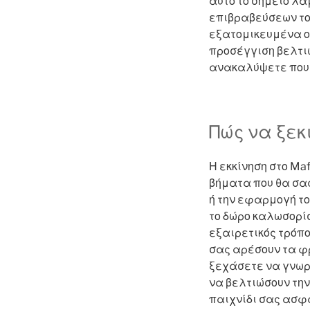
αυτό το σημείο λά
επιβραβεύσεων το
εξατομικευμένα οφ
προσέγγιση βελτι
ανακαλύψετε που 
Πώς να ξεκ
Η εκκίνηση στο Maf
βήματα που θα σας
ή την εφαρμογή τ
το δώρο καλωσορίσ
εξαιρετικός τρόπο
σας αρέσουν τα φρ
ξεχάσετε να γνωρ
να βελτιώσουν την
παιχνίδι σας ασφα