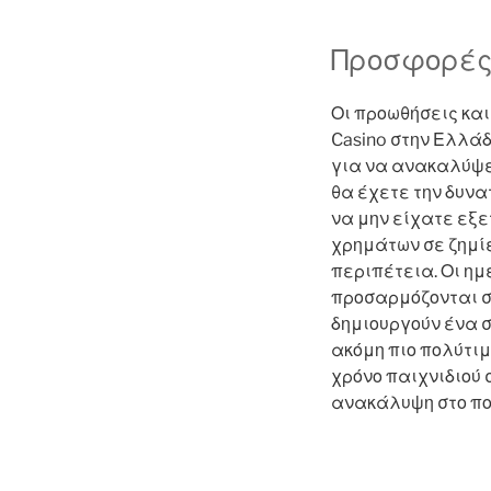
Προσφορές 
Οι προωθήσεις και
Casino στην Ελλά
για να ανακαλύψε
θα έχετε την δυνα
να μην είχατε εξ
χρημάτων σε ζημίε
περιπέτεια. Οι ημ
προσαρμόζονται στ
δημιουργούν ένα σ
ακόμη πιο πολύτιμ
χρόνο παιχνιδιού 
ανακάλυψη στο πο