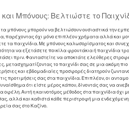
και Μπόνους: Βελτιώστε το Παιχνί
 τα μπόνους μπορούν να βελτιώσουν ουσιαστικά την εμπε
δα, παρέχοντας όχι μόνο επιπλέον χρήματα αλλά και μο
τε τα παιχνίδια. Με μπόνους καλωσορίσματος και συνε
τότητα να εξετάσετε ποικίλα φρουτάκια ή παιχνίδια τρ
ετάσει πριν. Φανταστείτε να αποκτάτε ελεύθερες στροφ
ς, μετασχηματίζοντας το παιχνίδι σας σε μια ακόμη πιο
ερήσιες και εβδομαδιαίες προσφορές διατηρούν ζωντανό
ις προτιμήσεις σας στα παιχνίδια. Επιπλέον, οι ανταμο
υναίσθημα ότι είστε μέρος κάπου, δίνοντάς σας να ανεβ
α οφέλη. Αυτή η καινοτόμος μέθοδος στα παιχνίδια όχι μ
σας, αλλά και καθιστά κάθε περιστροφή μια ενδεχόμενη
ρεία σας στο Καζίνο.