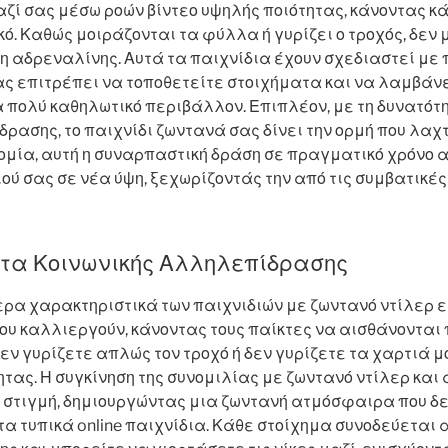
ζί σας μέσω ροών βίντεο υψηλής ποιότητας, κάνοντας κ
ό. Καθώς μοιράζονται τα φύλλα ή γυρίζει ο τροχός, δεν
η αδρεναλίνης. Αυτά τα παιχνίδια έχουν σχεδιαστεί με
ας επιτρέπει να τοποθετείτε στοιχήματα και να λαμβά
α πολύ καθηλωτικό περιβάλλον. Επιπλέον, με τη δυνατότ
δρασης, το παιχνίδι ζωντανά σας δίνει την ορμή που λαχ
ομία, αυτή η συναρπαστική δράση σε πραγματικό χρόνο α
ού σας σε νέα ύψη, ξεχωρίζοντάς την από τις συμβατικές
τα Κοινωνικής Αλληλεπίδρασης
ερα χαρακτηριστικά των παιχνιδιών με ζωντανό ντίλερ εί
υ καλλιεργούν, κάνοντας τους παίκτες να αισθάνονται 
Δεν γυρίζετε απλώς τον τροχό ή δεν γυρίζετε τα χαρτιά μ
ητας. Η συγκίνηση της συνομιλίας με ζωντανό ντίλερ και
 στιγμή, δημιουργώντας μια ζωντανή ατμόσφαιρα που δε
 τυπικά online παιχνίδια. Κάθε στοίχημα συνοδεύεται 