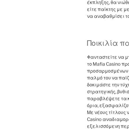
έκπληξης, θα νιώθ
είτε παίκτης με μ
να αναβαθμίσει το
Ποικιλία πα
Φανταστείτε να μπ
το Mafia Casino π
προσαρμοσμένων σ
παλμό του να παί
δοκιμάστε την τύχ
στρατηγικής, βυθι
παραβλέψετε τα κ
όρια, εξασφαλίζον
Με νέους τίτλους 
Casino αναδιαμορ
εξελισσόμενη περ