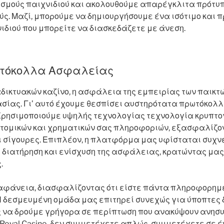
σμούς παιχνιδιού και ακολουθούμε απαρέγκλιτα πρότ
ύς. Μαζί, μπορούμε να δημιουργήσουμε ένα ισότιμο και
ιδιού που μπορείτε να διασκεδάζετε με άνεση.
ωτόκολλα Ασφαλείας
αδικτυακών καζίνο, η ασφάλεια της εμπειρίας των παικτ
σίας. Γι’ αυτό έχουμε θεσπίσει αυστηρότατα πρωτόκολ
. Χρησιμοποιούμε υψηλής τεχνολογίας τεχνολογία κρυπτ
τομικών και χρηματικών σας πληροφοριών, εξασφαλίζοντ
 σίγουρες. Επιπλέον, η πλατφόρμα μας υφίσταται συχν
 διατήρηση και ενίσχυση της ασφάλειας, κρατώντας μα
.
ιαφάνεια, διασφαλίζοντας ότι είστε πάντα πληροφορημέ
 δεσμευμένη ομάδα μας επιτηρεί συνεχώς για ύποπτες 
 να δρούμε γρήγορα σε περίπτωση που ανακύψουν ανησυ
 Royal Casino, δεν συμμετέχετε απλώς, συμμετέχετε σε 