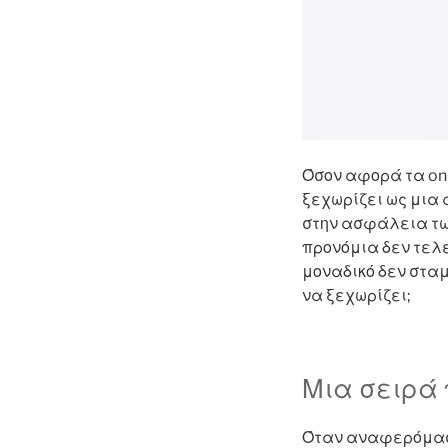
Όσον αφορά τα onl
ξεχωρίζει ως μια 
στην ασφάλεια των
προνόμια δεν τελε
μοναδικό δεν σταμ
να ξεχωρίζει;
Μια σειρά 
Όταν αναφερόμαστε