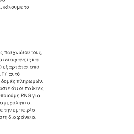
, κάνουμε το
 παιχνιδιού τους,
ναι διαφανείς και
ού εξαρτάται από
 Γι’ αυτό
ς δομές πληρωμών.
στε ότι οι παίκτες
μοποιούμε RNG για
 αμερόληπτα.
ε την εμπειρία
 στη διαφάνεια.