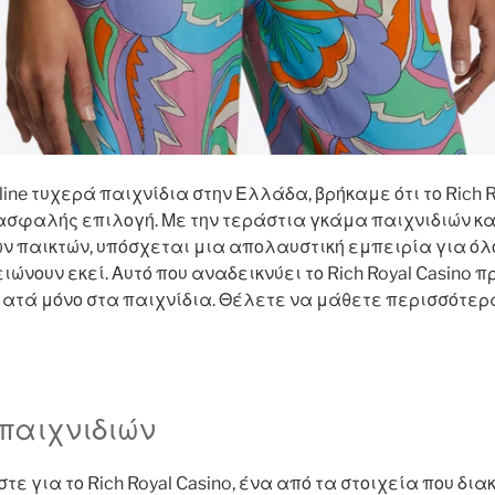
ine τυχερά παιχνίδια στην Ελλάδα, βρήκαμε ότι το Rich R
ασφαλής επιλογή. Με την τεράστια γκάμα παιχνιδιών κα
 παικτών, υπόσχεται μια απολαυστική εμπειρία για όλο
ιώνουν εκεί. Αυτό που αναδεικνύει το Rich Royal Casino 
ατά μόνο στα παιχνίδια. Θέλετε να μάθετε περισσότερα 
παιχνιδιών
 για το Rich Royal Casino, ένα από τα στοιχεία που διακ