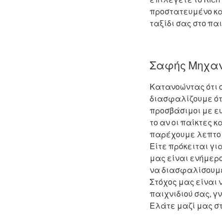
προστατευμένο και
ταξίδι σας στο πα
Σαφής Μηχαν
Κατανοώντας ότι ο
διασφαλίζουμε ότι
προσβάσιμοι με ευ
το αν οι παίκτες 
παρέχουμε λεπτομε
Είτε πρόκειται γι
μας είναι ενήμερο
να διασφαλίσουμε
Στόχος μας είναι 
παιχνιδιού σας, γ
Ελάτε μαζί μας στο