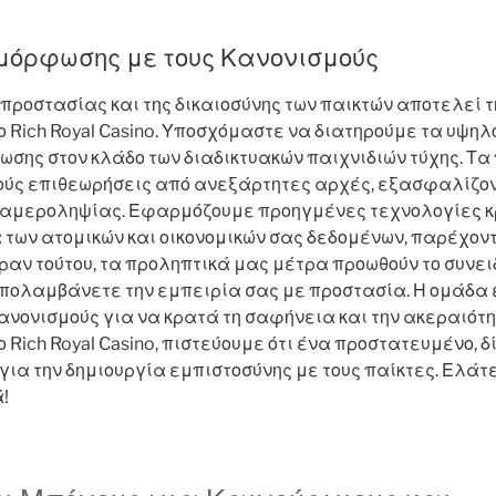
μόρφωσης με τους Κανονισμούς
προστασίας και της δικαιοσύνης των παικτών αποτελεί 
 Rich Royal Casino. Υποσχόμαστε να διατηρούμε τα υψη
σης στον κλάδο των διαδικτυακών παιχνιδιών τύχης. Τα
ούς επιθεωρήσεις από ανεξάρτητες αρχές, εξασφαλίζον
α αμεροληψίας. Εφαρμόζουμε προηγμένες τεχνολογίες
 των ατομικών και οικονομικών σας δεδομένων, παρέχον
ραν τούτου, τα προληπτικά μας μέτρα προωθούν το συνειδ
απολαμβάνετε την εμπειρία σας με προστασία. Η ομάδα 
νονισμούς για να κρατά τη σαφήνεια και την ακεραιότη
 Rich Royal Casino, πιστεύουμε ότι ένα προστατευμένο, δ
για την δημιουργία εμπιστοσύνης με τους παίκτες. Ελάτε
!