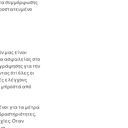
υπα συμμόρφωσης
 προστατευμένο
ών μας είναι
λα ασφαλείας στο
ογράφησης για την
ας ότι όλες οι
ές ελέγχους
ς μπροστά από
νοι για τα μέτρα
δραστηριότητες,
χίες. Όταν
ένα