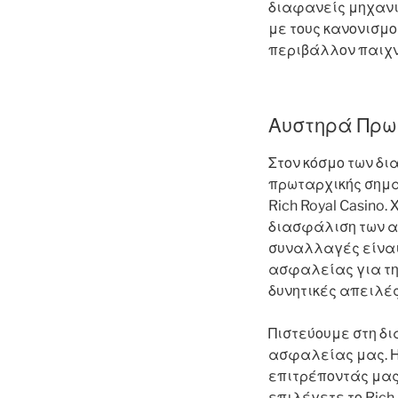
διαφανείς μηχανι
με τους κανονισμο
περιβάλλον παιχν
Αυστηρά Πρ
Στον κόσμο των δι
πρωταρχικής σημα
Rich Royal Casino
διασφάλιση των α
συναλλαγές είναι
ασφαλείας για τη
δυνητικές απειλές
Πιστεύουμε στη δ
ασφαλείας μας. Η
επιτρέποντάς μας
επιλέγετε το Rich