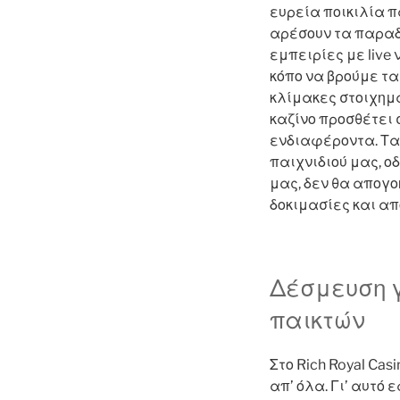
ευρεία ποικιλία π
αρέσουν τα παραδοσ
εμπειρίες με live
κόπο να βρούμε τα
κλίμακες στοιχημα
καζίνο προσθέτει
ενδιαφέροντα. Τα
παιχνιδιού μας, ο
μας, δεν θα απογ
δοκιμασίες και από
Δέσμευση γ
παικτών
Στο Rich Royal Ca
απ’ όλα. Γι’ αυτ