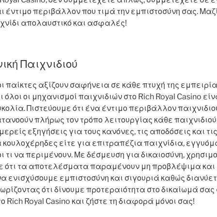
 έντιμο περιβάλλον που τιμά την εμπιστοσύνη σας. Μαζί
ιχνίδι απολαυστικό και ασφαλές!
ική Παιχνιδιού
ι παίκτες αξίζουν σαφήνεια σε κάθε πτυχή της εμπειρίας
 όλοι οι μηχανισμοί παιχνιδιών στο Rich Royal Casino εί
κολία. Πιστεύουμε ότι ένα έντιμο περιβάλλον παιχνιδι
κατανοούν πλήρως τον τρόπο λειτουργίας κάθε παιχνιδιού.
ρείς εξηγήσεις για τους κανόνες, τις αποδόσεις και τι
α κουλοχέρηδες είτε για επιτραπέζια παιχνίδια, εγγυόμα
ι τι να περιμένουν. Με δέσμευση για δικαιοσύνη, χρησι
 ότι τα αποτελέσματα παραμένουν μη προβλέψιμα και
να ενισχύσουμε εμπιστοσύνη και σιγουριά καθώς διανύετ
νωρίζοντας ότι δίνουμε προτεραιότητα στο δικαίωμά σας
 Rich Royal Casino και ζήστε τη διαφορά μόνοι σας!