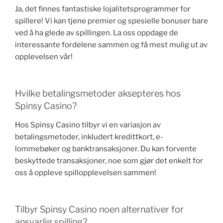
Ja, det finnes fantastiske lojalitetsprogrammer for
spillere! Vi kan tjene premier og spesielle bonuser bare
ved å ha glede av spillingen. La oss oppdage de
interessante fordelene sammen og få mest mulig ut av
opplevelsen vår!
Hvilke betalingsmetoder aksepteres hos
Spinsy Casino?
Hos Spinsy Casino tilbyr vi en variasjon av
betalingsmetoder, inkludert kredittkort, e-
lommebøker og banktransaksjoner. Du kan forvente
beskyttede transaksjoner, noe som gjør det enkelt for
oss å oppleve spillopplevelsen sammen!
Tilbyr Spinsy Casino noen alternativer for
ansvarlig spilling?