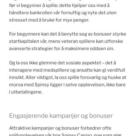
før vi begynner å spille; dette hjelper oss med å
håndtere bankrollen vår fornuftig og nyte det uten
stresset med å bruke for mye penger.
For begynnere kan det å benytte seg av bonuser styrke
startkapitalen vår, mens veteran spillere kan utforske
avanserte strategier for å maksimere oddsen sin.
Og la oss ikke glemme det sosiale aspektet – det å
interagere med medspillere og ansatte kan gi verdifull
innsikt. Aller viktigst, la oss spille forsvarlig og huske at
moroa med Spinsy ligger i selve opplevelsen, ikke bare
i utbetalingene.
Engasjerende kampanjer og bonuser
Attraktive kampanjer og bonuser forbedrer ofte
spillopplevelsen vår hos Spinsy Casino, noe som gjør