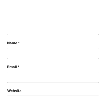
Name
*
Email
*
Website