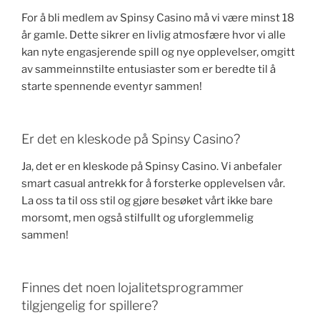
For å bli medlem av Spinsy Casino må vi være minst 18
år gamle. Dette sikrer en livlig atmosfære hvor vi alle
kan nyte engasjerende spill og nye opplevelser, omgitt
av sammeinnstilte entusiaster som er beredte til å
starte spennende eventyr sammen!
Er det en kleskode på Spinsy Casino?
Ja, det er en kleskode på Spinsy Casino. Vi anbefaler
smart casual antrekk for å forsterke opplevelsen vår.
La oss ta til oss stil og gjøre besøket vårt ikke bare
morsomt, men også stilfullt og uforglemmelig
sammen!
Finnes det noen lojalitetsprogrammer
tilgjengelig for spillere?