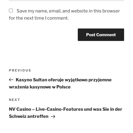
Save my name, email, and website in this browser
for the next time I comment.
Post
Previous
PREVIOUS
navigation
Post
Kasyno Sultan oferuje wyjątkowo przyjemne
wrażenia kasynowe w Polsce
Next
NEXT
Post
NV Casino – Live-Casino-Features und was Sie in der
Schweiz antreffen