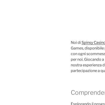
Noi di
Spinsy Casin
Games, disponibile p
con ogni scommessa
per noi. Giocando a
nostra esperienza d
partecipazione a qu
Comprender
Esplorando il prog