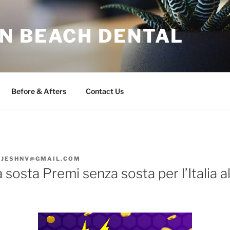
N BEACH DENTAL
Before & Afters
Contact Us
IJESHNV@GMAIL.COM
 sosta Premi senza sosta per l’Italia a