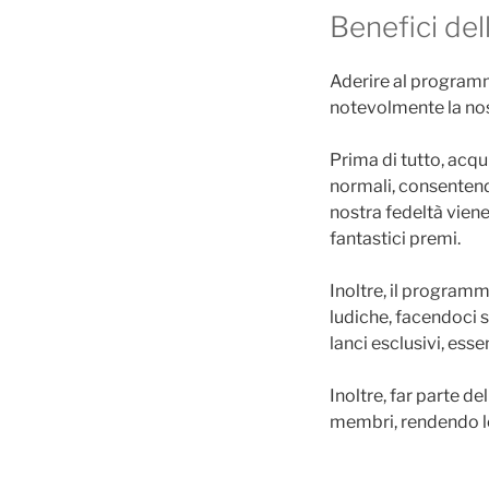
Benefici del
Aderire al program
notevolmente la nos
Prima di tutto, acqu
normali, consentend
nostra fedeltà viene
fantastici premi.
Inoltre, il programm
ludiche, facendoci 
lanci esclusivi, es
Inoltre, far parte 
membri, rendendo le 