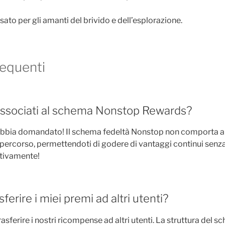
ato per gli amanti del brivido e dell’esplorazione.
equenti
 associati al schema Nonstop Rewards?
l’abbia domandato! Il schema fedeltà Nonstop non comporta a
a percorso, permettendoti di godere di vantaggi continui senz
ttivamente!
ferire i miei premi ad altri utenti?
sferire i nostri ricompense ad altri utenti. La struttura del s