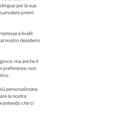
tingue per la sua
 accumulare premi
plesse e livelli
al nostro desiderio
gioco, ma anche il
re preferenze, non
mico.
iù personalizzata.
are la nostra
arantendo che ci