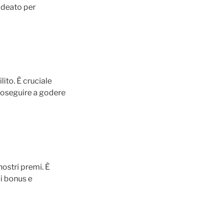
 ideato per
lito. È cruciale
proseguire a godere
nostri premi. È
i bonus e