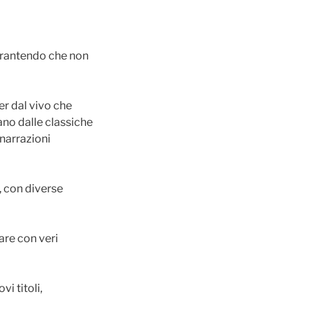
garantendo che non
er dal vivo che
ano dalle classiche
 narrazioni
, con diverse
are con veri
i titoli,