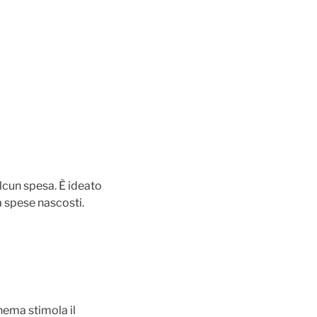
lcun spesa. È ideato
a spese nascosti.
chema stimola il