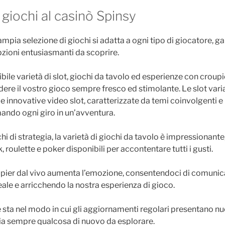
 giochi al casinò Spinsy
 ampia selezione di giochi si adatta a ogni tipo di giocatore, 
pzioni entusiasmanti da scoprire.
bile varietà di slot, giochi da tavolo ed esperienze con croupi
ere il vostro gioco sempre fresco ed stimolante. Le slot vari
lle innovative video slot, caratterizzate da temi coinvolgenti e
mando ogni giro in un’avventura.
hi di strategia, la varietà di giochi da tavolo è impressionante
, roulette e poker disponibili per accontentare tutti i gusti.
pier dal vivo aumenta l’emozione, consentendoci di comunic
ale e arricchendo la nostra esperienza di gioco.
sta nel modo in cui gli aggiornamenti regolari presentano nuov
ia sempre qualcosa di nuovo da esplorare.