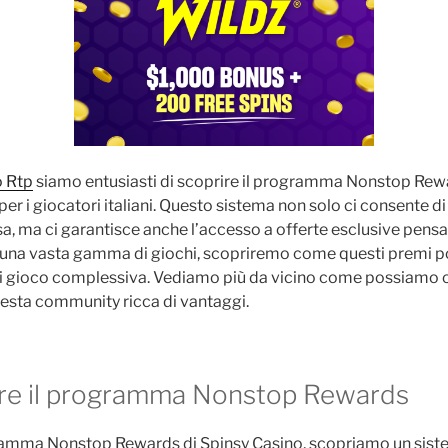
o Rtp
siamo entusiasti di scoprire il programma Nonstop Rew
er i giocatori italiani. Questo sistema non solo ci consente d
, ma ci garantisce anche l’accesso a offerte esclusive pen
 una vasta gamma di giochi, scopriremo come questi premi po
i gioco complessiva. Vediamo più da vicino come possiamo o
esta community ricca di vantaggi.
e il programma Nonstop Rewards
ramma Nonstop Rewards di Spinsy Casino, scopriamo un sist