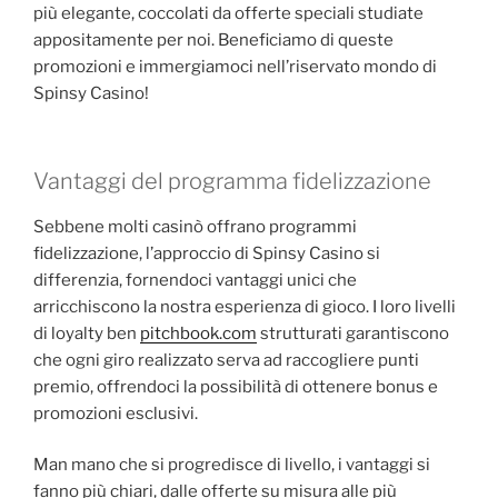
più elegante, coccolati da offerte speciali studiate
appositamente per noi. Beneficiamo di queste
promozioni e immergiamoci nell’riservato mondo di
Spinsy Casino!
Vantaggi del programma fidelizzazione
Sebbene molti casinò offrano programmi
fidelizzazione, l’approccio di Spinsy Casino si
differenzia, fornendoci vantaggi unici che
arricchiscono la nostra esperienza di gioco. I loro livelli
di loyalty ben
pitchbook.com
strutturati garantiscono
che ogni giro realizzato serva ad raccogliere punti
premio, offrendoci la possibilità di ottenere bonus e
promozioni esclusivi.
Man mano che si progredisce di livello, i vantaggi si
fanno più chiari, dalle offerte su misura alle più