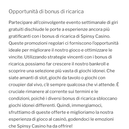
Opportunità di bonus di ricarica
Partecipare all’coinvolgente evento settimanale di giri
gratuiti dischiude le porte a esperienze ancora più
gratificanti con i bonus di ricarica di Spinsy Casino.
Queste promozioni regolari ci forniscono l’opportunità
ideale per migliorare il nostro gioco e ottimizzare le
vincite. Utilizzando strategie vincenti con i bonus di
ricarica, possiamo far crescere il nostro bankroll e
scoprire una selezione più vasta di giochi idonei. Che
siate amanti di slot, giochi da tavolo o giochi con
croupier dal vivo, c’è sempre qualcosa che vi attende. È
cruciale rimanere al corrente sui termini e le
condizioni, poiché i diversi bonus di ricarica sbloccano
giochi idonei differenti. Quindi, immergiamoci,
sfruttiamo di queste offerte e miglioriamo la nostra
esperienza di gioco al casinò, godendoci le emozioni
che Spinsy Casino ha da offrire!