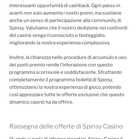
interessanti opportunità di cashback. Ogni passo in
avanti non solo aumenta i nostri premi, ma sostiene
anche un senso di partecipazione alla community di
Spinsy. Valutiamo che il nostro dedizione nei confronti
del casinò venga riconosciuto e festeggiato,
migliorando la nostra esperienza complessiva.
Inoltre, la chiarezza nelle procedure di accumulo e uso
dei punti premio rende l’interazione con questo
programma scorrevole e soddisfacente. Sfruttando
completamente il programma fedeltà di Spinsy,
ottimizziamo la nostra esperienza di gioco, potendo
così apprezzare tutte le offerte esclusive che questo
dinamico casinò ha da offrire.
Rassegna delle offerte di Spinsy Casino