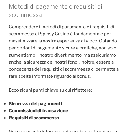
Metodi di pagamento e requisiti di
scommessa
Comprendere i metodi di pagamento e i requisiti di
scommessa di Spinsy Casino è fondamentale per
massimizzare la nostra esperienza di gioco. Optando
per opzioni di pagamento sicure e pratiche, non solo
aumentiamo il nostro divertimento, ma assicuriamo
anche la sicurezza dei nostri fondi. Inoltre, essere a
conoscenza dei requisiti di scommessa ci permette a
fare scelte informate riguardo ai bonus.
Ecco alcuni punti chiave su cui riflettere:
Sicurezza dei pagamenti
Commissioni di transazione
Requisiti di scommessa
Grazie a queste informazioni, possiamo affrontare la