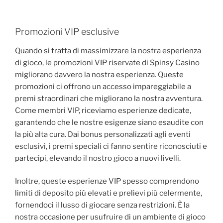
Promozioni VIP esclusive
Quando si tratta di massimizzare la nostra esperienza
di gioco, le promozioni VIP riservate di Spinsy Casino
migliorano davvero la nostra esperienza. Queste
promozioni ci offrono un accesso impareggiabile a
premi straordinari che migliorano la nostra avventura.
Come membri VIP, riceviamo esperienze dedicate,
garantendo che le nostre esigenze siano esaudite con
la più alta cura. Dai bonus personalizzati agli eventi
esclusivi, i premi speciali ci fanno sentire riconosciuti e
partecipi, elevando il nostro gioco a nuovi livelli.
Inoltre, queste esperienze VIP spesso comprendono
limiti di deposito più elevati e prelievi più celermente,
fornendoci il lusso di giocare senza restrizioni. È la
nostra occasione per usufruire di un ambiente di gioco