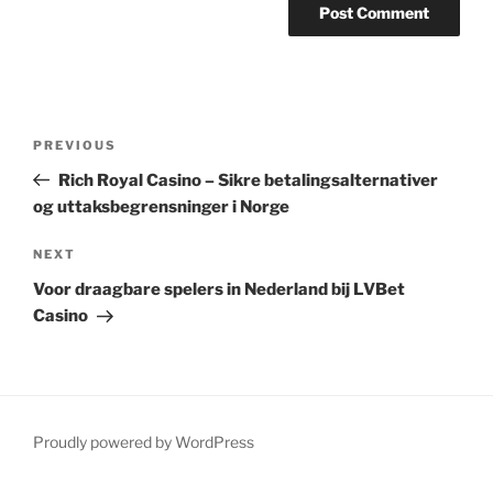
Post
Previous
PREVIOUS
navigation
Post
Rich Royal Casino – Sikre betalingsalternativer
og uttaksbegrensninger i Norge
Next
NEXT
Post
Voor draagbare spelers in Nederland bij LVBet
Casino
Proudly powered by WordPress