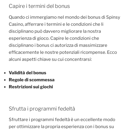
Capire i termini del bonus
Quando ci immergiamo nel mondo dei bonus di Spinsy
Casino, afferrare i termini e le condizioni che li
disciplinano può davvero migliorare la nostra
esperienza di gioco. Capire le condizioni che
disciplinano i bonus ci autorizza di massimizzare
efficacemente le nostre potenziali ricompense. Ecco
alcuni aspetti chiave su cui concentrarsi:
Validità del bonus
Regole di scommessa
Restrizioni sui giochi
Sfrutta i programmi fedeltà
Sfruttare i programmi fedeltà è un eccellente modo
per ottimizzare la propria esperienza con i bonus su