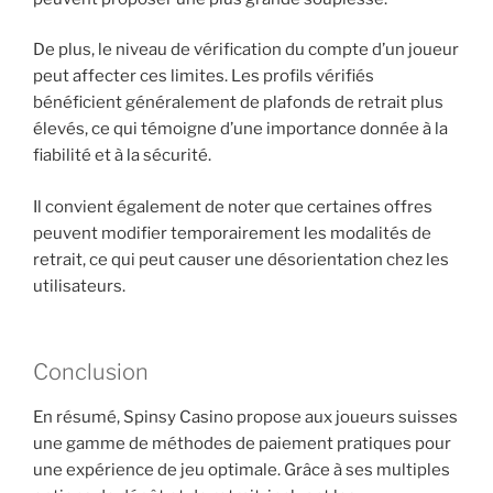
De plus, le niveau de vérification du compte d’un joueur
peut affecter ces limites. Les profils vérifiés
bénéficient généralement de plafonds de retrait plus
élevés, ce qui témoigne d’une importance donnée à la
fiabilité et à la sécurité.
Il convient également de noter que certaines offres
peuvent modifier temporairement les modalités de
retrait, ce qui peut causer une désorientation chez les
utilisateurs.
Conclusion
En résumé, Spinsy Casino propose aux joueurs suisses
une gamme de méthodes de paiement pratiques pour
une expérience de jeu optimale. Grâce à ses multiples