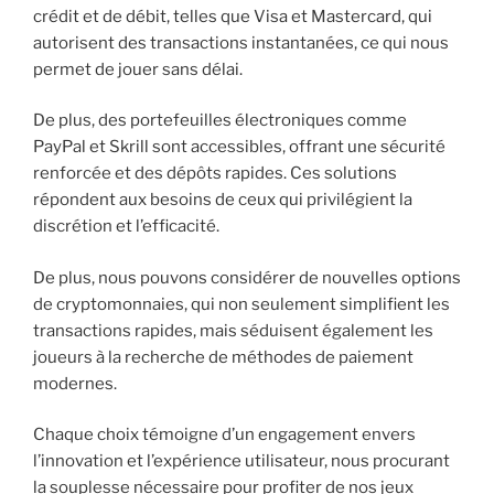
crédit et de débit, telles que Visa et Mastercard, qui
autorisent des transactions instantanées, ce qui nous
permet de jouer sans délai.
De plus, des portefeuilles électroniques comme
PayPal et Skrill sont accessibles, offrant une sécurité
renforcée et des dépôts rapides. Ces solutions
répondent aux besoins de ceux qui privilégient la
discrétion et l’efficacité.
De plus, nous pouvons considérer de nouvelles options
de cryptomonnaies, qui non seulement simplifient les
transactions rapides, mais séduisent également les
joueurs à la recherche de méthodes de paiement
modernes.
Chaque choix témoigne d’un engagement envers
l’innovation et l’expérience utilisateur, nous procurant
la souplesse nécessaire pour profiter de nos jeux