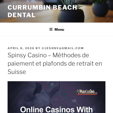
Skip
CURRUMBIN BEACH
to
DENTAL
content
Menu
POSTED
APRIL 8, 2026
BY
JIJESHNV@GMAIL.COM
ON
Spinsy Casino – Méthodes de
paiement et plafonds de retrait en
Suisse