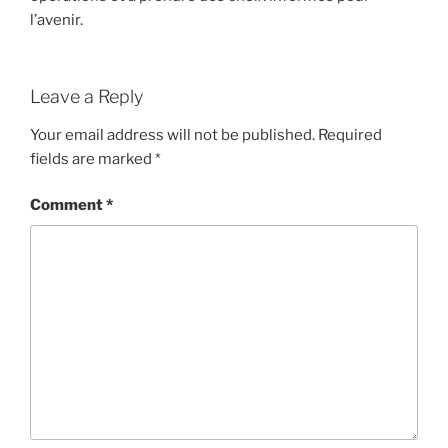
l’avenir.
Leave a Reply
Your email address will not be published.
Required
fields are marked
*
Comment
*