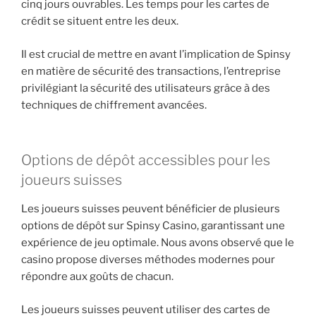
cinq jours ouvrables. Les temps pour les cartes de
crédit se situent entre les deux.
Il est crucial de mettre en avant l’implication de Spinsy
en matière de sécurité des transactions, l’entreprise
privilégiant la sécurité des utilisateurs grâce à des
techniques de chiffrement avancées.
Options de dépôt accessibles pour les
joueurs suisses
Les joueurs suisses peuvent bénéficier de plusieurs
options de dépôt sur Spinsy Casino, garantissant une
expérience de jeu optimale. Nous avons observé que le
casino propose diverses méthodes modernes pour
répondre aux goûts de chacun.
Les joueurs suisses peuvent utiliser des cartes de