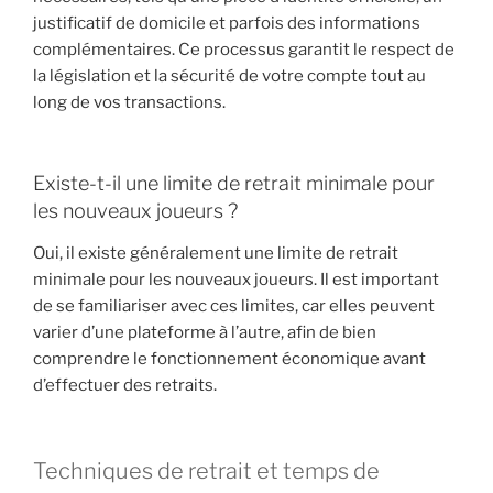
justificatif de domicile et parfois des informations
complémentaires. Ce processus garantit le respect de
la législation et la sécurité de votre compte tout au
long de vos transactions.
Existe-t-il une limite de retrait minimale pour
les nouveaux joueurs ?
Oui, il existe généralement une limite de retrait
minimale pour les nouveaux joueurs. Il est important
de se familiariser avec ces limites, car elles peuvent
varier d’une plateforme à l’autre, afin de bien
comprendre le fonctionnement économique avant
d’effectuer des retraits.
Techniques de retrait et temps de