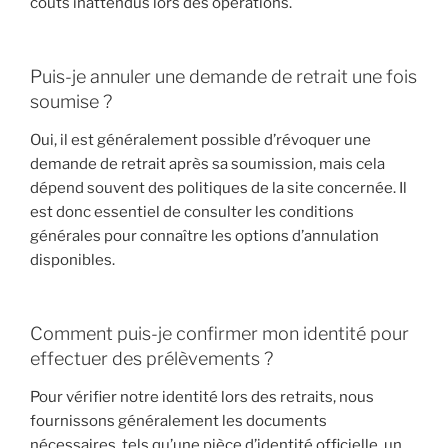
coûts inattendus lors des opérations.
Puis-je annuler une demande de retrait une fois
soumise ?
Oui, il est généralement possible d’révoquer une
demande de retrait après sa soumission, mais cela
dépend souvent des politiques de la site concernée. Il
est donc essentiel de consulter les conditions
générales pour connaître les options d’annulation
disponibles.
Comment puis-je confirmer mon identité pour
effectuer des prélèvements ?
Pour vérifier notre identité lors des retraits, nous
fournissons généralement les documents
nécessaires, tels qu’une pièce d’identité officielle, un