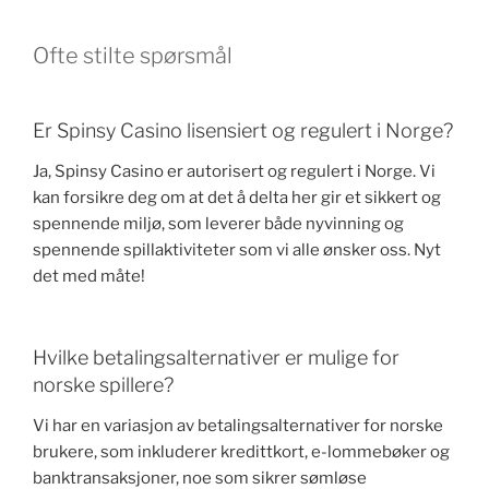
Ofte stilte spørsmål
Er Spinsy Casino lisensiert og regulert i Norge?
Ja, Spinsy Casino er autorisert og regulert i Norge. Vi
kan forsikre deg om at det å delta her gir et sikkert og
spennende miljø, som leverer både nyvinning og
spennende spillaktiviteter som vi alle ønsker oss. Nyt
det med måte!
Hvilke betalingsalternativer er mulige for
norske spillere?
Vi har en variasjon av betalingsalternativer for norske
brukere, som inkluderer kredittkort, e-lommebøker og
banktransaksjoner, noe som sikrer sømløse