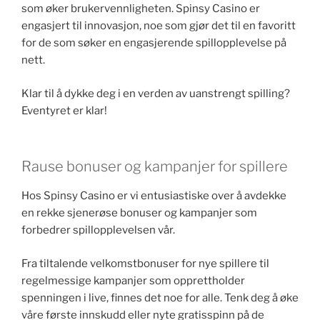
som øker brukervennligheten. Spinsy Casino er
engasjert til innovasjon, noe som gjør det til en favoritt
for de som søker en engasjerende spillopplevelse på
nett.
Klar til å dykke deg i en verden av uanstrengt spilling?
Eventyret er klar!
Rause bonuser og kampanjer for spillere
Hos Spinsy Casino er vi entusiastiske over å avdekke
en rekke sjenerøse bonuser og kampanjer som
forbedrer spillopplevelsen vår.
Fra tiltalende velkomstbonuser for nye spillere til
regelmessige kampanjer som opprettholder
spenningen i live, finnes det noe for alle. Tenk deg å øke
våre første innskudd eller nyte gratisspinn på de