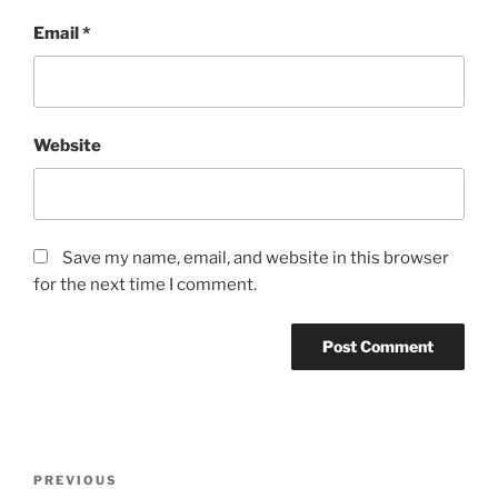
Email
*
Website
Save my name, email, and website in this browser
for the next time I comment.
Post
Previous
PREVIOUS