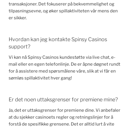
transaksjoner. Det fokuserer på bekvemmelighet og
tilpasningsevne, og øker spillaktiviteten vår mens den
er sikker.
Hvordan kan jeg kontakte Spinsy Casinos
support?
Vi kan nå Spinsy Casinos kundestøtte via live chat, e-
mail eller en egen telefonlinje. De er åpne døgnet rundt
for å assistere med spørsmålene våre, slik at vi får en
sømløs spillaktivitet hver gang!
Er det noen uttaksgrenser for premiene mine?
Ja, det er uttaksgrenser for premiene dine. Vi anbefaler
at du sjekker casinoets regler og retningslinjer for å
forstå de spesifikke grensene. Det er alltid lurt å vite