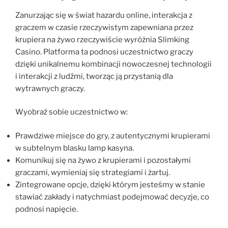
Zanurzając się w świat hazardu online, interakcja z
graczem w czasie rzeczywistym zapewniana przez
krupiera na żywo rzeczywiście wyróżnia Slimking
Casino. Platforma ta podnosi uczestnictwo graczy
dzięki unikalnemu kombinacji nowoczesnej technologii
i interakcji z ludźmi, tworząc ją przystanią dla
wytrawnych graczy.
Wyobraź sobie uczestnictwo w:
Prawdziwe miejsce do gry, z autentycznymi krupierami
w subtelnym blasku lamp kasyna.
Komunikuj się na żywo z krupierami i pozostałymi
graczami, wymieniaj się strategiami i żartuj.
Zintegrowane opcje, dzięki którym jesteśmy w stanie
stawiać zakłady i natychmiast podejmować decyzje, co
podnosi napięcie.