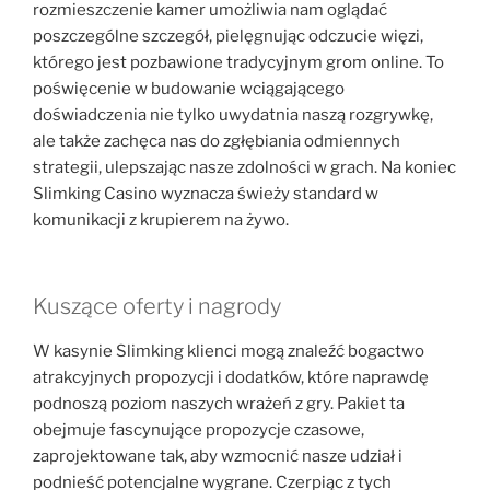
rozmieszczenie kamer umożliwia nam oglądać
poszczególne szczegół, pielęgnując odczucie więzi,
którego jest pozbawione tradycyjnym grom online. To
poświęcenie w budowanie wciągającego
doświadczenia nie tylko uwydatnia naszą rozgrywkę,
ale także zachęca nas do zgłębiania odmiennych
strategii, ulepszając nasze zdolności w grach. Na koniec
Slimking Casino wyznacza świeży standard w
komunikacji z krupierem na żywo.
Kuszące oferty i nagrody
W kasynie Slimking klienci mogą znaleźć bogactwo
atrakcyjnych propozycji i dodatków, które naprawdę
podnoszą poziom naszych wrażeń z gry. Pakiet ta
obejmuje fascynujące propozycje czasowe,
zaprojektowane tak, aby wzmocnić nasze udział i
podnieść potencjalne wygrane. Czerpiąc z tych