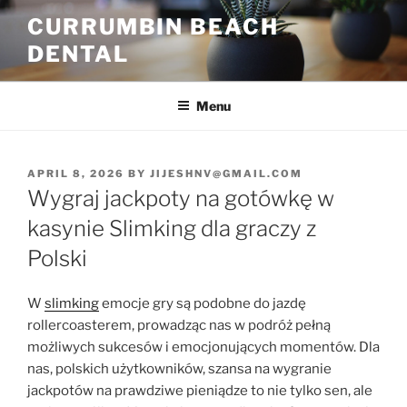
Skip
CURRUMBIN BEACH
to
DENTAL
content
Menu
POSTED
APRIL 8, 2026
BY
JIJESHNV@GMAIL.COM
ON
Wygraj jackpoty na gotówkę w
kasynie Slimking dla graczy z
Polski
W
slimking
emocje gry są podobne do jazdę
rollercoasterem, prowadząc nas w podróż pełną
możliwych sukcesów i emocjonujących momentów. Dla
nas, polskich użytkowników, szansa na wygranie
jackpotów na prawdziwe pieniądze to nie tylko sen, ale