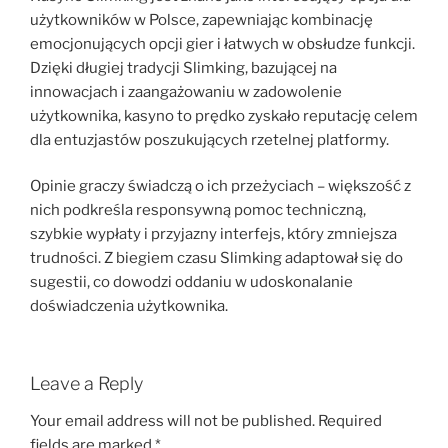
użytkowników w Polsce, zapewniając kombinację
emocjonujących opcji gier i łatwych w obsłudze funkcji.
Dzięki długiej tradycji Slimking, bazującej na
innowacjach i zaangażowaniu w zadowolenie
użytkownika, kasyno to prędko zyskało reputację celem
dla entuzjastów poszukujących rzetelnej platformy.
Opinie graczy świadczą o ich przeżyciach – większość z
nich podkreśla responsywną pomoc techniczną,
szybkie wypłaty i przyjazny interfejs, który zmniejsza
trudności. Z biegiem czasu Slimking adaptował się do
sugestii, co dowodzi oddaniu w udoskonalanie
doświadczenia użytkownika.
Leave a Reply
Your email address will not be published.
Required
fields are marked
*