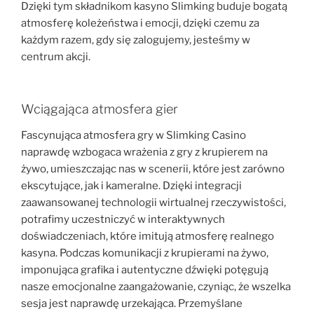
Dzięki tym składnikom kasyno Slimking buduje bogatą
atmosferę koleżeństwa i emocji, dzięki czemu za
każdym razem, gdy się zalogujemy, jesteśmy w
centrum akcji.
Wciągająca atmosfera gier
Fascynująca atmosfera gry w Slimking Casino
naprawdę wzbogaca wrażenia z gry z krupierem na
żywo, umieszczając nas w scenerii, które jest zarówno
ekscytujące, jak i kameralne. Dzięki integracji
zaawansowanej technologii wirtualnej rzeczywistości,
potrafimy uczestniczyć w interaktywnych
doświadczeniach, które imitują atmosferę realnego
kasyna. Podczas komunikacji z krupierami na żywo,
imponująca grafika i autentyczne dźwięki potęgują
nasze emocjonalne zaangażowanie, czyniąc, że wszelka
sesja jest naprawdę urzekająca. Przemyślane