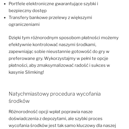
Portfele elektroniczne gwarantujące szybki i
bezpieczny dostęp
Transfery bankowe przelewy z większymi
ograniczeniami
Dzięki tym różnorodnym sposobom płatności możemy
efektywnie kontrolować naszymi środkami,
zapewniając sobie nieustannie gotowość do gry w
preferowane gry. Wykorzystajmy w pełni te opcje
płatności, aby zmaksymalizować radość i sukces w
kasynie Slimking!
Natychmiastowy procedura wycofania
środków
Różnorodność opcji wpłat poprawia nasze
doświadczenia z depozytami, ale szybki proces
wycofania środków jest tak samo kluczowy dla naszej