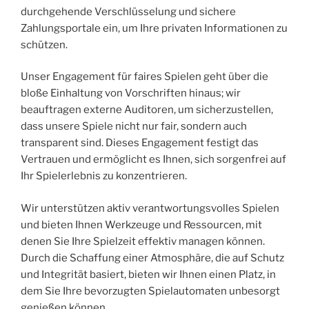
durchgehende Verschlüsselung und sichere
Zahlungsportale ein, um Ihre privaten Informationen zu
schützen.
Unser Engagement für faires Spielen geht über die
bloße Einhaltung von Vorschriften hinaus; wir
beauftragen externe Auditoren, um sicherzustellen,
dass unsere Spiele nicht nur fair, sondern auch
transparent sind. Dieses Engagement festigt das
Vertrauen und ermöglicht es Ihnen, sich sorgenfrei auf
Ihr Spielerlebnis zu konzentrieren.
Wir unterstützen aktiv verantwortungsvolles Spielen
und bieten Ihnen Werkzeuge und Ressourcen, mit
denen Sie Ihre Spielzeit effektiv managen können.
Durch die Schaffung einer Atmosphäre, die auf Schutz
und Integrität basiert, bieten wir Ihnen einen Platz, in
dem Sie Ihre bevorzugten Spielautomaten unbesorgt
genießen können.