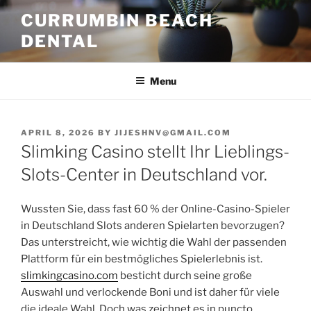
Skip
CURRUMBIN BEACH
to
DENTAL
content
Menu
POSTED
APRIL 8, 2026
BY
JIJESHNV@GMAIL.COM
ON
Slimking Casino stellt Ihr Lieblings-
Slots-Center in Deutschland vor.
Wussten Sie, dass fast 60 % der Online-Casino-Spieler
in Deutschland Slots anderen Spielarten bevorzugen?
Das unterstreicht, wie wichtig die Wahl der passenden
Plattform für ein bestmögliches Spielerlebnis ist.
slimkingcasino.com
besticht durch seine große
Auswahl und verlockende Boni und ist daher für viele
die ideale Wahl. Doch was zeichnet es in puncto