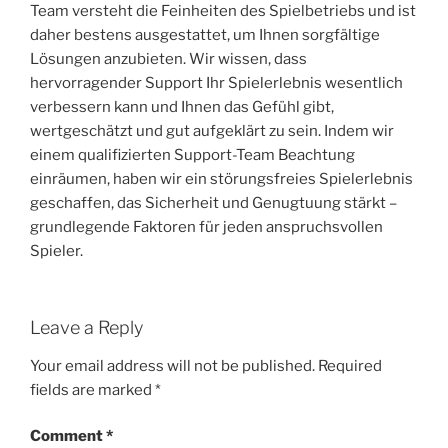
Team versteht die Feinheiten des Spielbetriebs und ist
daher bestens ausgestattet, um Ihnen sorgfältige
Lösungen anzubieten. Wir wissen, dass
hervorragender Support Ihr Spielerlebnis wesentlich
verbessern kann und Ihnen das Gefühl gibt,
wertgeschätzt und gut aufgeklärt zu sein. Indem wir
einem qualifizierten Support-Team Beachtung
einräumen, haben wir ein störungsfreies Spielerlebnis
geschaffen, das Sicherheit und Genugtuung stärkt –
grundlegende Faktoren für jeden anspruchsvollen
Spieler.
Leave a Reply
Your email address will not be published.
Required
fields are marked
*
Comment
*