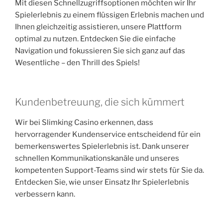
Mit diesen Schnellzugriffsoptionen möchten wir Ihr
Spielerlebnis zu einem flüssigen Erlebnis machen und
Ihnen gleichzeitig assistieren, unsere Plattform
optimal zu nutzen. Entdecken Sie die einfache
Navigation und fokussieren Sie sich ganz auf das
Wesentliche – den Thrill des Spiels!
Kundenbetreuung, die sich kümmert
Wir bei Slimking Casino erkennen, dass
hervorragender Kundenservice entscheidend für ein
bemerkenswertes Spielerlebnis ist. Dank unserer
schnellen Kommunikationskanäle und unseres
kompetenten Support-Teams sind wir stets für Sie da.
Entdecken Sie, wie unser Einsatz Ihr Spielerlebnis
verbessern kann.