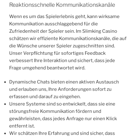
Reaktionsschnelle Kommunikationskanäle
Wenn es um das Spielerlebnis geht, kann wirksame
Kommunikation ausschlaggebend für die
Zufriedenheit der Spieler sein. Im Slimking Casino
schätzen wir effiziente Kommunikationskanäle, die auf
die Wünsche unserer Spieler zugeschnitten sind.
Unser Verpflichtung für sofortiges Feedback
verbessert Ihre Interaktion und sichert, dass jede
Frage umgehend beantwortet wird.
Dynamische Chats bieten einen aktiven Austausch
und erlauben uns, Ihre Anforderungen sofort zu
erfassen und darauf zu eingehen.
Unsere Systeme sind so entwickelt, dass sie eine
störungsfreie Kommunikation fördern und
gewährleisten, dass jedes Anfrage nur einen Klick
entfernt ist.
Wir schätzen Ihre Erfahrung und sind sicher, dass