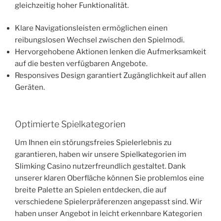
gleichzeitig hoher Funktionalität.
Klare Navigationsleisten ermöglichen einen
reibungslosen Wechsel zwischen den Spielmodi.
Hervorgehobene Aktionen lenken die Aufmerksamkeit
auf die besten verfügbaren Angebote.
Responsives Design garantiert Zugänglichkeit auf allen
Geräten.
Optimierte Spielkategorien
Um Ihnen ein störungsfreies Spielerlebnis zu
garantieren, haben wir unsere Spielkategorien im
Slimking Casino nutzerfreundlich gestaltet. Dank
unserer klaren Oberfläche können Sie problemlos eine
breite Palette an Spielen entdecken, die auf
verschiedene Spielerpräferenzen angepasst sind. Wir
haben unser Angebot in leicht erkennbare Kategorien