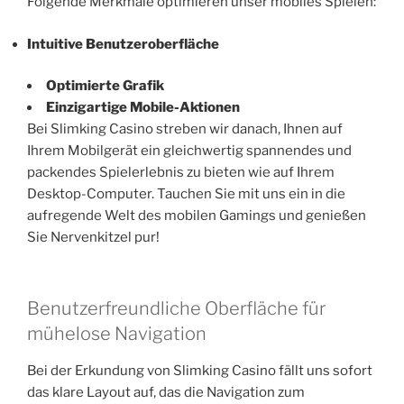
Folgende Merkmale optimieren unser mobiles Spielen:
Intuitive Benutzeroberfläche
Optimierte Grafik
Einzigartige Mobile-Aktionen
Bei Slimking Casino streben wir danach, Ihnen auf
Ihrem Mobilgerät ein gleichwertig spannendes und
packendes Spielerlebnis zu bieten wie auf Ihrem
Desktop-Computer. Tauchen Sie mit uns ein in die
aufregende Welt des mobilen Gamings und genießen
Sie Nervenkitzel pur!
Benutzerfreundliche Oberfläche für
mühelose Navigation
Bei der Erkundung von Slimking Casino fällt uns sofort
das klare Layout auf, das die Navigation zum