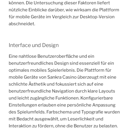
können. Die Untersuchung dieser Faktoren liefert
nützliche Einblicke darüber, wie wirksam die Plattform
für mobile Geräte im Vergleich zur Desktop-Version
abschneidet.
Interface und Design
Eine nahtlose Benutzeroberfläche und ein
benutzerfreundliches Design sind essenziell für ein
optimales mobiles Spielerlebnis. Die Plattform für
mobile Geräte von Sankra Casino überzeugt mit eine
schlichte Ästhetik und fokussiert sich auf eine
benutzerfreundliche Navigation durch klare Layouts
und leicht zugängliche Funktionen. Konfigurierbare
Einstellungen erlauben eine persönliche Anpassung
des Spielumfelds. Farbschema und Typografie wurden
mit Bedacht ausgewählt, um Leserlichkeit und
Interaktion zu fördern, ohne die Benutzer zu belasten.