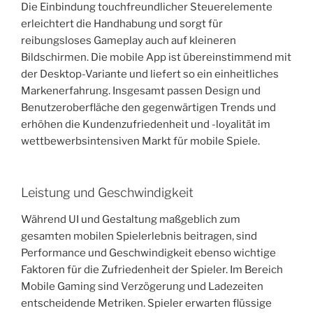
Die Einbindung touchfreundlicher Steuerelemente
erleichtert die Handhabung und sorgt für
reibungsloses Gameplay auch auf kleineren
Bildschirmen. Die mobile App ist übereinstimmend mit
der Desktop-Variante und liefert so ein einheitliches
Markenerfahrung. Insgesamt passen Design und
Benutzeroberfläche den gegenwärtigen Trends und
erhöhen die Kundenzufriedenheit und -loyalität im
wettbewerbsintensiven Markt für mobile Spiele.
Leistung und Geschwindigkeit
Während UI und Gestaltung maßgeblich zum
gesamten mobilen Spielerlebnis beitragen, sind
Performance und Geschwindigkeit ebenso wichtige
Faktoren für die Zufriedenheit der Spieler. Im Bereich
Mobile Gaming sind Verzögerung und Ladezeiten
entscheidende Metriken. Spieler erwarten flüssige