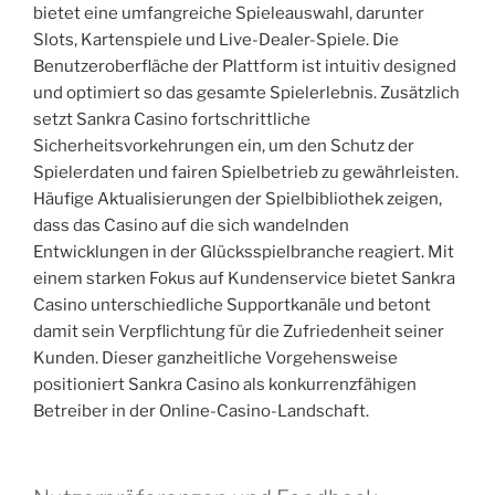
bietet eine umfangreiche Spieleauswahl, darunter
Slots, Kartenspiele und Live-Dealer-Spiele. Die
Benutzeroberfläche der Plattform ist intuitiv designed
und optimiert so das gesamte Spielerlebnis. Zusätzlich
setzt Sankra Casino fortschrittliche
Sicherheitsvorkehrungen ein, um den Schutz der
Spielerdaten und fairen Spielbetrieb zu gewährleisten.
Häufige Aktualisierungen der Spielbibliothek zeigen,
dass das Casino auf die sich wandelnden
Entwicklungen in der Glücksspielbranche reagiert. Mit
einem starken Fokus auf Kundenservice bietet Sankra
Casino unterschiedliche Supportkanäle und betont
damit sein Verpflichtung für die Zufriedenheit seiner
Kunden. Dieser ganzheitliche Vorgehensweise
positioniert Sankra Casino als konkurrenzfähigen
Betreiber in der Online-Casino-Landschaft.