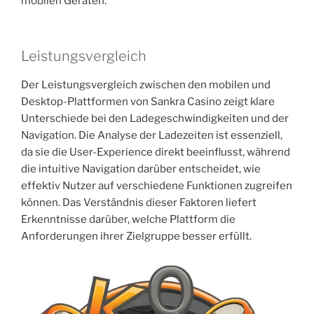
mobilen Geräten.
Leistungsvergleich
Der Leistungsvergleich zwischen den mobilen und
Desktop-Plattformen von Sankra Casino zeigt klare
Unterschiede bei den Ladegeschwindigkeiten und der
Navigation. Die Analyse der Ladezeiten ist essenziell,
da sie die User-Experience direkt beeinflusst, während
die intuitive Navigation darüber entscheidet, wie
effektiv Nutzer auf verschiedene Funktionen zugreifen
können. Das Verständnis dieser Faktoren liefert
Erkenntnisse darüber, welche Plattform die
Anforderungen ihrer Zielgruppe besser erfüllt.