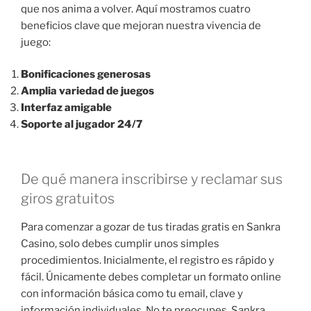
que nos anima a volver. Aquí mostramos cuatro
beneficios clave que mejoran nuestra vivencia de
juego:
Bonificaciones generosas
Amplia variedad de juegos
Interfaz amigable
Soporte al jugador 24/7
De qué manera inscribirse y reclamar sus
giros gratuitos
Para comenzar a gozar de tus tiradas gratis en Sankra
Casino, solo debes cumplir unos simples
procedimientos. Inicialmente, el registro es rápido y
fácil. Únicamente debes completar un formato online
con información básica como tu email, clave y
información individuales. No te preocupes, Sankra