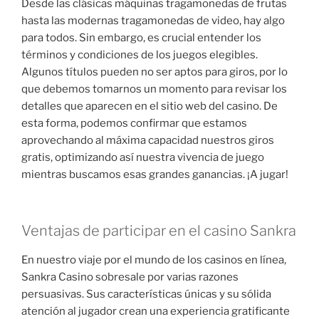
Desde las clásicas máquinas tragamonedas de frutas
hasta las modernas tragamonedas de video, hay algo
para todos. Sin embargo, es crucial entender los
términos y condiciones de los juegos elegibles.
Algunos títulos pueden no ser aptos para giros, por lo
que debemos tomarnos un momento para revisar los
detalles que aparecen en el sitio web del casino. De
esta forma, podemos confirmar que estamos
aprovechando al máxima capacidad nuestros giros
gratis, optimizando así nuestra vivencia de juego
mientras buscamos esas grandes ganancias. ¡A jugar!
Ventajas de participar en el casino Sankra
En nuestro viaje por el mundo de los casinos en línea,
Sankra Casino sobresale por varias razones
persuasivas. Sus características únicas y su sólida
atención al jugador crean una experiencia gratificante