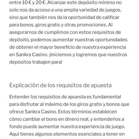
entre 10 € y 20 €. Alcanzar este depósito mínimo no
solo nos da acceso a una amplia variedad de juegos,
sino que también nos da la oportunidad de calificar
para bonos, giros gratis y otras promociones. Al
asegurarnos de cumplimos con estos requisitos de
depósito, podemos aumentar nuestras oportunidades
de obtener el mayor beneficio de nuestra experiencia
en Sankra Casino. ¡Iniciemos y logremos que nuestros
depósitos trabajen para!
Explicación de los requisitos de apuesta
Entender los requisitos de apuesta es fundamental
para disfrutar al máximo de los giros gratis y bonos que
ofrece Sankra Casino. Estos términos establecen
cómo cambiar el bono en dinero real, y entenderlos a
fondo puede aumentar nuestra experiencia de juego.
Aquí tienes algunos elementos esenciales a tener en