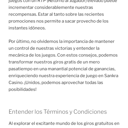
juegos con un RTP (Retorno al Jugador) elevado puede
incrementar considerablemente nuestras
recompensas. Estar al tanto sobre las recientes
promociones nos permite a sacar provecho de los
instantes idóneos.
Por último, no olvidemos la importancia de mantener
un control de nuestras victorias y entender la
mecánica de los juegos. Con estos consejos, podemos
transformar nuestros giros gratis de un mero
pasatiempo en una manantial potencial de ganancias,
enriqueciendo nuestra experiencia de juego en Sankra
Casino. ¡Unidos, podemos aprovechar todas las
posibilidades!
Entender los Términos y Condiciones
Al explorar el excitante mundo de los giros gratuitos en