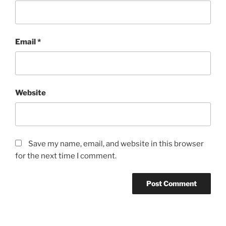
Email
*
Website
Save my name, email, and website in this browser
for the next time I comment.