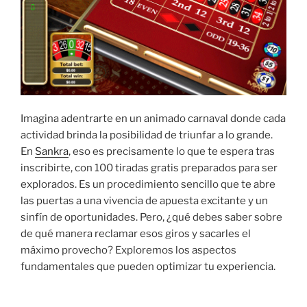
Imagina adentrarte en un animado carnaval donde cada
actividad brinda la posibilidad de triunfar a lo grande.
En
Sankra
, eso es precisamente lo que te espera tras
inscribirte, con 100 tiradas gratis preparados para ser
explorados. Es un procedimiento sencillo que te abre
las puertas a una vivencia de apuesta excitante y un
sinfín de oportunidades. Pero, ¿qué debes saber sobre
de qué manera reclamar esos giros y sacarles el
máximo provecho? Exploremos los aspectos
fundamentales que pueden optimizar tu experiencia.