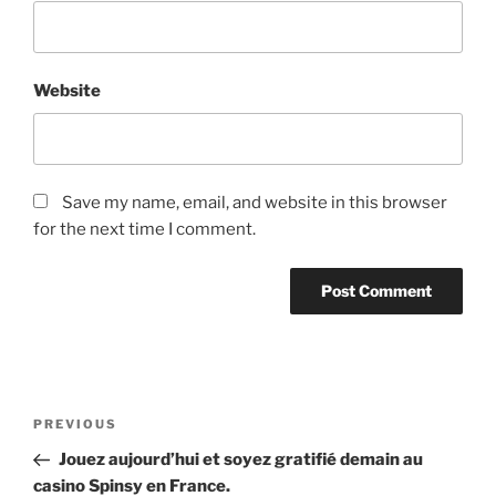
Website
Save my name, email, and website in this browser
for the next time I comment.
Post
Previous
PREVIOUS
navigation
Post
Jouez aujourd’hui et soyez gratifié demain au
casino Spinsy en France.