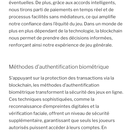
éventuelles. De plus, grâce aux accords intelligents,
nous tirons parti de paiements en temps réel et de
processus facilités sans médiateurs, ce qui amplifie
notre confiance dans l’équité du jeu. Dans un monde de
plus en plus dépendant de la technologie, la blockchain
nous permet de prendre des décisions informées,
renforçant ainsi notre expérience de jeu générale.
Méthodes d’authentification biométrique
S’appuyant sur la protection des transactions via la
blockchain, les méthodes d’authentification
biométrique transforment la sécurité des jeux en ligne.
Ces techniques sophistiquées, comme la
reconnaissance d’empreintes digitales et la
vérification faciale, offrent un niveau de sécurité
supplémentaire, garantissant que seuls les joueurs
autorisés puissent accéder à leurs comptes. En