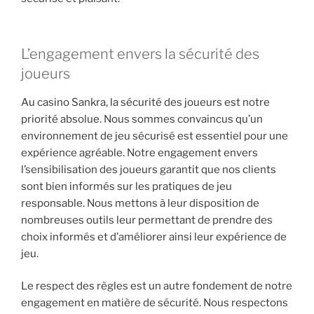
L’engagement envers la sécurité des
joueurs
Au casino Sankra, la sécurité des joueurs est notre
priorité absolue. Nous sommes convaincus qu’un
environnement de jeu sécurisé est essentiel pour une
expérience agréable. Notre engagement envers
l’sensibilisation des joueurs garantit que nos clients
sont bien informés sur les pratiques de jeu
responsable. Nous mettons à leur disposition de
nombreuses outils leur permettant de prendre des
choix informés et d’améliorer ainsi leur expérience de
jeu.
Le respect des règles est un autre fondement de notre
engagement en matière de sécurité. Nous respectons