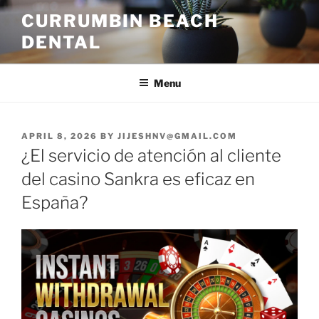
Skip
CURRUMBIN BEACH
to
DENTAL
content
Menu
POSTED
APRIL 8, 2026
BY
JIJESHNV@GMAIL.COM
ON
¿El servicio de atención al cliente
del casino Sankra es eficaz en
España?