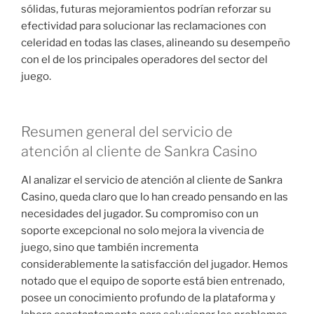
sólidas, futuras mejoramientos podrían reforzar su
efectividad para solucionar las reclamaciones con
celeridad en todas las clases, alineando su desempeño
con el de los principales operadores del sector del
juego.
Resumen general del servicio de
atención al cliente de Sankra Casino
Al analizar el servicio de atención al cliente de Sankra
Casino, queda claro que lo han creado pensando en las
necesidades del jugador. Su compromiso con un
soporte excepcional no solo mejora la vivencia de
juego, sino que también incrementa
considerablemente la satisfacción del jugador. Hemos
notado que el equipo de soporte está bien entrenado,
posee un conocimiento profundo de la plataforma y