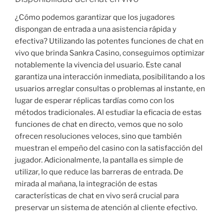
¿Cómo podemos garantizar que los jugadores
dispongan de entrada a una asistencia rápida y
efectiva? Utilizando las potentes funciones de chat en
vivo que brinda Sankra Casino, conseguimos optimizar
notablemente la vivencia del usuario. Este canal
garantiza una interacción inmediata, posibilitando a los
usuarios arreglar consultas o problemas al instante, en
lugar de esperar réplicas tardías como con los
métodos tradicionales. Al estudiar la eficacia de estas
funciones de chat en directo, vemos que no solo
ofrecen resoluciones veloces, sino que también
muestran el empeño del casino con la satisfacción del
jugador. Adicionalmente, la pantalla es simple de
utilizar, lo que reduce las barreras de entrada. De
mirada al mañana, la integración de estas
características de chat en vivo será crucial para
preservar un sistema de atención al cliente efectivo.