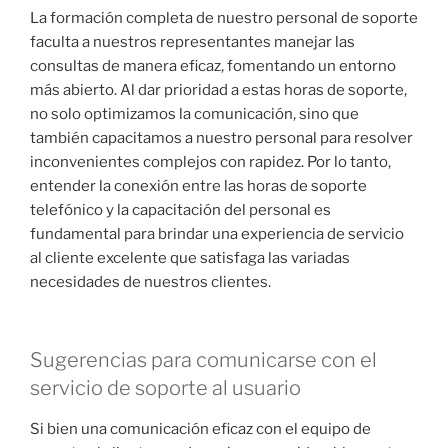
La formación completa de nuestro personal de soporte
faculta a nuestros representantes manejar las
consultas de manera eficaz, fomentando un entorno
más abierto. Al dar prioridad a estas horas de soporte,
no solo optimizamos la comunicación, sino que
también capacitamos a nuestro personal para resolver
inconvenientes complejos con rapidez. Por lo tanto,
entender la conexión entre las horas de soporte
telefónico y la capacitación del personal es
fundamental para brindar una experiencia de servicio
al cliente excelente que satisfaga las variadas
necesidades de nuestros clientes.
Sugerencias para comunicarse con el
servicio de soporte al usuario
Si bien una comunicación eficaz con el equipo de