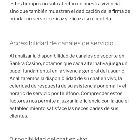
estos tiempos no solo afectan en nuestra vivencia,
sino que también muestran el dedicación de la firma de
brindar un servicio eficaz y eficaz a su clientela.
Accesibilidad de canales de servicio
Al analizar la disponibilidad de canales de soporte en
Sankra Casino, notamos que cada alternativa juega un
papel fundamental en la vivencia general del usuario.
Analizaremos la disponibilidad de su chat en vivo, la
celeridad de respuesta de su asistencia por email y el
horario de servicio por teléfono. Comprender estos
factores nos permite a juzgar la eficiencia con la que el
establecimiento satisface las necesidades de sus
clientes.
Disponibilidad del chat en vivo