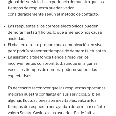
global del servicio. La experiencia demuestra que los
tiempos de respuesta pueden variar
considerablemente según el método de contacto.
Las respuestas a los correos electrónicos pueden
demorar hasta 24 horas, lo que a menudo nos causa
ansiedad.
El chat en directo proporciona comunicación en vivo,
pero podría presentar tiempos de demora fluctuantes.
La asistencia telefónica tiende a resolver los
inconvenientes con prontitud, aunque en algunas
veces los tiempos de demora podrían superar las
expectativas.
Es necesario reconocer que las respuestas oportunas
mejoran nuestra confianza en sus servicios. Si bien
algunas fluctuaciones son inevitables, valorar los
tiempos de respuesta nos ayuda a determinar cuánto
valora Sankra Casino a sus usuarios. En definitiva,