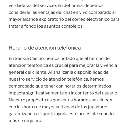
verdaderas del servicio. En definitiva, debemos
considerar las ventajas del chat en vivo comparado al
mayor alcance exploratorio del correo electrónico para
tratar a fondo los asuntos complejos.
Horario de atención telefónica
En Sankra Casino, hemos notado que el tiempo de
atención telefónica es crucial para mejorar la vivencia
general del cliente. Al analizar la disponibilidad de
nuestro servicio de atención telefónica, hemos
comprobado que tener con horarios determinados
impacta significativamente en la contento del usuario.
Nuestro propósito es que estos horarios se alineen
con las horas de mayor actividad de los jugadores,
garantizando así que la ayuda esté accesible cuando
más se requiera.