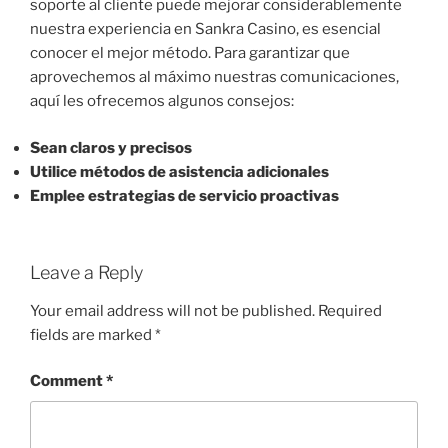
soporte al cliente puede mejorar considerablemente
nuestra experiencia en Sankra Casino, es esencial
conocer el mejor método. Para garantizar que
aprovechemos al máximo nuestras comunicaciones,
aquí les ofrecemos algunos consejos:
Sean claros y precisos
Utilice métodos de asistencia adicionales
Emplee estrategias de servicio proactivas
Leave a Reply
Your email address will not be published.
Required
fields are marked
*
Comment
*