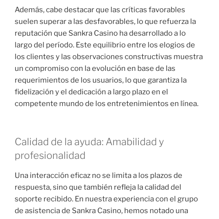
Además, cabe destacar que las críticas favorables
suelen superar a las desfavorables, lo que refuerza la
reputación que Sankra Casino ha desarrollado a lo
largo del período. Este equilibrio entre los elogios de
los clientes y las observaciones constructivas muestra
un compromiso con la evolución en base de las
requerimientos de los usuarios, lo que garantiza la
fidelización y el dedicación a largo plazo en el
competente mundo de los entretenimientos en línea.
Calidad de la ayuda: Amabilidad y
profesionalidad
Una interacción eficaz no se limita a los plazos de
respuesta, sino que también refleja la calidad del
soporte recibido. En nuestra experiencia con el grupo
de asistencia de Sankra Casino, hemos notado una