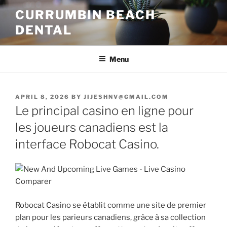
Skip
CURRUMBIN BEACH
to
DENTAL
content
Menu
POSTED
APRIL 8, 2026
BY
JIJESHNV@GMAIL.COM
ON
Le principal casino en ligne pour
les joueurs canadiens est la
interface Robocat Casino.
Robocat Casino se établit comme une site de premier
plan pour les parieurs canadiens, grâce à sa collection