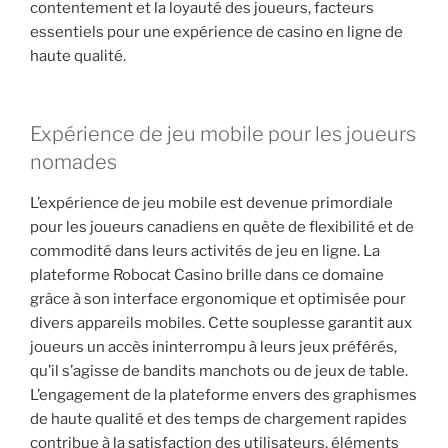
contentement et la loyauté des joueurs, facteurs
essentiels pour une expérience de casino en ligne de
haute qualité.
Expérience de jeu mobile pour les joueurs
nomades
L’expérience de jeu mobile est devenue primordiale
pour les joueurs canadiens en quête de flexibilité et de
commodité dans leurs activités de jeu en ligne. La
plateforme Robocat Casino brille dans ce domaine
grâce à son interface ergonomique et optimisée pour
divers appareils mobiles. Cette souplesse garantit aux
joueurs un accès ininterrompu à leurs jeux préférés,
qu’il s’agisse de bandits manchots ou de jeux de table.
L’engagement de la plateforme envers des graphismes
de haute qualité et des temps de chargement rapides
contribue à la satisfaction des utilisateurs, éléments