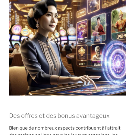
Des offres et des bonus avantageux
Bien que de nombreux aspects contribuent à l’attrait