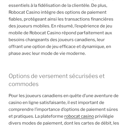
essentiels à la fidélisation de la clientèle. De plus,
Robocat Casino intègre des options de paiement
fiables, protégeant ainsi les transactions financières
des joueurs mobiles. En résumé, l’expérience de jeu
mobile de Robocat Casino répond parfaitement aux
besoins changeants des joueurs canadiens, leur
offrant une option de jeu efficace et dynamique, en
phase avec leur mode de vie moderne.
Options de versement sécurisées et
commodes
Pour les joueurs canadiens en quête d’une aventure de
casino en ligne satisfaisante, il est important de
comprendre l’importance d’options de paiement sûres
et pratiques. La plateforme
robocat casino
privilégie
divers modes de paiement, dont les cartes de débit, les