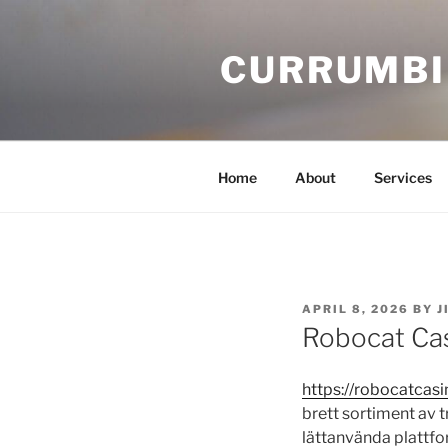
Skip
to
CURRUMBI
content
Home
About
Services
POSTED
APRIL 8, 2026
BY
J
ON
Robocat Casi
https://robocatcasin
brett sortiment av t
lättanvända plattfo