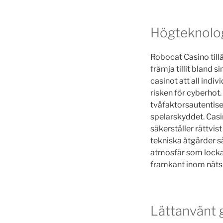
Högteknolog
Robocat Casino till
främja tillit bland
casinot att all indi
risken för cyberhot
tvåfaktorsautentiser
spelarskyddet. Casi
säkerställer rättvi
tekniska åtgärder s
atmosfär som lockar
framkant inom nätspe
Lättanvänt g