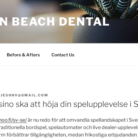
N BEACH DENTAL
Before & Afters
Contact Us
IJESHNV@GMAIL.COM
no ska att höja din spelupplevelse i 
oo.fi/sv-se/
är nu redo för att omvandla spellandskapet i Sver
raditionella bordspel, spelautomater och live dealer-upplevel
rm förbättrar tillgängligheten, medan frikostiga erbjudanden g