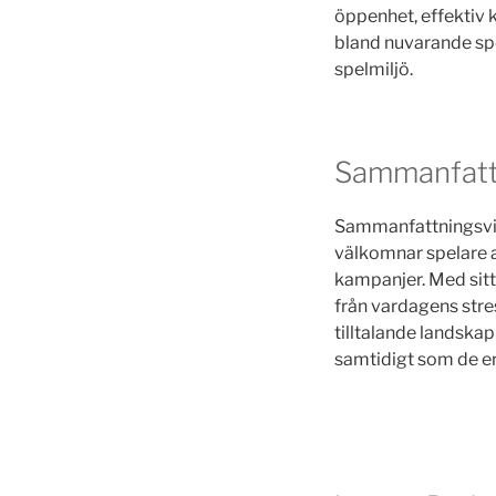
öppenhet, effektiv 
bland nuvarande spe
spelmiljö.
Sammanfatt
Sammanfattningsvis 
välkomnar spelare a
kampanjer. Med sitt
från vardagens stre
tilltalande landska
samtidigt som de er