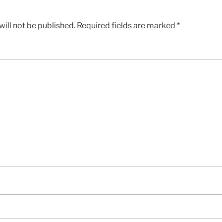
ill not be published.
Required fields are marked
*