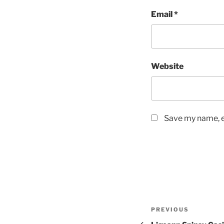
Email
*
Website
Save my name, em
Post
Previous
PREVIOUS
navigation
Post