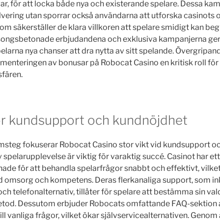
r, för att locka både nya och existerande spelare. Dessa kam
lvering utan sporrar också användarna att utforska casinots
tom säkerställer de klara villkoren att spelare smidigt kan b
äsongsbetonade erbjudandena och exklusiva kampanjerna ger e
elarna nya chanser att dra nytta av sitt spelande. Övergripan
nteringen av bonusar på Robocat Casino en kritisk roll för 
fären.
r kundsupport och kundnöjdhet
msteg fokuserar Robocat Casino stor vikt vid kundsupport o
iv spelarupplevelse är viktig för varaktig succé. Casinot har e
ade för att behandla spelarfrågor snabbt och effektivt, vilket 
d omsorg och kompetens. Deras flerkanaliga support, som in
och telefonalternativ, tillåter för spelare att bestämma sin val
od. Dessutom erbjuder Robocats omfattande FAQ-sektion
l vanliga frågor, vilket ökar självservicealternativen. Genom 