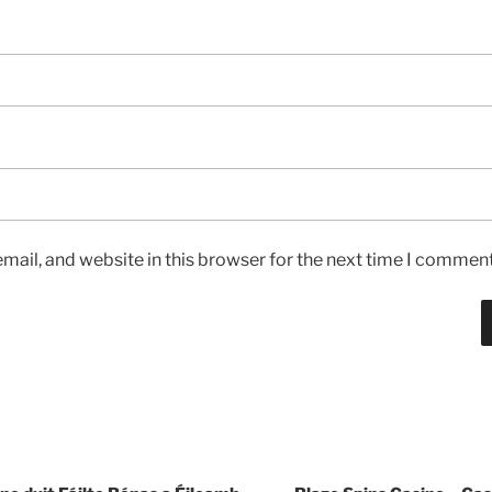
ail, and website in this browser for the next time I comment