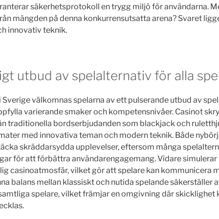
ranterar säkerhetsprotokoll en trygg miljö för användarna. M
från mängden på denna konkurrensutsatta arena? Svaret ligge
h innovativ teknik.
gt utbud av spelalternativ för alla spe
 Sverige välkomnas spelarna av ett pulserande utbud av spel
ppfylla varierande smaker och kompetensnivåer. Casinot skry
från traditionella bordserbjudanden som blackjack och ruletthjul
omater med innovativa teman och modern teknik. Både nybörj
äcka skräddarsydda upplevelser, eftersom många spelaltern
ingar för att förbättra användarengagemang. Vidare simulerar l
klig casinoatmosfär, vilket gör att spelare kan kommunicera m
na balans mellan klassiskt och nutida spelande säkerställer 
ör samtliga spelare, vilket främjar en omgivning där skicklighe
ecklas.