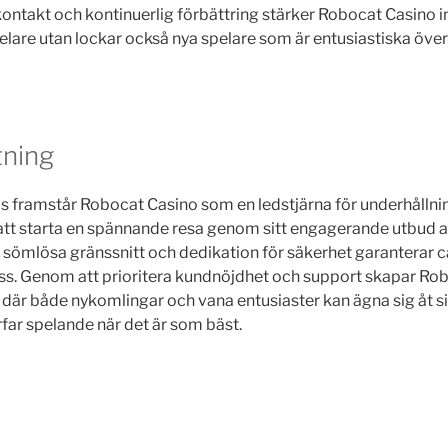
kontakt och kontinuerlig förbättring stärker Robocat Casino i
lare utan lockar också nya spelare som är entusiastiska över
ning
framstår Robocat Casino som en ledstjärna för underhållnin
tt starta en spännande resa genom sitt engagerande utbud av
 sömlösa gränssnitt och dedikation för säkerhet garanterar cas
ss. Genom att prioritera kundnöjdhet och support skapar Rob
p där både nykomlingar och vana entusiaster kan ägna sig åt s
far spelande när det är som bäst.