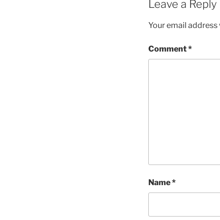
Leave a Reply
Your email address w
Comment
*
Name
*