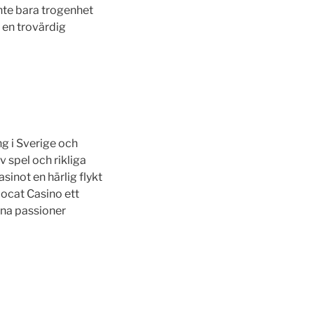
nte bara trogenhet
 en trovärdig
g i Sverige och
 spel och rikliga
inot en härlig flykt
ocat Casino ett
ina passioner