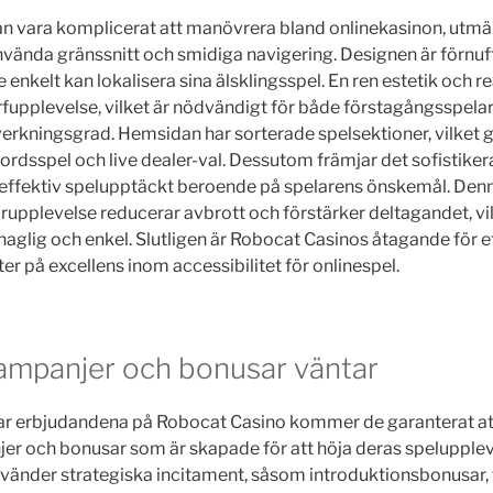
an vara komplicerat att manövrera bland onlinekasinon, utmä
använda gränssnitt och smidiga navigering. Designen är förnuf
e enkelt kan lokalisera sina älsklingsspel. En ren estetik och r
urfupplevelse, vilket är nödvändigt för både förstagångsspela
erkningsgrad. Hemsidan har sorterade spelsektioner, vilket 
bordsspel och live dealer-val. Dessutom främjar det sofistike
t effektiv spelupptäckt beroende på spelarens önskemål. Den
pplevelse reducerar avbrott och förstärker deltagandet, vi
aglig och enkel. Slutligen är Robocat Casinos åtagande för e
er på excellens inom accessibilitet för onlinespel.
mpanjer och bonusar väntar
ar erbjudandena på Robocat Casino kommer de garanterat att
r och bonusar som är skapade för att höja deras spelupplev
vänder strategiska incitament, såsom introduktionsbonusar, f