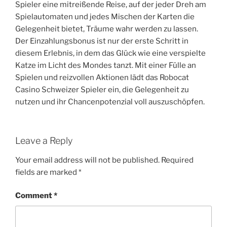
Spieler eine mitreißende Reise, auf der jeder Dreh am
Spielautomaten und jedes Mischen der Karten die
Gelegenheit bietet, Träume wahr werden zu lassen.
Der Einzahlungsbonus ist nur der erste Schritt in
diesem Erlebnis, in dem das Glück wie eine verspielte
Katze im Licht des Mondes tanzt. Mit einer Fülle an
Spielen und reizvollen Aktionen lädt das Robocat
Casino Schweizer Spieler ein, die Gelegenheit zu
nutzen und ihr Chancenpotenzial voll auszuschöpfen.
Leave a Reply
Your email address will not be published.
Required
fields are marked
*
Comment
*