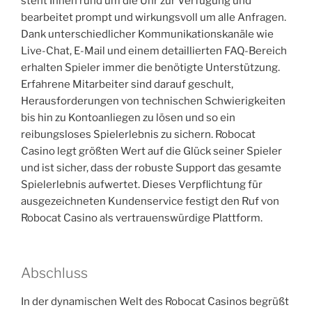
steht Ihnen rund um die Uhr zur Verfügung und
bearbeitet prompt und wirkungsvoll um alle Anfragen.
Dank unterschiedlicher Kommunikationskanäle wie
Live-Chat, E-Mail und einem detaillierten FAQ-Bereich
erhalten Spieler immer die benötigte Unterstützung.
Erfahrene Mitarbeiter sind darauf geschult,
Herausforderungen von technischen Schwierigkeiten
bis hin zu Kontoanliegen zu lösen und so ein
reibungsloses Spielerlebnis zu sichern. Robocat
Casino legt größten Wert auf die Glück seiner Spieler
und ist sicher, dass der robuste Support das gesamte
Spielerlebnis aufwertet. Dieses Verpflichtung für
ausgezeichneten Kundenservice festigt den Ruf von
Robocat Casino als vertrauenswürdige Plattform.
Abschluss
In der dynamischen Welt des Robocat Casinos begrüßt