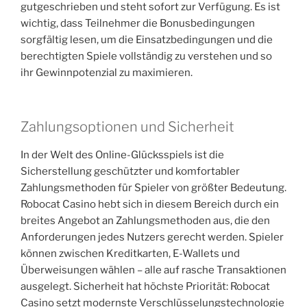
gutgeschrieben und steht sofort zur Verfügung. Es ist
wichtig, dass Teilnehmer die Bonusbedingungen
sorgfältig lesen, um die Einsatzbedingungen und die
berechtigten Spiele vollständig zu verstehen und so
ihr Gewinnpotenzial zu maximieren.
Zahlungsoptionen und Sicherheit
In der Welt des Online-Glücksspiels ist die
Sicherstellung geschützter und komfortabler
Zahlungsmethoden für Spieler von größter Bedeutung.
Robocat Casino hebt sich in diesem Bereich durch ein
breites Angebot an Zahlungsmethoden aus, die den
Anforderungen jedes Nutzers gerecht werden. Spieler
können zwischen Kreditkarten, E-Wallets und
Überweisungen wählen – alle auf rasche Transaktionen
ausgelegt. Sicherheit hat höchste Priorität: Robocat
Casino setzt modernste Verschlüsselungstechnologie