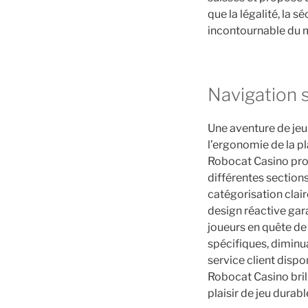
que la légalité, la 
incontournable du m
Navigation s
Une aventure de je
l’ergonomie de la pl
Robocat Casino prop
différentes sections
catégorisation clair
design réactive gara
joueurs en quête de
spécifiques, diminua
service client dispo
Robocat Casino bril
plaisir de jeu durabl