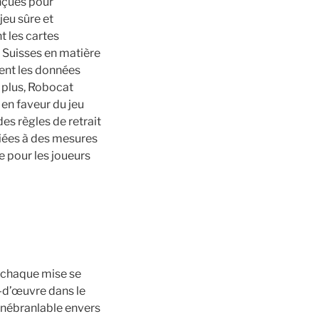
nçues pour
jeu sûre et
 les cartes
s Suisses en matière
gent les données
e plus, Robocat
en faveur du jeu
es règles de retrait
riées à des mesures
e pour les joueurs
 chaque mise se
f-d’œuvre dans le
 inébranlable envers