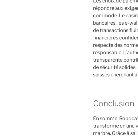
Les choix de paieme
répondre aux exigen
commode. Le casin
bancaires, les e-wal
de transactions flu
financières confiden
respecte des normes
responsable. L’authe
transparente contri
de sécurité solides
suisses cherchant à l
Conclusion
En somme, Robocat 
transforme en une v
marbre. Grâce à sa 