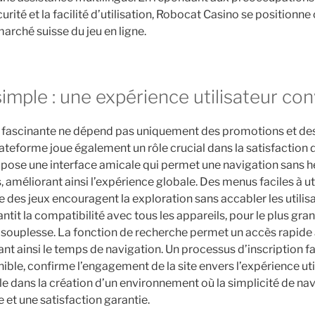
sécurité et la facilité d’utilisation, Robocat Casino se positio
arché suisse du jeu en ligne.
imple : une expérience utilisateur con
u fascinante ne dépend pas uniquement des promotions et des
ateforme joue également un rôle crucial dans la satisfaction 
ose une interface amicale qui permet une navigation sans he
, améliorant ainsi l’expérience globale. Des menus faciles à uti
e des jeux encouragent la exploration sans accabler les utilisat
ntit la compatibilité avec tous les appareils, pour le plus gra
 souplesse. La fonction de recherche permet un accès rapide 
nt ainsi le temps de navigation. Un processus d’inscription fac
nible, confirme l’engagement de la site envers l’expérience uti
le dans la création d’un environnement où la simplicité de nav
e et une satisfaction garantie.