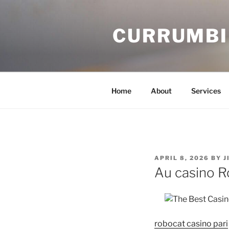
Skip
to
CURRUMBI
content
Home
About
Services
POSTED
APRIL 8, 2026
BY
J
ON
Au casino R
robocat casino pari