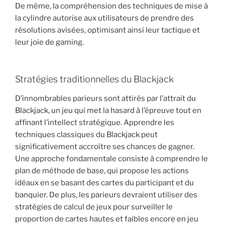
De même, la compréhension des techniques de mise à
la cylindre autorise aux utilisateurs de prendre des
résolutions avisées, optimisant ainsi leur tactique et
leur joie de gaming.
Stratégies traditionnelles du Blackjack
D’innombrables parieurs sont attirés par l’attrait du
Blackjack, un jeu qui met la hasard à l’épreuve tout en
affinant l’intellect stratégique. Apprendre les
techniques classiques du Blackjack peut
significativement accroître ses chances de gagner.
Une approche fondamentale consiste à comprendre le
plan de méthode de base, qui propose les actions
idéaux en se basant des cartes du participant et du
banquier. De plus, les parieurs devraient utiliser des
stratégies de calcul de jeux pour surveiller le
proportion de cartes hautes et faibles encore en jeu