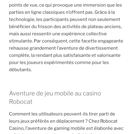
points de vue, ce qui provoque une immersion que les
parties en ligne classiques n’offrent pas. Grâce à la
technologie, les participants peuvent non seulement
bénéficier du frisson des activités de plateau anciens,
mais aussi ressentir une expérience collective
stimulante. Par conséquent, cette facette engageante
rehausse grandement l’aventure de divertissement
complète, la rendant plus satisfaisante et valorisante
pour les joueurs expérimentés comme pour les
débutants.
Aventure de jeu mobile au casino
Robocat
Comment les utilisateurs peuvent-ils tirer parti de
leurs jeux préférés en déplacement ? Chez Robocat
Casino, l’aventure de gaming mobile est élaborée avec