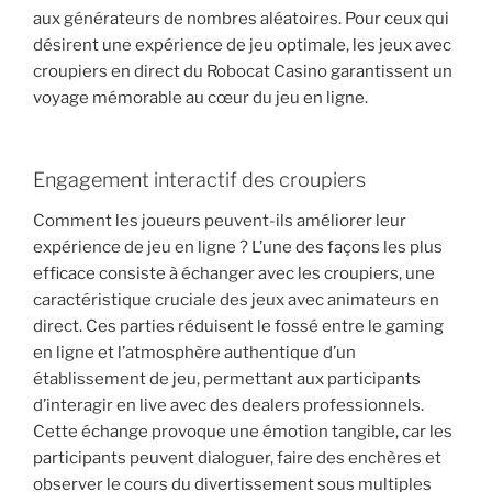
aux générateurs de nombres aléatoires. Pour ceux qui
désirent une expérience de jeu optimale, les jeux avec
croupiers en direct du Robocat Casino garantissent un
voyage mémorable au cœur du jeu en ligne.
Engagement interactif des croupiers
Comment les joueurs peuvent-ils améliorer leur
expérience de jeu en ligne ? L’une des façons les plus
efficace consiste à échanger avec les croupiers, une
caractéristique cruciale des jeux avec animateurs en
direct. Ces parties réduisent le fossé entre le gaming
en ligne et l’atmosphère authentique d’un
établissement de jeu, permettant aux participants
d’interagir en live avec des dealers professionnels.
Cette échange provoque une émotion tangible, car les
participants peuvent dialoguer, faire des enchères et
observer le cours du divertissement sous multiples