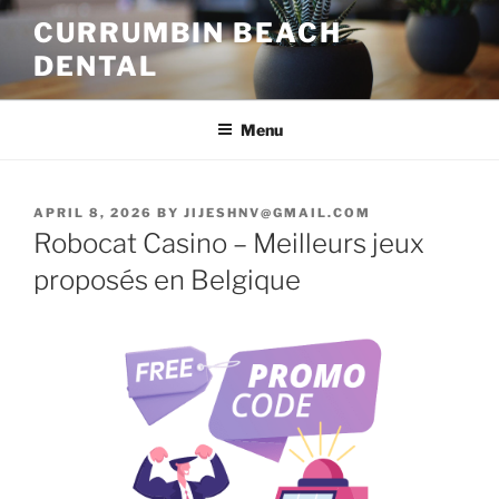
Skip
CURRUMBIN BEACH
to
DENTAL
content
Menu
POSTED
APRIL 8, 2026
BY
JIJESHNV@GMAIL.COM
ON
Robocat Casino – Meilleurs jeux
proposés en Belgique