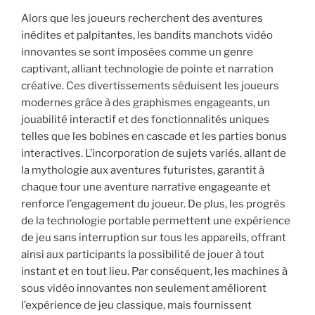
Alors que les joueurs recherchent des aventures
inédites et palpitantes, les bandits manchots vidéo
innovantes se sont imposées comme un genre
captivant, alliant technologie de pointe et narration
créative. Ces divertissements séduisent les joueurs
modernes grâce à des graphismes engageants, un
jouabilité interactif et des fonctionnalités uniques
telles que les bobines en cascade et les parties bonus
interactives. L’incorporation de sujets variés, allant de
la mythologie aux aventures futuristes, garantit à
chaque tour une aventure narrative engageante et
renforce l’engagement du joueur. De plus, les progrès
de la technologie portable permettent une expérience
de jeu sans interruption sur tous les appareils, offrant
ainsi aux participants la possibilité de jouer à tout
instant et en tout lieu. Par conséquent, les machines à
sous vidéo innovantes non seulement améliorent
l’expérience de jeu classique, mais fournissent