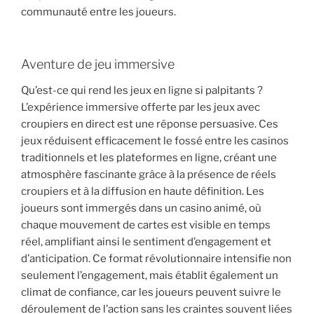
communauté entre les joueurs.
Aventure de jeu immersive
Qu’est-ce qui rend les jeux en ligne si palpitants ?
L’expérience immersive offerte par les jeux avec
croupiers en direct est une réponse persuasive. Ces
jeux réduisent efficacement le fossé entre les casinos
traditionnels et les plateformes en ligne, créant une
atmosphère fascinante grâce à la présence de réels
croupiers et à la diffusion en haute définition. Les
joueurs sont immergés dans un casino animé, où
chaque mouvement de cartes est visible en temps
réel, amplifiant ainsi le sentiment d’engagement et
d’anticipation. Ce format révolutionnaire intensifie non
seulement l’engagement, mais établit également un
climat de confiance, car les joueurs peuvent suivre le
déroulement de l’action sans les craintes souvent liées