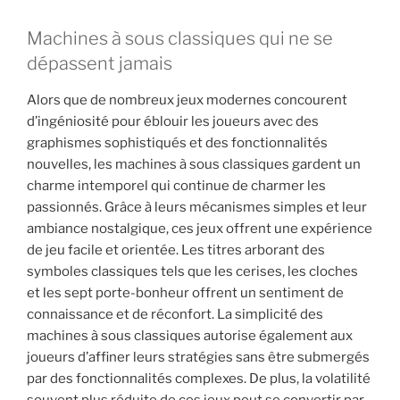
Machines à sous classiques qui ne se
dépassent jamais
Alors que de nombreux jeux modernes concourent
d’ingéniosité pour éblouir les joueurs avec des
graphismes sophistiqués et des fonctionnalités
nouvelles, les machines à sous classiques gardent un
charme intemporel qui continue de charmer les
passionnés. Grâce à leurs mécanismes simples et leur
ambiance nostalgique, ces jeux offrent une expérience
de jeu facile et orientée. Les titres arborant des
symboles classiques tels que les cerises, les cloches
et les sept porte-bonheur offrent un sentiment de
connaissance et de réconfort. La simplicité des
machines à sous classiques autorise également aux
joueurs d’affiner leurs stratégies sans être submergés
par des fonctionnalités complexes. De plus, la volatilité