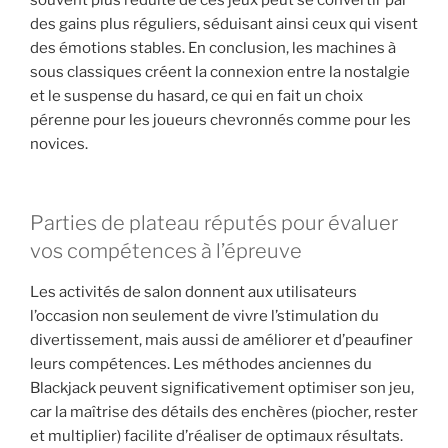
souvent plus réduite de ces jeux peut se convertir par
des gains plus réguliers, séduisant ainsi ceux qui visent
des émotions stables. En conclusion, les machines à
sous classiques créent la connexion entre la nostalgie
et le suspense du hasard, ce qui en fait un choix
pérenne pour les joueurs chevronnés comme pour les
novices.
Parties de plateau réputés pour évaluer
vos compétences à l’épreuve
Les activités de salon donnent aux utilisateurs
l’occasion non seulement de vivre l’stimulation du
divertissement, mais aussi de améliorer et d’peaufiner
leurs compétences. Les méthodes anciennes du
Blackjack peuvent significativement optimiser son jeu,
car la maîtrise des détails des enchères (piocher, rester
et multiplier) facilite d’réaliser de optimaux résultats.