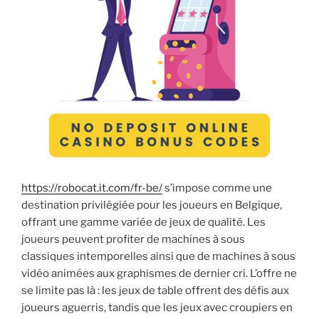
https://robocat.it.com/fr-be/
s’impose comme une
destination privilégiée pour les joueurs en Belgique,
offrant une gamme variée de jeux de qualité. Les
joueurs peuvent profiter de machines à sous
classiques intemporelles ainsi que de machines à sous
vidéo animées aux graphismes de dernier cri. L’offre ne
se limite pas là : les jeux de table offrent des défis aux
joueurs aguerris, tandis que les jeux avec croupiers en