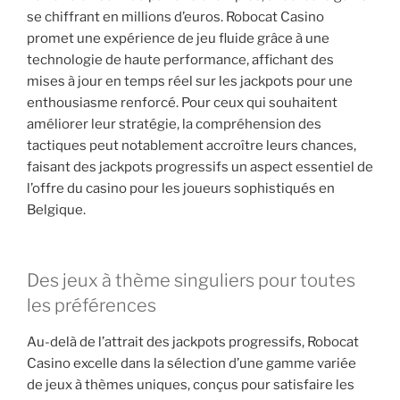
se chiffrant en millions d’euros. Robocat Casino
promet une expérience de jeu fluide grâce à une
technologie de haute performance, affichant des
mises à jour en temps réel sur les jackpots pour une
enthousiasme renforcé. Pour ceux qui souhaitent
améliorer leur stratégie, la compréhension des
tactiques peut notablement accroître leurs chances,
faisant des jackpots progressifs un aspect essentiel de
l’offre du casino pour les joueurs sophistiqués en
Belgique.
Des jeux à thème singuliers pour toutes
les préférences
Au-delà de l’attrait des jackpots progressifs, Robocat
Casino excelle dans la sélection d’une gamme variée
de jeux à thèmes uniques, conçus pour satisfaire les