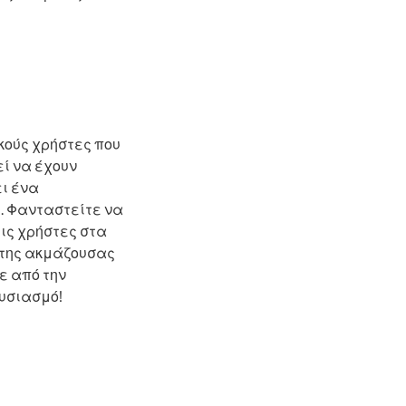
κούς χρήστες που
ί να έχουν
ει ένα
. Φανταστείτε να
ις χρήστες στα
ι της ακμάζουσας
ε από την
ουσιασμό!