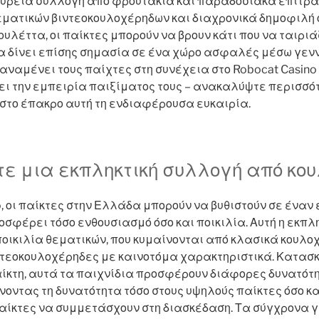
ευρεία συλλογή από φρουτάκια και παραδοσιακά επιτρα
εματικών βιντεοκουλοχέρηδων και διαχρονικά δημοφιλή 
ουλέττα, οι παίκτες μπορούν να βρουν κάτι που να ταιριά
α δίνει επίσης σημασία σε ένα χώρο ασφαλές μέσω γε
 αναμένει τους παίχτες στη συνέχεια στο Robocat Casin
ι την εμπειρία παιξίματος τους – ανακαλύψτε περισσότ
στο έπακρο αυτή τη ενδιαφέρουσα ευκαιρία.
ε μια εκπληκτική συλλογή από κο
o, οι παίκτες στην Ελλάδα μπορούν να βυθιστούν σε έναν
σφέρει τόσο ενθουσιασμό όσο και ποικιλία. Αυτή η εκπλ
οικιλία θεματικών, που κυμαίνονται από κλασικά κουλο
τεοκουλοχέρηδες με καινοτόμα χαρακτηριστικά. Κατασκ
αίκτη, αυτά τα παιχνίδια προσφέρουν διάφορες δυνατότ
νοντας τη δυνατότητα τόσο στους υψηλούς παίκτες όσο κα
αίκτες να συμμετάσχουν στη διασκέδαση. Τα σύγχρονα γ