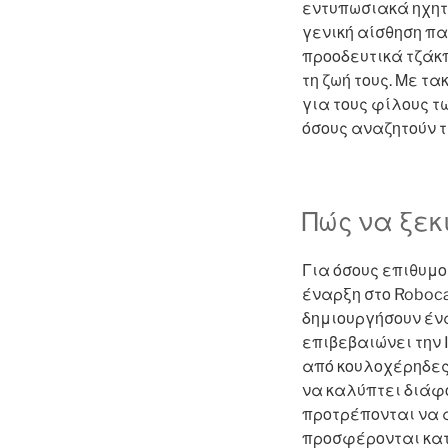
εντυπωσιακά ηχητ
γενική αίσθηση π
προοδευτικά τζάκπ
τη ζωή τους. Με τ
για τους φίλους τ
όσους αναζητούν τ
Πώς να ξεκ
Για όσους επιθυμο
έναρξη στο Roboca
δημιουργήσουν έν
επιβεβαιώνει την 
από κουλοχέρηδες 
να καλύπτει διάφο
προτρέπονται να 
προσφέρονται κατά