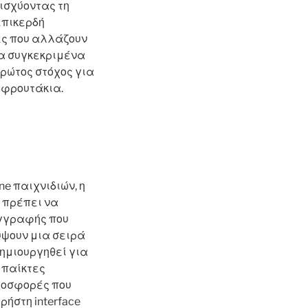
ισχύοντας τη
επικερδή
ες που αλλάζουν
να συγκεκριμένα
πρώτος στόχος για
 φρουτάκια.
e παιχνιδιών, η
α πρέπει να
εγγραφής που
ύψουν μια σειρά
δημιουργηθεί για
 παίκτες
ροσφορές που
ήστη interface