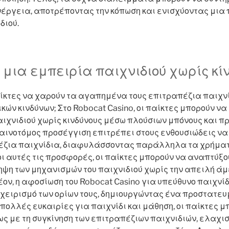
νέργεια, αποτρέποντας την κόπωση και ενισχύοντας μια
διού.
μια εμπειρία παιχνιδιού χωρίς κί
ίκτες να χαρούν τα αγαπημένα τους επιτραπέζια παιχνί
ικών κινδύνων; Στο Robocat Casino, οι παίκτες μπορούν ν
αιχνιδιού χωρίς κινδύνους μέσω πλούσιων μπόνους και 
 καινοτόμος προσέγγιση επιτρέπει στους ενθουσιώδεις 
ζια παιχνίδια, διαφυλάσσοντας παράλληλα τα χρήματ
 αυτές τις προσφορές, οι παίκτες μπορούν να αναπτύξου
ληψη των μηχανισμών του παιχνιδιού χωρίς την απειλή ά
ον, η αφοσίωση του Robocat Casino για υπεύθυνο παιχνίδι
 χειρισμό των ορίων τους, δημιουργώντας ένα προστατε
πολλές ευκαιρίες για παιχνίδι και μάθηση, οι παίκτες μ
ς με τη συγκίνηση των επιτραπέζιων παιχνιδιών, ελαχι