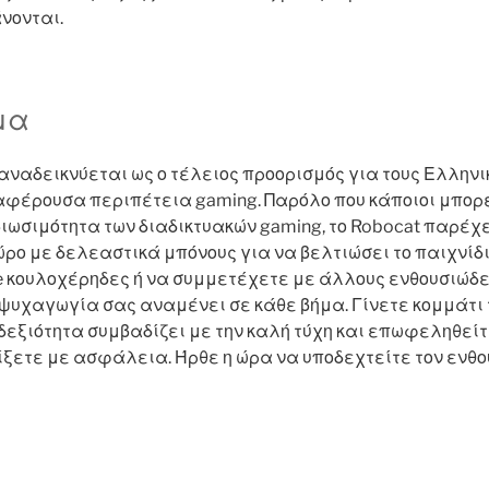
νονται.
μα
 αναδεικνύεται ως ο τέλειος προορισμός για τους Ελληνι
αφέρουσα περιπέτεια gaming. Παρόλο που κάποιοι μπορε
βιωσιμότητα των διαδικτυακών gaming, το Robocat παρέχ
ο με δελεαστικά μπόνους για να βελτιώσει το παιχνίδι
e κουλοχέρηδες ή να συμμετέχετε με άλλους ενθουσιώδε
 η ψυχαγωγία σας αναμένει σε κάθε βήμα. Γίνετε κομμάτ
 δεξιότητα συμβαδίζει με την καλή τύχη και επωφεληθείτ
ίξετε με ασφάλεια. Ήρθε η ώρα να υποδεχτείτε τον ενθ