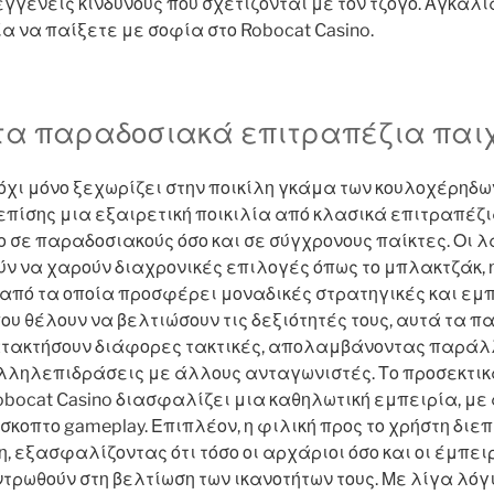
γενείς κινδύνους που σχετίζονται με τον τζόγο. Αγκαλι
α να παίξετε με σοφία στο Robocat Casino.
τα παραδοσιακά επιτραπέζια παι
 όχι μόνο ξεχωρίζει στην ποικίλη γκάμα των κουλοχέρηδ
πίσης μια εξαιρετική ποικιλία από κλασικά επιτραπέζι
 σε παραδοσιακούς όσο και σε σύγχρονους παίκτες. Οι λ
ν να χαρούν διαχρονικές επιλογές όπως το μπλακτζάκ, η
από τα οποία προσφέρει μοναδικές στρατηγικές και εμπε
που θέλουν να βελτιώσουν τις δεξιότητές τους, αυτά τα 
ατακτήσουν διάφορες τακτικές, απολαμβάνοντας παρά
ληλεπιδράσεις με άλλους ανταγωνιστές. Το προσεκτι
obocat Casino διασφαλίζει μια καθηλωτική εμπειρία, μ
κοπτο gameplay. Επιπλέον, η φιλική προς το χρήστη δι
, εξασφαλίζοντας ότι τόσο οι αρχάριοι όσο και οι έμπει
τρωθούν στη βελτίωση των ικανοτήτων τους. Με λίγα λόγι