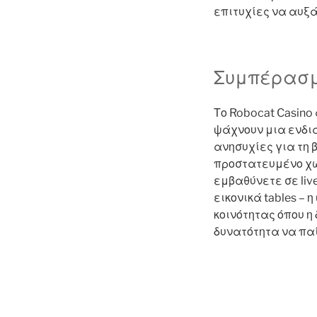
επιτυχίες να αυξά
Συμπέρασ
Το Robocat Casino
ψάχνουν μια ενδι
ανησυχίες για τη 
προστατευμένο χώρ
εμβαθύνετε σε liv
εικονικά tables –
κοινότητας όπου η
δυνατότητα να πα