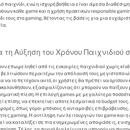
 παιχνίδι, ενώ η ισχυρή βοήθεια είναι άμεσα διαθέσιμη
όνων κάθε game και η χρήση πρακτικών responsible gam
δι τους στο gaming, θέτοντας τις βάσεις για μια ευχάριστ
ία.
α τη Αύξηση του Χρόνου Παιχνιδιού 
ουν επωφεληθεί από τις ευκαιρίες παιχνιδιού χωρίς κίνδ
α βελτιώσουν περαιτέρω την απόλαυσή τους μεγιστοποιώ
Για να το πετύχουν αυτό, οι χρήστες θα πρέπει να ορίσου
ν ακολουθήσουν, εξασφαλίζοντας ότι μπορούν να παίξου
ρηματική πίεση. Η επιλογή games με μεγαλύτερο ποσοστ
εί επίσης να επεκτείνει αποτελεσματικά το budget τους.
φορές, όπως γύροι μπόνους ή ανταμοιβές επιβράβευσης,
τες gaming. Η αντίληψη των λειτουργιών του game και η
εί να καταλήξει σε πιο ενημερωμένες αποφάσεις, ενισχ
οποίηση. Τέλος, τα συχνά διαλείμματα μπορούν να συντη