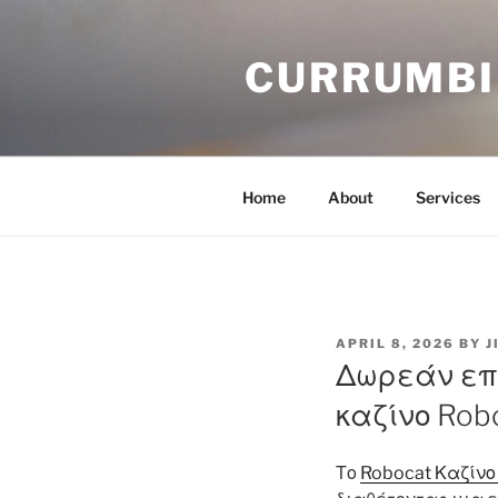
Skip
to
CURRUMBI
content
Home
About
Services
POSTED
APRIL 8, 2026
BY
J
ON
Δωρεάν επ
καζίνο Rob
Το
Robocat Καζίνο