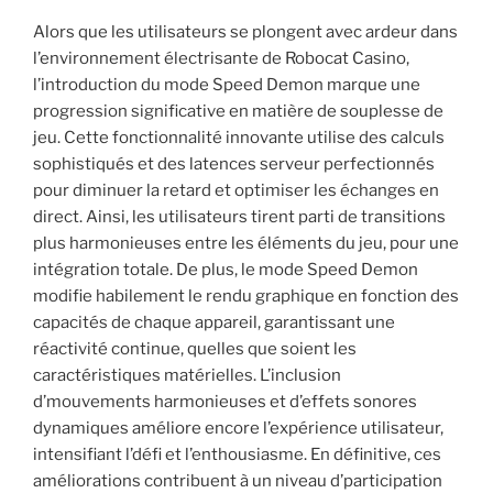
Alors que les utilisateurs se plongent avec ardeur dans
l’environnement électrisante de Robocat Casino,
l’introduction du mode Speed Demon marque une
progression significative en matière de souplesse de
jeu. Cette fonctionnalité innovante utilise des calculs
sophistiqués et des latences serveur perfectionnés
pour diminuer la retard et optimiser les échanges en
direct. Ainsi, les utilisateurs tirent parti de transitions
plus harmonieuses entre les éléments du jeu, pour une
intégration totale. De plus, le mode Speed Demon
modifie habilement le rendu graphique en fonction des
capacités de chaque appareil, garantissant une
réactivité continue, quelles que soient les
caractéristiques matérielles. L’inclusion
d’mouvements harmonieuses et d’effets sonores
dynamiques améliore encore l’expérience utilisateur,
intensifiant l’défi et l’enthousiasme. En définitive, ces
améliorations contribuent à un niveau d’participation