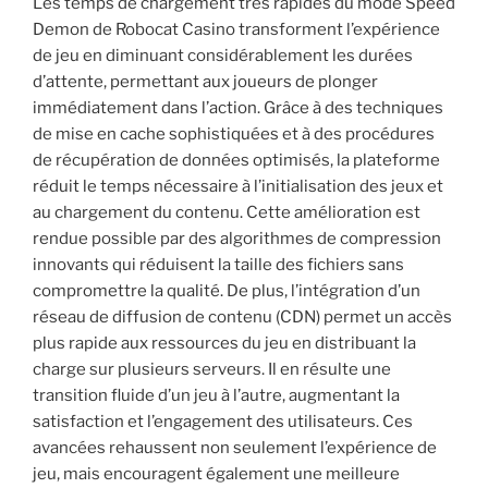
Les temps de chargement très rapides du mode Speed
Demon de Robocat Casino transforment l’expérience
de jeu en diminuant considérablement les durées
d’attente, permettant aux joueurs de plonger
immédiatement dans l’action. Grâce à des techniques
de mise en cache sophistiquées et à des procédures
de récupération de données optimisés, la plateforme
réduit le temps nécessaire à l’initialisation des jeux et
au chargement du contenu. Cette amélioration est
rendue possible par des algorithmes de compression
innovants qui réduisent la taille des fichiers sans
compromettre la qualité. De plus, l’intégration d’un
réseau de diffusion de contenu (CDN) permet un accès
plus rapide aux ressources du jeu en distribuant la
charge sur plusieurs serveurs. Il en résulte une
transition fluide d’un jeu à l’autre, augmentant la
satisfaction et l’engagement des utilisateurs. Ces
avancées rehaussent non seulement l’expérience de
jeu, mais encouragent également une meilleure