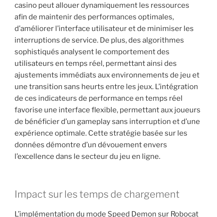
casino peut allouer dynamiquement les ressources
afin de maintenir des performances optimales,
d’améliorer l’interface utilisateur et de minimiser les
interruptions de service. De plus, des algorithmes
sophistiqués analysent le comportement des
utilisateurs en temps réel, permettant ainsi des
ajustements immédiats aux environnements de jeu et
une transition sans heurts entre les jeux. L’intégration
de ces indicateurs de performance en temps réel
favorise une interface flexible, permettant aux joueurs
de bénéficier d’un gameplay sans interruption et d’une
expérience optimale. Cette stratégie basée sur les
données démontre d’un dévouement envers
l’excellence dans le secteur du jeu en ligne.
Impact sur les temps de chargement
L’implémentation du mode Speed Demon sur Robocat