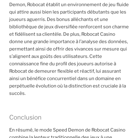
Demon, Robocat établit un environnement de jeu fluide
qui attire aussi bien les participants débutants que les
joueurs aguerris. Des bonus alléchants et une
bibliothèque de jeux diversifiée renforcent son charme
et fidélisent sa clientèle. De plus, Robocat Casino
donne une grande importance à l’analyse des données,
permettant ainsi de offrir des vivances sur mesure qui
s’alignent aux goûts des utilisateurs. Cette
connaissance fine du profil des joueurs autorise à
Robocat de demeurer flexible et réactif, lui assurant
ainsi un bénéfice concurrentiel dans un domaine en
perpétuelle évolution où la distinction est cruciale à la
succès.
Conclusion
En résumé, le mode Speed Demon de Robocat Casino
combine la lenteur traditionnelle des jeux à une