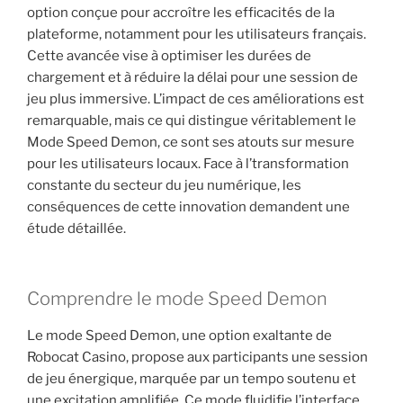
option conçue pour accroître les efficacités de la
plateforme, notamment pour les utilisateurs français.
Cette avancée vise à optimiser les durées de
chargement et à réduire la délai pour une session de
jeu plus immersive. L’impact de ces améliorations est
remarquable, mais ce qui distingue véritablement le
Mode Speed Demon, ce sont ses atouts sur mesure
pour les utilisateurs locaux. Face à l’transformation
constante du secteur du jeu numérique, les
conséquences de cette innovation demandent une
étude détaillée.
Comprendre le mode Speed Demon
Le mode Speed Demon, une option exaltante de
Robocat Casino, propose aux participants une session
de jeu énergique, marquée par un tempo soutenu et
une excitation amplifiée. Ce mode fluidifie l’interface