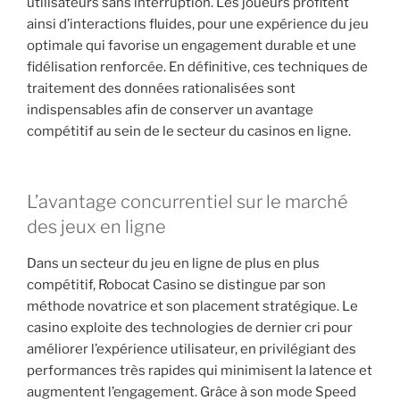
utilisateurs sans interruption. Les joueurs profitent
ainsi d’interactions fluides, pour une expérience du jeu
optimale qui favorise un engagement durable et une
fidélisation renforcée. En définitive, ces techniques de
traitement des données rationalisées sont
indispensables afin de conserver un avantage
compétitif au sein de le secteur du casinos en ligne.
L’avantage concurrentiel sur le marché
des jeux en ligne
Dans un secteur du jeu en ligne de plus en plus
compétitif, Robocat Casino se distingue par son
méthode novatrice et son placement stratégique. Le
casino exploite des technologies de dernier cri pour
améliorer l’expérience utilisateur, en privilégiant des
performances très rapides qui minimisent la latence et
augmentent l’engagement. Grâce à son mode Speed