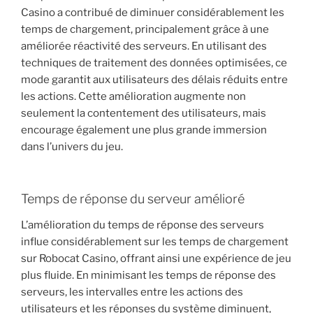
Casino a contribué de diminuer considérablement les
temps de chargement, principalement grâce à une
améliorée réactivité des serveurs. En utilisant des
techniques de traitement des données optimisées, ce
mode garantit aux utilisateurs des délais réduits entre
les actions. Cette amélioration augmente non
seulement la contentement des utilisateurs, mais
encourage également une plus grande immersion
dans l’univers du jeu.
Temps de réponse du serveur amélioré
L’amélioration du temps de réponse des serveurs
influe considérablement sur les temps de chargement
sur Robocat Casino, offrant ainsi une expérience de jeu
plus fluide. En minimisant les temps de réponse des
serveurs, les intervalles entre les actions des
utilisateurs et les réponses du système diminuent,