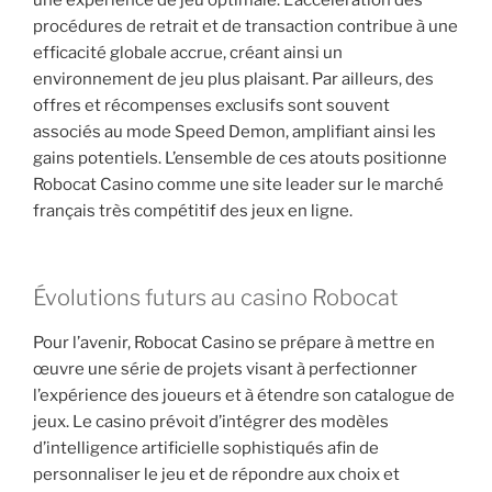
une expérience de jeu optimale. L’accélération des
procédures de retrait et de transaction contribue à une
efficacité globale accrue, créant ainsi un
environnement de jeu plus plaisant. Par ailleurs, des
offres et récompenses exclusifs sont souvent
associés au mode Speed Demon, amplifiant ainsi les
gains potentiels. L’ensemble de ces atouts positionne
Robocat Casino comme une site leader sur le marché
français très compétitif des jeux en ligne.
Évolutions futurs au casino Robocat
Pour l’avenir, Robocat Casino se prépare à mettre en
œuvre une série de projets visant à perfectionner
l’expérience des joueurs et à étendre son catalogue de
jeux. Le casino prévoit d’intégrer des modèles
d’intelligence artificielle sophistiqués afin de
personnaliser le jeu et de répondre aux choix et