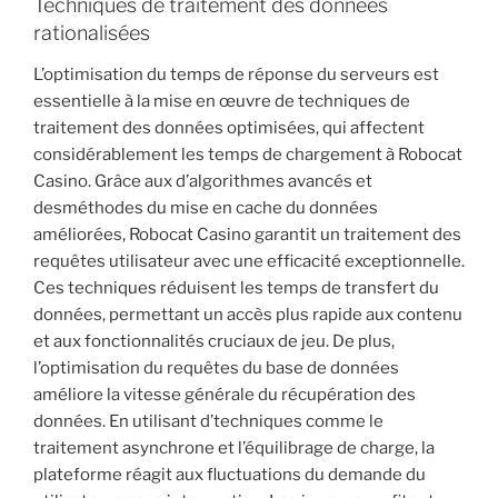
Techniques de traitement des données
rationalisées
L’optimisation du temps de réponse du serveurs est
essentielle à la mise en œuvre de techniques de
traitement des données optimisées, qui affectent
considérablement les temps de chargement à Robocat
Casino. Grâce aux d’algorithmes avancés et
desméthodes du mise en cache du données
améliorées, Robocat Casino garantit un traitement des
requêtes utilisateur avec une efficacité exceptionnelle.
Ces techniques réduisent les temps de transfert du
données, permettant un accès plus rapide aux contenu
et aux fonctionnalités cruciaux de jeu. De plus,
l’optimisation du requêtes du base de données
améliore la vitesse générale du récupération des
données. En utilisant d’techniques comme le
traitement asynchrone et l’équilibrage de charge, la
plateforme réagit aux fluctuations du demande du