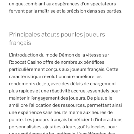
unique, comblant aux espérances d’un spectateurs
fervent par la maîtrise et la précision dans ses parties.
Principales atouts pour les joueurs
français
L’introduction du mode Démon de la vitesse sur
Robocat Casino offre de nombreux bénéfices
particulièrement conçus aux joueurs français. Cette
caractéristique révolutionnaire améliore les
rendements de jeu, avec des délais de chargement
plus rapides et une réactivité accrue, essentiels pour
maintenir l’engagement des joueurs. De plus, elle
améliore l’allocation des ressources, permettant ainsi
une expérience sans heurts même aux heures de
pointe. Les joueurs français bénéficient d’interactions
personnalisées, ajustées à leurs goûts locales, pour