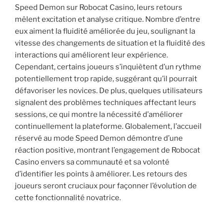
Speed Demon sur Robocat Casino, leurs retours
mêlent excitation et analyse critique. Nombre d’entre
eux aiment la fluidité améliorée du jeu, soulignant la
vitesse des changements de situation et la fluidité des
interactions qui améliorent leur expérience.
Cependant, certains joueurs s’inquiètent d’un rythme
potentiellement trop rapide, suggérant qu’il pourrait
défavoriser les novices. De plus, quelques utilisateurs
signalent des problèmes techniques affectant leurs
sessions, ce qui montre la nécessité d’améliorer
continuellement la plateforme. Globalement, l’accueil
réservé au mode Speed Demon démontre d’une
réaction positive, montrant l’engagement de Robocat
Casino envers sa communauté et sa volonté
d’identifier les points à améliorer. Les retours des
joueurs seront cruciaux pour façonner l’évolution de
cette fonctionnalité novatrice.