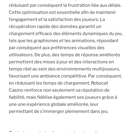
réduisant par conséquent la frustration liée aux délais.
Cette optimisation est essentielle afin de maintenir
l’engagement et la satisfaction des joueurs. La
récupération rapide des données garantit un
chargement efficace des éléments dynamiques du jeu,
tels que les graphismes et les animations, répondant
par conséquent aux préférences visuelles des
utilisateurs. De plus, des temps de réponse améliorés
permettent des mises à jour et des interactions en
temps réel au sein des environnements multijoueurs,
favorisant une ambiance compétitive. Par conséquent,
en réduisant les temps de chargement, Robocat
Casino renforce non seulement sa réputation de
fiabilité, mais fidélise également ses joueurs grâce à
une une expérience globale améliorée, leur
permettant de s’immerger pleinement dans jeu.