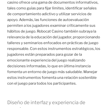
casino ofrece una gama de documentos informativos,
tales como guías para fijar límites, identificar señales
de comportamiento adictivo y utilizar servicios de
apoyo. Además, las funciones de autoevaluación
permiten a los jugadores examinar críticamente sus
hábitos de juego. Robocat Casino también subraya la
relevancia de la educación del jugador, proporcionando
talleres y seminarios enfocados en prácticas de juego
responsable. Con estos instrumentos estratégicos, los
jugadores están preparados para gozar de la
emocionante experiencia del juego realizando
decisiones informadas, lo que en última instancia
fomenta un entorno de juego más saludable. Manejar
estos instrumentos fomenta una relación sostenible
con el juego para todos los participantes.
Diseño de interfaz y experiencia de