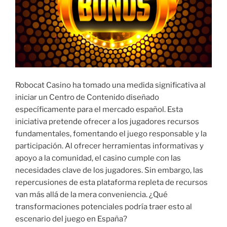
Robocat Casino ha tomado una medida significativa al
iniciar un Centro de Contenido diseñado
específicamente para el mercado español. Esta
iniciativa pretende ofrecer a los jugadores recursos
fundamentales, fomentando el juego responsable y la
participación. Al ofrecer herramientas informativas y
apoyo a la comunidad, el casino cumple con las
necesidades clave de los jugadores. Sin embargo, las
repercusiones de esta plataforma repleta de recursos
van más allá de la mera conveniencia. ¿Qué
transformaciones potenciales podría traer esto al
escenario del juego en España?