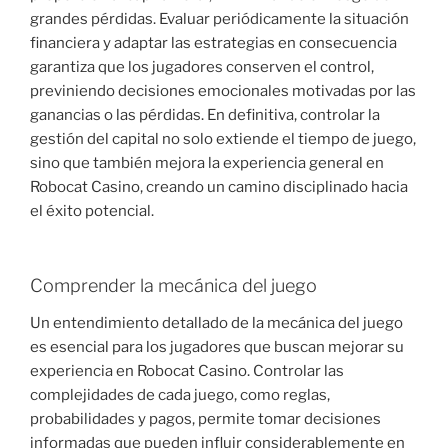
grandes pérdidas. Evaluar periódicamente la situación
financiera y adaptar las estrategias en consecuencia
garantiza que los jugadores conserven el control,
previniendo decisiones emocionales motivadas por las
ganancias o las pérdidas. En definitiva, controlar la
gestión del capital no solo extiende el tiempo de juego,
sino que también mejora la experiencia general en
Robocat Casino, creando un camino disciplinado hacia
el éxito potencial.
Comprender la mecánica del juego
Un entendimiento detallado de la mecánica del juego
es esencial para los jugadores que buscan mejorar su
experiencia en Robocat Casino. Controlar las
complejidades de cada juego, como reglas,
probabilidades y pagos, permite tomar decisiones
informadas que pueden influir considerablemente en