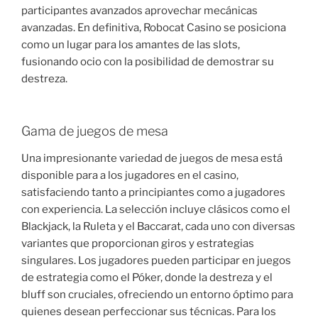
participantes avanzados aprovechar mecánicas
avanzadas. En definitiva, Robocat Casino se posiciona
como un lugar para los amantes de las slots,
fusionando ocio con la posibilidad de demostrar su
destreza.
Gama de juegos de mesa
Una impresionante variedad de juegos de mesa está
disponible para a los jugadores en el casino,
satisfaciendo tanto a principiantes como a jugadores
con experiencia. La selección incluye clásicos como el
Blackjack, la Ruleta y el Baccarat, cada uno con diversas
variantes que proporcionan giros y estrategias
singulares. Los jugadores pueden participar en juegos
de estrategia como el Póker, donde la destreza y el
bluff son cruciales, ofreciendo un entorno óptimo para
quienes desean perfeccionar sus técnicas. Para los