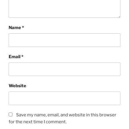
Name
*
Email
*
Website
Save my name, email, and website in this browser
for the next time I comment.