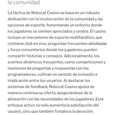
la comunidad
La táctica de Robocat Casino se basa en un robusto
dedicación con la involucración de la comunidad y las
opciones de soporte, fomentando un entorno donde
los jugadores se sienten apreciados y unidos. El casino
incluye un mecanismo de soporte multifacético, que
contiene chat en vivo, preguntas frecuentes detalladas
y foros comunitarios donde los jugadores pueden
compartir historias y consejos. Adicionalmente, los
eventos dinámicos frecuentes, como competiciones y
reuniones de preguntas y respuestas con los
programadores, cultivan un sentido de inclusión e
implicación entre los usuarios. Al destacar los
sistemas de feedback, Robocat Casino ajusta de
manera continua su oferta, asegurándose de la
alineación con las necesidades de los jugadores. Este
enfoque activo no solo aumenta la satisfacción del
usuario, sino que también fortalece la devoción,