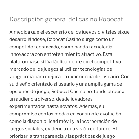
Descripción general del casino Robocat
A medida que el escenario de los juegos digitales sigue
desarrollándose, Robocat Casino surge como un
competidor destacado, combinando tecnología
innovadora con entretenimiento atractivo. Esta
plataforma se sitúa tácticamente en el competitivo
mercado de los juegos al utilizar tecnologías de
vanguardia para mejorar la experiencia del usuario. Con
su diseño orientado al usuario y una amplia gama de
opciones de juego, Robocat Casino pretende atraer a
un audiencia diverso, desde jugadores
experimentados hasta novatos. Además, su
compromiso con las modas en constante evolución,
como la disponibilidad móvil y la incorporación de
juegos sociales, evidencia una visión de futuro. Al
priorizar la transparencia y las prácticas de juego