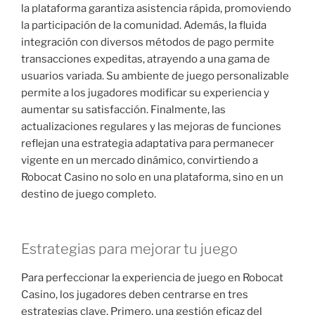
la plataforma garantiza asistencia rápida, promoviendo
la participación de la comunidad. Además, la fluida
integración con diversos métodos de pago permite
transacciones expeditas, atrayendo a una gama de
usuarios variada. Su ambiente de juego personalizable
permite a los jugadores modificar su experiencia y
aumentar su satisfacción. Finalmente, las
actualizaciones regulares y las mejoras de funciones
reflejan una estrategia adaptativa para permanecer
vigente en un mercado dinámico, convirtiendo a
Robocat Casino no solo en una plataforma, sino en un
destino de juego completo.
Estrategias para mejorar tu juego
Para perfeccionar la experiencia de juego en Robocat
Casino, los jugadores deben centrarse en tres
estrategias clave. Primero, una gestión eficaz del