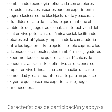
combinando tecnología sofisticada con crupieres
profesionales. Los usuarios pueden experimentar
juegos clásicos como blackjack, ruleta y baccarat,
difundidos en alta definición, lo que mantiene el
ambiente del juego tradicional. La interactividad del
chat en vivo potencia la dinámica social, facilitando
debates estratégicos y impulsando la camaradería
entre los jugadores. Esta opción no solo captura a los
aficionados ocasionales, sino también a los jugadores
experimentados que quieren aplicar técnicas de
apuestas avanzadas. En definitiva, las opciones con
crupier en vivo brindan una combinación única de
comodidad y realismo, interesante para un público
exigente que busca una experiencia de juego
enriquecedora.
Características de participación y apoyo a