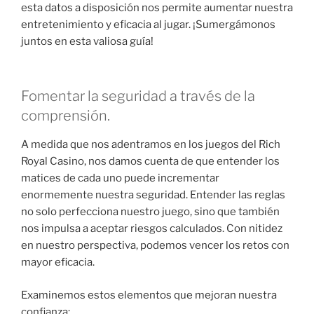
esta datos a disposición nos permite aumentar nuestra
entretenimiento y eficacia al jugar. ¡Sumergámonos
juntos en esta valiosa guía!
Fomentar la seguridad a través de la
comprensión.
A medida que nos adentramos en los juegos del Rich
Royal Casino, nos damos cuenta de que entender los
matices de cada uno puede incrementar
enormemente nuestra seguridad. Entender las reglas
no solo perfecciona nuestro juego, sino que también
nos impulsa a aceptar riesgos calculados. Con nitidez
en nuestro perspectiva, podemos vencer los retos con
mayor eficacia.
Examinemos estos elementos que mejoran nuestra
confianza: