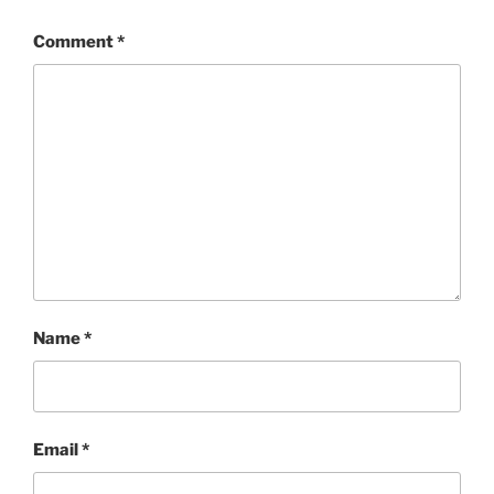
Comment
*
Name
*
Email
*