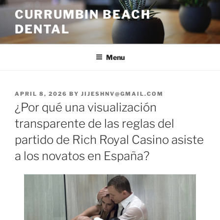
Skip
CURRUMBIN BEACH
to
DENTAL
content
Menu
POSTED
APRIL 8, 2026
BY
JIJESHNV@GMAIL.COM
ON
¿Por qué una visualización
transparente de las reglas del
partido de Rich Royal Casino asiste
a los novatos en España?