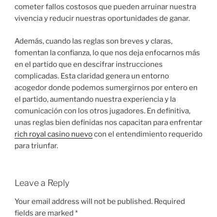
cometer fallos costosos que pueden arruinar nuestra
vivencia y reducir nuestras oportunidades de ganar.
Además, cuando las reglas son breves y claras,
fomentan la confianza, lo que nos deja enfocarnos más
en el partido que en descifrar instrucciones
complicadas. Esta claridad genera un entorno
acogedor donde podemos sumergirnos por entero en
el partido, aumentando nuestra experiencia y la
comunicación con los otros jugadores. En definitiva,
unas reglas bien definidas nos capacitan para enfrentar
rich royal casino nuevo
con el entendimiento requerido
para triunfar.
Leave a Reply
Your email address will not be published.
Required
fields are marked
*