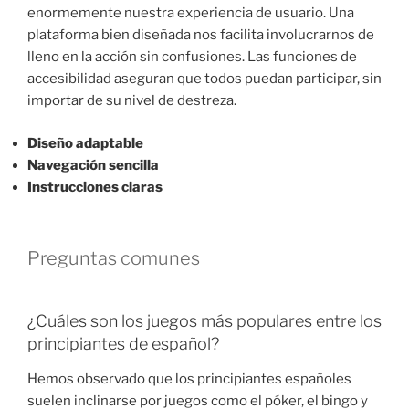
enormemente nuestra experiencia de usuario. Una
plataforma bien diseñada nos facilita involucrarnos de
lleno en la acción sin confusiones. Las funciones de
accesibilidad aseguran que todos puedan participar, sin
importar de su nivel de destreza.
Diseño adaptable
Navegación sencilla
Instrucciones claras
Preguntas comunes
¿Cuáles son los juegos más populares entre los
principiantes de español?
Hemos observado que los principiantes españoles
suelen inclinarse por juegos como el póker, el bingo y