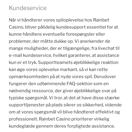
Kundeservice
Når vi håndterer vores spiloplevelse hos Rainbet
Casino, bliver pålidelig kundesupport essentiel for at
kunne håndtere eventuelle forespørgsler eller
problemer, der måtte dukke op. Vi anerkender de
mange muligheder, der er tilgængelige, fra livechat til
e-mail kundeservice, hvilket garanterer, at assistance
kun er et tryk. Supportteamets øjeblikkelige reaktion
kan øge vores oplevelse markant, så vi kan rette
opmærksomheden på at nyde vores spil. Derudover
fungerer den udtømmende FAQ-sektion som en
nødvendig ressource, der giver øjeblikkelige svar på
typiske spørgsmål. Vi tror, at det at have disse stærke
supporttjenester på plads sikrer os sikkerhed, vidende
om at vores spørgsmål vil blive håndteret effektivt og
professionelt. Rainbet Casino prioriterer virkelig
kundeglæde gennem deres forpligtede assistance.