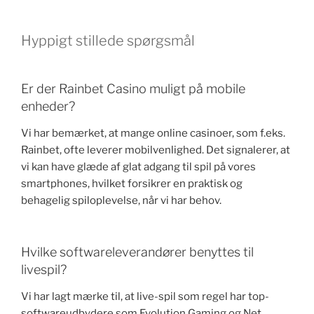
Hyppigt stillede spørgsmål
Er der Rainbet Casino muligt på mobile
enheder?
Vi har bemærket, at mange online casinoer, som f.eks.
Rainbet, ofte leverer mobilvenlighed. Det signalerer, at
vi kan have glæde af glat adgang til spil på vores
smartphones, hvilket forsikrer en praktisk og
behagelig spiloplevelse, når vi har behov.
Hvilke softwareleverandører benyttes til
livespil?
Vi har lagt mærke til, at live-spil som regel har top-
softwareudbydere som Evolution Gaming og Net