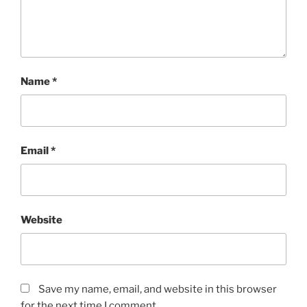
Name
*
Email
*
Website
Save my name, email, and website in this browser
for the next time I comment.