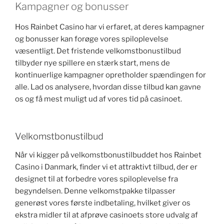
Kampagner og bonusser
Hos Rainbet Casino har vi erfaret, at deres kampagner
og bonusser kan forøge vores spiloplevelse
væsentligt. Det fristende velkomstbonustilbud
tilbyder nye spillere en stærk start, mens de
kontinuerlige kampagner opretholder spændingen for
alle. Lad os analysere, hvordan disse tilbud kan gavne
os og få mest muligt ud af vores tid på casinoet.
Velkomstbonustilbud
Når vi kigger på velkomstbonustilbuddet hos Rainbet
Casino i Danmark, finder vi et attraktivt tilbud, der er
designet til at forbedre vores spiloplevelse fra
begyndelsen. Denne velkomstpakke tilpasser
generøst vores første indbetaling, hvilket giver os
ekstra midler til at afprøve casinoets store udvalg af