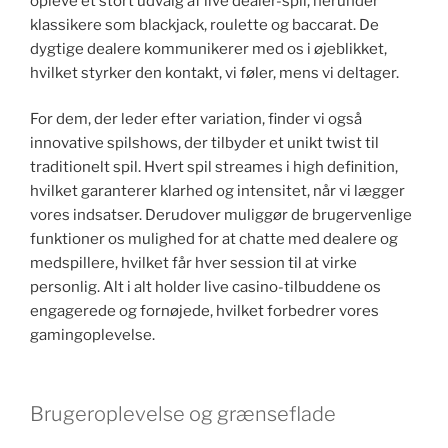
opleve et stort udvalg af live dealer-spil, herunder
klassikere som blackjack, roulette og baccarat. De
dygtige dealere kommunikerer med os i øjeblikket,
hvilket styrker den kontakt, vi føler, mens vi deltager.
For dem, der leder efter variation, finder vi også
innovative spilshows, der tilbyder et unikt twist til
traditionelt spil. Hvert spil streames i high definition,
hvilket garanterer klarhed og intensitet, når vi lægger
vores indsatser. Derudover muliggør de brugervenlige
funktioner os mulighed for at chatte med dealere og
medspillere, hvilket får hver session til at virke
personlig. Alt i alt holder live casino-tilbuddene os
engagerede og fornøjede, hvilket forbedrer vores
gamingoplevelse.
Brugeroplevelse og grænseflade