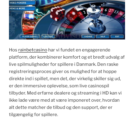
Hos
rainbetcasino
har vi fundet en engagerende
platform, der kombinerer komfort og et bredt udvalg af
live spilmuligheder for spillere i Danmark. Den raske
registreringsproces giver os mulighed for at hoppe
direkte ind i spillet, men det, der virkelig skiller sig ud,
er den immersive oplevelse, som live casinospil
tilbyder. Med erfarne dealere og streaming i HD kan vi
ikke lade være med at være imponeret over, hvordan
alt dette matcher de tilbud og den support, der er
tilgængelig for spillere.