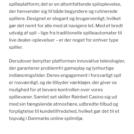
spilleplatform; det er en altomfattende spiloplevelse,
der henvender sig til både begyndere og rutinerede
spillere. Designet er elegant og brugervenligt, hvilket
gør det nemt for alle med at navigere let. Med et bredt
udvalg af spil – lige fra traditionelle spilleautomater til
live dealer-oplevelser – er der noget for enhver type
spiller.
Derudover benytter platformen innovative teknologier,
der garanterer problemfri gameplay og lynhurtige
indlæsningstider. Deres engagement i forsvarligt spil
er rosværdigt, og de tilbyder værktøjer, der giver os
mulighed for at bevare kontrollen over vores
spillevaner. Samlet set skiller Rainbet Casino sig ud
med sin fængslende atmosfære, udbredte tilbud og
forpligtelse til kundetilfredshed, hvilket gør det til et
topvalg i Danmarks online spilmiljø.