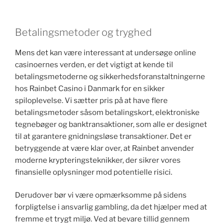
Betalingsmetoder og tryghed
Mens det kan være interessant at undersøge online
casinoernes verden, er det vigtigt at kende til
betalingsmetoderne og sikkerhedsforanstaltningerne
hos Rainbet Casino i Danmark for en sikker
spiloplevelse. Vi sætter pris på at have flere
betalingsmetoder såsom betalingskort, elektroniske
tegnebøger og banktransaktioner, som alle er designet
til at garantere gnidningsløse transaktioner. Det er
betryggende at være klar over, at Rainbet anvender
moderne krypteringsteknikker, der sikrer vores
finansielle oplysninger mod potentielle risici.
Derudover bør vi være opmærksomme på sidens
forpligtelse i ansvarlig gambling, da det hjælper med at
fremme et trygt miljø. Ved at bevare tillid gennem