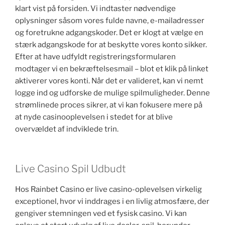
klart vist på forsiden. Vi indtaster nødvendige
oplysninger såsom vores fulde navne, e-mailadresser
og foretrukne adgangskoder. Det er klogt at vælge en
stærk adgangskode for at beskytte vores konto sikker.
Efter at have udfyldt registreringsformularen
modtager vi en bekræftelsesmail – blot et klik på linket
aktiverer vores konti. Når det er valideret, kan vi nemt
logge ind og udforske de mulige spilmuligheder. Denne
strømlinede proces sikrer, at vi kan fokusere mere på
at nyde casinooplevelsen i stedet for at blive
overvældet af indviklede trin.
Live Casino Spil Udbudt
Hos Rainbet Casino er live casino-oplevelsen virkelig
exceptionel, hvor vi inddrages i en livlig atmosfære, der
gengiver stemningen ved et fysisk casino. Vi kan