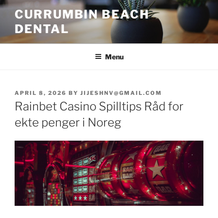
Skip
CURRUMBIN BEACH
to
DENTAL
content
Menu
POSTED
APRIL 8, 2026
BY
JIJESHNV@GMAIL.COM
ON
Rainbet Casino Spilltips Råd for
ekte penger i Noreg