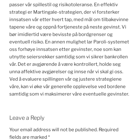
passer vår spillestil og risikotoleranse. En effektiv
strategi er Martingale-strategien, der vi forsterker
innsatsen vår etter hvert tap, med mål om tilbakevinne
tapene våre og oppnå fortjeneste på neste gevinst. Vi
bør imidlertid være bevisste på bordgrenser og
eventuell risiko. En annen mulighet lar Paroli-systemet
oss forhøye innsatsen etter gevinster, noe som kan
utnytte seiersrekker samtidig som vi sikrer bankrollen
vår. Det er avgjørende å være kontrollert, holde seg
unna affektive avgjørelser og innse når vi skal gi oss.
Ved å evaluere spillingen vår og justere strategiene
våre, kan vi øke vår generelle opplevelse ved bordene
samtidig som vi maksimerer våre eventuelle gevinster.
Leave a Reply
Your email address will not be published.
Required
fields are marked
*