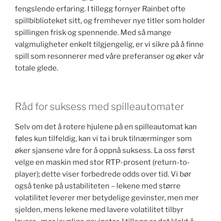
fengslende erfaring. I tillegg fornyer Rainbet ofte
spillbiblioteket sitt, og fremhever nye titler som holder
spillingen frisk og spennende. Med så mange
valgmuligheter enkelt tilgjengelig, er vi sikre på å finne
spill som resonnerer med våre preferanser og øker vår
totale glede.
Råd for suksess med spilleautomater
Selv om det å rotere hjulene på en spilleautomat kan
føles kun tilfeldig, kan vi ta i bruk tilnærminger som
øker sjansene våre for å oppnå suksess. La oss først
velge en maskin med stor RTP-prosent (return-to-
player); dette viser forbedrede odds over tid. Vi bør
også tenke på ustabiliteten – lekene med større
volatilitet leverer mer betydelige gevinster, men mer
sjelden, mens lekene med lavere volatilitet tilbyr