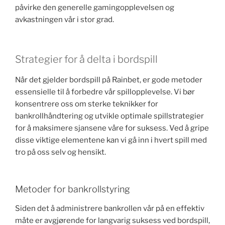
påvirke den generelle gamingopplevelsen og
avkastningen vår i stor grad.
Strategier for å delta i bordspill
Når det gjelder bordspill på Rainbet, er gode metoder
essensielle til å forbedre vår spillopplevelse. Vi bør
konsentrere oss om sterke teknikker for
bankrollhåndtering og utvikle optimale spillstrategier
for å maksimere sjansene våre for suksess. Ved å gripe
disse viktige elementene kan vi gå inn i hvert spill med
tro på oss selv og hensikt.
Metoder for bankrollstyring
Siden det å administrere bankrollen vår på en effektiv
måte er avgjørende for langvarig suksess ved bordspill,