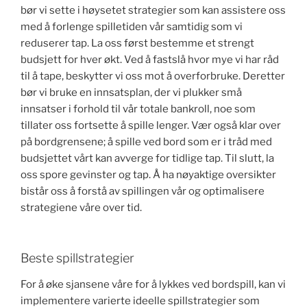
bør vi sette i høysetet strategier som kan assistere oss
med å forlenge spilletiden vår samtidig som vi
reduserer tap. La oss først bestemme et strengt
budsjett for hver økt. Ved å fastslå hvor mye vi har råd
til å tape, beskytter vi oss mot å overforbruke. Deretter
bør vi bruke en innsatsplan, der vi plukker små
innsatser i forhold til vår totale bankroll, noe som
tillater oss fortsette å spille lenger. Vær også klar over
på bordgrensene; å spille ved bord som er i tråd med
budsjettet vårt kan avverge for tidlige tap. Til slutt, la
oss spore gevinster og tap. Å ha nøyaktige oversikter
bistår oss å forstå av spillingen vår og optimalisere
strategiene våre over tid.
Beste spillstrategier
For å øke sjansene våre for å lykkes ved bordspill, kan vi
implementere varierte ideelle spillstrategier som