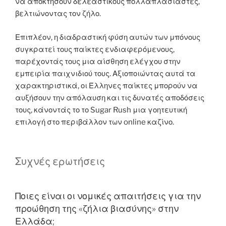
να αποκτήσουν δελεαστικούς πολλαπλασιαστές,
βελτιώνοντας τον ζήλο.
Επιπλέον, η διαδραστική φύση αυτών των μπόνους
συγκρατεί τους παίκτες ενδιαφερόμενους,
παρέχοντάς τους μια αίσθηση ελέγχου στην
εμπειρία παιχνιδιού τους. Αξιοποιώντας αυτά τα
χαρακτηριστικά, οι Έλληνες παίκτες μπορούν να
αυξήσουν την απόλαυση και τις δυνατές αποδόσεις
τους, κάνοντάς το το Sugar Rush μια γοητευτική
επιλογή στο περιβάλλον των online καζίνο.
Συχνές ερωτήσεις
Ποιες είναι οι νομικές απαιτήσεις για την
προώθηση της «ζήλια βιασύνης» στην
Ελλάδα;