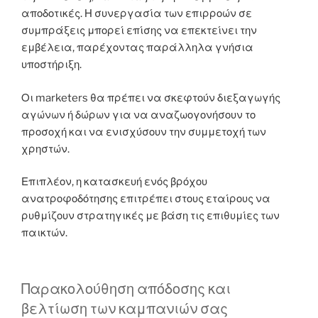
αποδοτικές. Η συνεργασία των επιρροών σε
συμπράξεις μπορεί επίσης να επεκτείνει την
εμβέλεια, παρέχοντας παράλληλα γνήσια
υποστήριξη.
Οι marketers θα πρέπει να σκεφτούν διεξαγωγής
αγώνων ή δώρων για να αναζωογονήσουν το
προσοχή και να ενισχύσουν την συμμετοχή των
χρηστών.
Επιπλέον, η κατασκευή ενός βρόχου
ανατροφοδότησης επιτρέπει στους εταίρους να
ρυθμίζουν στρατηγικές με βάση τις επιθυμίες των
παικτών.
Παρακολούθηση απόδοσης και
βελτίωση των καμπανιών σας