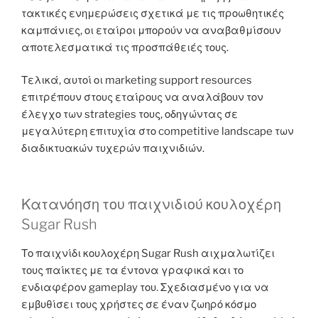
τακτικές ενημερώσεις σχετικά με τις προωθητικές
καμπάνιες, οι εταίροι μπορούν να αναβαθμίσουν
αποτελεσματικά τις προσπάθειές τους.
Τελικά, αυτοί οι marketing support resources
επιτρέπουν στους εταίρους να αναλάβουν τον
έλεγχο των strategies τους, οδηγώντας σε
μεγαλύτερη επιτυχία στο competitive landscape των
διαδικτυακών τυχερών παιχνιδιών.
Κατανόηση του παιχνιδιού κουλοχέρη
Sugar Rush
Το παιχνίδι κουλοχέρη Sugar Rush αιχμαλωτίζει
τους παίκτες με τα έντονα γραφικά και το
ενδιαφέρον gameplay του. Σχεδιασμένο για να
εμβυθίσει τους χρήστες σε έναν ζωηρό κόσμο