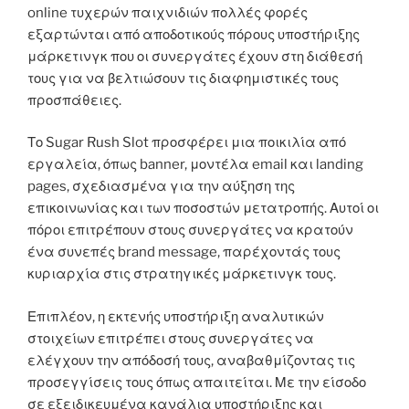
online τυχερών παιχνιδιών πολλές φορές
εξαρτώνται από αποδοτικούς πόρους υποστήριξης
μάρκετινγκ που οι συνεργάτες έχουν στη διάθεσή
τους για να βελτιώσουν τις διαφημιστικές τους
προσπάθειες.
Το Sugar Rush Slot προσφέρει μια ποικιλία από
εργαλεία, όπως banner, μοντέλα email και landing
pages, σχεδιασμένα για την αύξηση της
επικοινωνίας και των ποσοστών μετατροπής. Αυτοί οι
πόροι επιτρέπουν στους συνεργάτες να κρατούν
ένα συνεπές brand message, παρέχοντάς τους
κυριαρχία στις στρατηγικές μάρκετινγκ τους.
Επιπλέον, η εκτενής υποστήριξη αναλυτικών
στοιχείων επιτρέπει στους συνεργάτες να
ελέγχουν την απόδοσή τους, αναβαθμίζοντας τις
προσεγγίσεις τους όπως απαιτείται. Με την είσοδο
σε εξειδικευμένα κανάλια υποστήριξης και