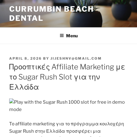
Skip
CURRUMBIN BEACH
to
DENTAL
content
Menu
POSTED
APRIL 8, 2026
BY
JIJESHNV@GMAIL.COM
ON
Προοπτικές Affiliate Marketing με
το Sugar Rush Slot για την
Ελλάδα
Το affiliate marketing για το πρόγραμμα κουλοχέρη
Sugar Rush στην Ελλάδα προσφέρει μια