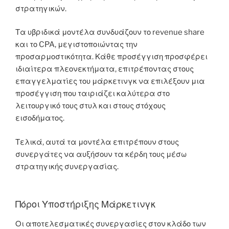
στρατηγικών.
Τα υβριδικά μοντέλα συνδυάζουν το revenue share
και το CPA, μεγιστοποιώντας την
προσαρμοστικότητα. Κάθε προσέγγιση προσφέρει
ιδιαίτερα πλεονεκτήματα, επιτρέποντας στους
επαγγελματίες του μάρκετινγκ να επιλέξουν μια
προσέγγιση που ταιριάζει καλύτερα στο
λειτουργικό τους στυλ και στους στόχους
εισοδήματος.
Τελικά, αυτά τα μοντέλα επιτρέπουν στους
συνεργάτες να αυξήσουν τα κέρδη τους μέσω
στρατηγικής συνεργασίας.
Πόροι Υποστήριξης Μάρκετινγκ
Οι αποτελεσματικές συνεργασίες στον κλάδο των