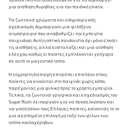
μια αίσθηση θυμηδίας για την παιδική ηλικία.
Τα ζωντανά χρώματα και ο δημιουργικός
σχεδιασμός δημιουργούν μια φιλόξενη
ατμόσφαιρα που αναβαθμίζει την εμπειρία
παιχνιδιού. Αυτή η οπτική πανδαισία όχι μόνο ελκύει
τις αισθήσεις, αλλά ενσταλάζει και μια αίσθηση
ελέγχου, καθώς οι παίκτες εμπλέκονται γρήγορα
σε αυτό το μαγευτικό τοπίο.
Η εύχρηστη διεπαφή επιτρέπει επιπλέον στους
παίκτες να κινούνται στο παιχνίδι χωρίς κόπο,
παρέχοντας μια φιλική προς το χρήστη εμπειρία.
Τελικά, τα ζωντανά γραφικά και ο σχεδιασμός του
Sugar Rush λειτουργούν για να προσελκύσουν και
να γοητεύσουν τους Έλληνες παίκτες, κάνοντάς το το
μια αγαπημένη επιλογή μεταξύ των φίλων των
online κουλοχέρηδων.