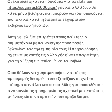
Οι εκπτώσεις και τα προνόμια για τα slots του
https://sugarrush1000gr.gr/
γενικά αλλάζουν σε
κάθε μήνα βάση, αν και μπορούν να τροποποιούνται
πιο τακτικά κατά τη διάρκεια ξεχωριστών
εκδηλώσεων ή εορτών.
Αυτή η ευελιξία επιτρέπει στους παίκτες να
συμμετέχουν με καινούργιες προσφορές,
βελτιώνοντας την εμπειρία τους. Η πληροφόρηση
σχετικά με αυτές τις αλλαγές είναι απαραίτητη
για τη αύξηση των πιθανών ανταμοιβών.
Όσοι θέλουν να χρησιμοποιήσουν αυτές τις
προσφορές θα πρέπει να εξετάζουν συχνά τα
επίσημα κανάλια και ιστοσελίδες για οποιαδήποτε
ανακοινώσεις ή ενημερώσεις σχετικά με εκπτώσεις
μπόνους, ώστε να κρατούν ένα προβάδισμα.