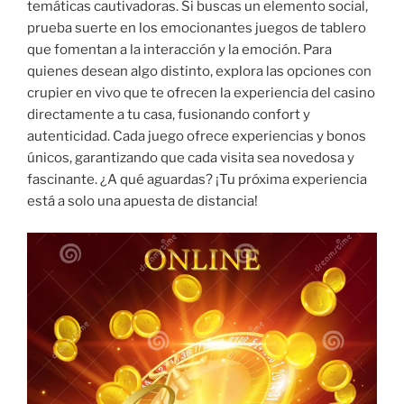
temáticas cautivadoras. Si buscas un elemento social,
prueba suerte en los emocionantes juegos de tablero
que fomentan a la interacción y la emoción. Para
quienes desean algo distinto, explora las opciones con
crupier en vivo que te ofrecen la experiencia del casino
directamente a tu casa, fusionando confort y
autenticidad. Cada juego ofrece experiencias y bonos
únicos, garantizando que cada visita sea novedosa y
fascinante. ¿A qué aguardas? ¡Tu próxima experiencia
está a solo una apuesta de distancia!