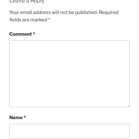
Leave a Reply
Your email address will not be published.
Required
fields are marked
*
Comment
*
Name
*