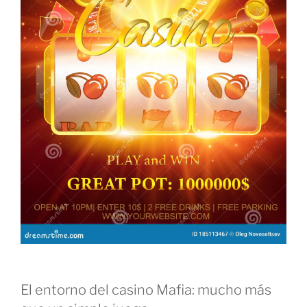
El entorno del casino Mafia: mucho más