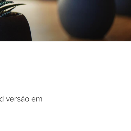
 diversão em