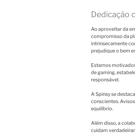
Dedicação 
Ao aproveitar da e
compromisso da pl
intrinsecamente co
prejudique o bem es
Estamos motivados 
de gaming, estabel
responsável.
A Spinsy se destaca
conscientes. Avisos
equilíbrio.
Além disso, a cola
cuidam verdadeira