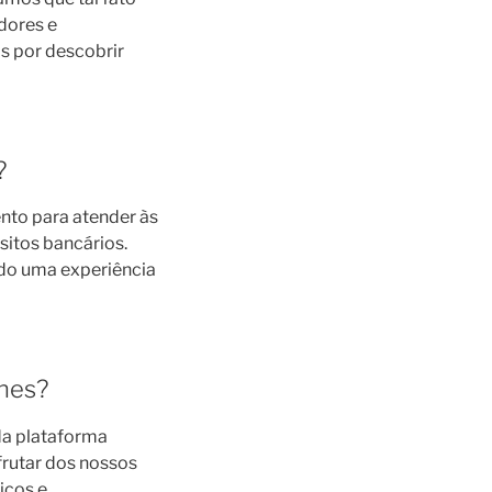
dores e
 por descobrir
?
nto para atender às
sitos bancários.
ndo uma experiência
nes?
da plataforma
frutar dos nossos
icos e