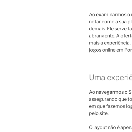
Ao examinarmos o i
notar como a sua pl
demais. Ele serve 
abrangente. A ofer
mais a experiência.
jogos online em Po
Uma experiê
Ao navegarmos o Spi
assegurando que to
em que fazemos logi
pelo site.
O layout não é apen