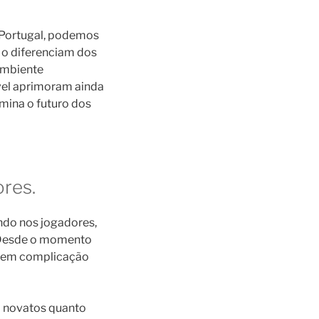
 Portugal, podemos
s o diferenciam dos
ambiente
vel aprimoram ainda
mina o futuro dos
res.
ndo nos jogadores,
. Desde o momento
m sem complicação
to novatos quanto