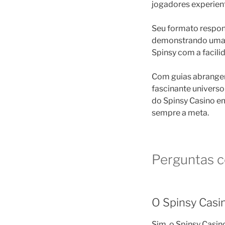
jogadores experien
Seu formato respon
demonstrando uma 
Spinsy com a facili
Com guias abrangen
fascinante universo
do Spinsy Casino e
sempre a meta.
Perguntas 
O Spinsy Casi
Sim, o Spinsy Casin