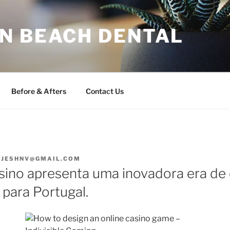
N BEACH DENTAL
Before & Afters
Contact Us
IJESHNV@GMAIL.COM
sino apresenta uma inovadora era de
 para Portugal.