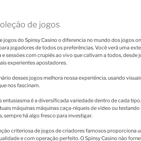
oleção de jogos
de jogos do Spinsy Casino o diferencia no mundo dos jogos o
para jogadores de todos os preferências. Você verá uma ext
a e sessões com crupiês ao vivo que cativam a todos, desde 
ais experientes apostadores.
nário desses jogos melhora nossa experiência, usando visuai
que nos fascinam.
 entusiasma é a diversificada variedade dentro de cada tipo.
atuais máquinas máquinas caça-níqueis de vídeo ou testando 
a, sempre há algo fresco para investigar.
eção criteriosa de jogos de criadores famosos proporciona 
ualidade e com operação perfeito. O Spinsy Casino não forn