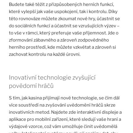
Budete také těžit z přizpůsobených herních funkcí,
které vylepší jak vaše uspokojení, tak i kontrolu. Díky
této rovnováze můžete zkoumat nové hry, účastnit se
do sociálních funkcí a účastnit se vzrušujících výzev –
to vše v rámci, který preferuje vaše příjemnost. Jde o
zformování zábavného a zároveň zodpovědného
herního prostředí, kde můžete vzkvétat a zároveň si
zachovat kontrolu na každé úrovni.
Inovativní technologie zvyšující
povědomí hráčů
S tím, jak kasina přijímají nové technologie, se čím dál
více soustředí na zvyšování uvědomění hráčů skrze
inovativních metod. Najdete zde interaktivní displeje a
aplikace pro mobilní zařízení, které sledují vaše hraní a
výdajové vzorce, což vám umožňuje činit uvědomělá