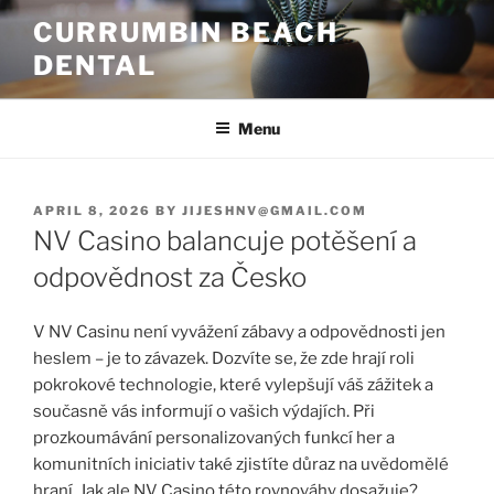
Skip
CURRUMBIN BEACH
to
DENTAL
content
Menu
POSTED
APRIL 8, 2026
BY
JIJESHNV@GMAIL.COM
ON
NV Casino balancuje potěšení a
odpovědnost za Česko
V NV Casinu není vyvážení zábavy a odpovědnosti jen
heslem – je to závazek. Dozvíte se, že zde hrají roli
pokrokové technologie, které vylepšují váš zážitek a
současně vás informují o vašich výdajích. Při
prozkoumávání personalizovaných funkcí her a
komunitních iniciativ také zjistíte důraz na uvědomělé
hraní. Jak ale NV Casino této rovnováhy dosažuje?