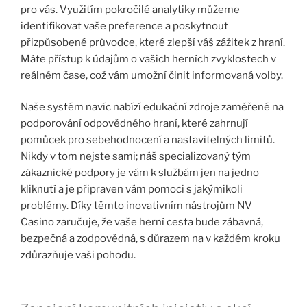
pro vás. Využitím pokročilé analytiky můžeme
identifikovat vaše preference a poskytnout
přizpůsobené průvodce, které zlepší váš zážitek z hraní.
Máte přístup k údajům o vašich herních zvyklostech v
reálném čase, což vám umožní činit informovaná volby.
Naše systém navíc nabízí edukační zdroje zaměřené na
podporování odpovědného hraní, které zahrnují
pomůcek pro sebehodnocení a nastavitelných limitů.
Nikdy v tom nejste sami; náš specializovaný tým
zákaznické podpory je vám k službám jen na jedno
kliknutí a je připraven vám pomoci s jakýmikoli
problémy. Díky těmto inovativním nástrojům NV
Casino zaručuje, že vaše herní cesta bude zábavná,
bezpečná a zodpovědná, s důrazem na v každém kroku
zdůrazňuje vaši pohodu.