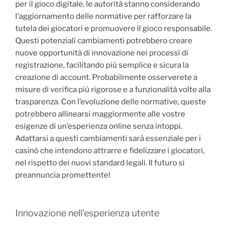
per il gioco digitale, le autorità stanno considerando
l’aggiornamento delle normative per rafforzare la
tutela dei giocatori e promuovere il gioco responsabile.
Questi potenziali cambiamenti potrebbero creare
nuove opportunità di innovazione nei processi di
registrazione, facilitando più semplice e sicura la
creazione di account. Probabilmente osserverete a
misure di verifica più rigorose e a funzionalità volte alla
trasparenza. Con l’evoluzione delle normative, queste
potrebbero allinearsi maggiormente alle vostre
esigenze di un’esperienza online senza intoppi.
Adattarsi a questi cambiamenti sarà essenziale per i
casinò che intendono attrarre e fidelizzare i giocatori,
nel rispetto dei nuovi standard legali. Il futuro si
preannuncia promettente!
Innovazione nell’esperienza utente