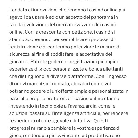
L’ondata di innovazioni che rendono i casinò online più
agevoli da usare è solo un aspetto del panorama in
rapida evoluzione del mercato svizzero dei casinò
online. Con la crescente competizione, i casinò si
stanno adoperando per semplificare i processi di
registrazione e al contempo potenziare le misure di
sicurezza, al fine di soddisfare le aspettative dei
giocatori. Potrete godere di registrazioni più rapide,
esperienze di gioco personalizzate e bonus allettanti
che distinguono le diverse piattaforme. Con l’ingresso
di nuovi marchi sul mercato, giocatori come voi
potranno godere di un’offerta ampia e personalizzata in
base alle proprie preferenze. I casinò online stanno
investendo in tecnologie all’avanguardia, come le
soluzioni basate sull’intelligenza artificiale, per rendere
l’esperienza utente agevole e intuitiva. Questi
progressi mirano a cambiare la vostra esperienza di
gioco, rendendola più avvincente ed produttiva che