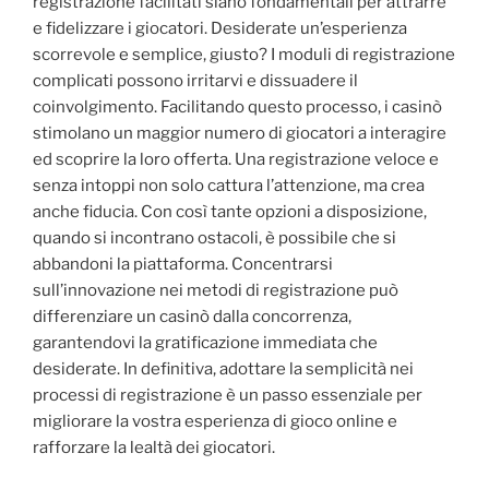
registrazione facilitati siano fondamentali per attrarre
e fidelizzare i giocatori. Desiderate un’esperienza
scorrevole e semplice, giusto? I moduli di registrazione
complicati possono irritarvi e dissuadere il
coinvolgimento. Facilitando questo processo, i casinò
stimolano un maggior numero di giocatori a interagire
ed scoprire la loro offerta. Una registrazione veloce e
senza intoppi non solo cattura l’attenzione, ma crea
anche fiducia. Con così tante opzioni a disposizione,
quando si incontrano ostacoli, è possibile che si
abbandoni la piattaforma. Concentrarsi
sull’innovazione nei metodi di registrazione può
differenziare un casinò dalla concorrenza,
garantendovi la gratificazione immediata che
desiderate. In definitiva, adottare la semplicità nei
processi di registrazione è un passo essenziale per
migliorare la vostra esperienza di gioco online e
rafforzare la lealtà dei giocatori.