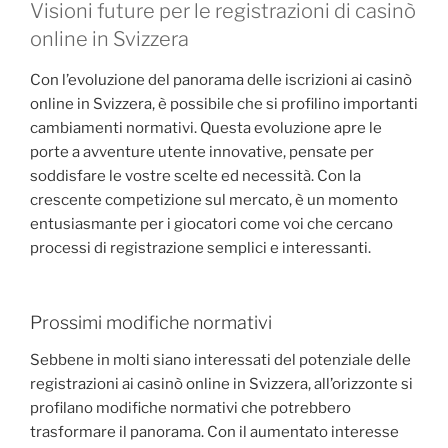
Visioni future per le registrazioni di casinò
online in Svizzera
Con l’evoluzione del panorama delle iscrizioni ai casinò
online in Svizzera, è possibile che si profilino importanti
cambiamenti normativi. Questa evoluzione apre le
porte a avventure utente innovative, pensate per
soddisfare le vostre scelte ed necessità. Con la
crescente competizione sul mercato, è un momento
entusiasmante per i giocatori come voi che cercano
processi di registrazione semplici e interessanti.
Prossimi modifiche normativi
Sebbene in molti siano interessati del potenziale delle
registrazioni ai casinò online in Svizzera, all’orizzonte si
profilano modifiche normativi che potrebbero
trasformare il panorama. Con il aumentato interesse