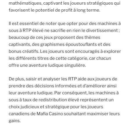
mathématiques, captivant les joueurs stratégiques qui
favorisent le potentiel de profit à long terme.
Il est essentiel de noter que opter pour des machines à
sous à RTP élevé ne sacrifie en rien le divertissement ;
beaucoup de ces jeux proposent des thèmes
captivants, des graphismes époustouflants et des
bonus créatifs. Les joueurs sont encouragés à explorer
les différents titres de cette catégorie, car chacun
offre une aventure ludique singulière.
De plus, saisir et analyser les RTP aide aux joueurs de
prendre des décisions informées et d’améliorer ainsi
leur aventure ludique. Par conséquent, les machines à
sous à taux de redistribution élevé représentent un
choix judicieux et stratégique pour les joueurs
canadiens de Mafia Casino souhaitant maximiser leurs
gains.