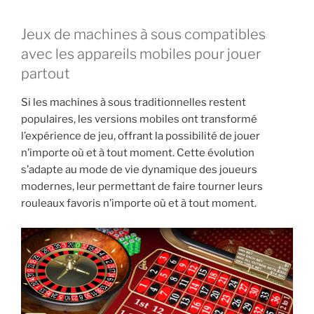
Jeux de machines à sous compatibles
avec les appareils mobiles pour jouer
partout
Si les machines à sous traditionnelles restent
populaires, les versions mobiles ont transformé
l’expérience de jeu, offrant la possibilité de jouer
n’importe où et à tout moment. Cette évolution
s’adapte au mode de vie dynamique des joueurs
modernes, leur permettant de faire tourner leurs
rouleaux favoris n’importe où et à tout moment.