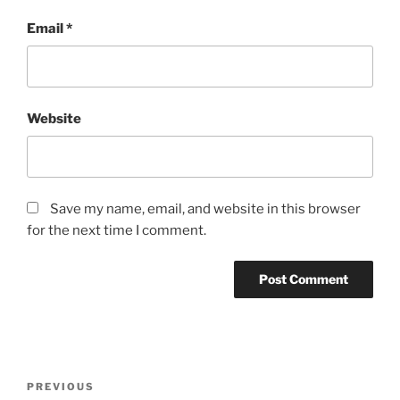
Email
*
Website
Save my name, email, and website in this browser
for the next time I comment.
Post
Previous
PREVIOUS