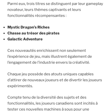
Parmi eux, trois titres se distinguent par leur gameplay
novateur, leurs thèmes captivants et leurs
fonctionnalités récompensantes :
Mystic Dragon’s Riches
Chasse au trésor des pirates
Galactic Adventure
Ces nouveautés enrichissent non seulement
l’expérience de jeu, mais illustrent également de
l’engagement de l’industrie envers la créativité.
Chaque jeu possède des atouts uniques capables
d’attirer de nouveaux joueurs et de divertir les joueurs
expérimentés.
Compte tenu de la diversité des sujets et des
fonctionnalités, les joueurs canadiens sont incités à
tester ces nouvelles machines à sous pour une