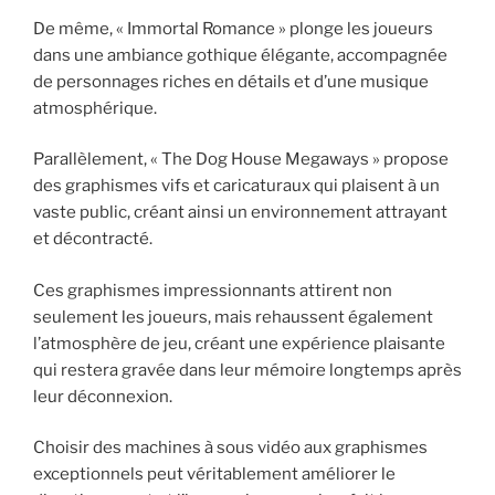
De même, « Immortal Romance » plonge les joueurs
dans une ambiance gothique élégante, accompagnée
de personnages riches en détails et d’une musique
atmosphérique.
Parallèlement, « The Dog House Megaways » propose
des graphismes vifs et caricaturaux qui plaisent à un
vaste public, créant ainsi un environnement attrayant
et décontracté.
Ces graphismes impressionnants attirent non
seulement les joueurs, mais rehaussent également
l’atmosphère de jeu, créant une expérience plaisante
qui restera gravée dans leur mémoire longtemps après
leur déconnexion.
Choisir des machines à sous vidéo aux graphismes
exceptionnels peut véritablement améliorer le