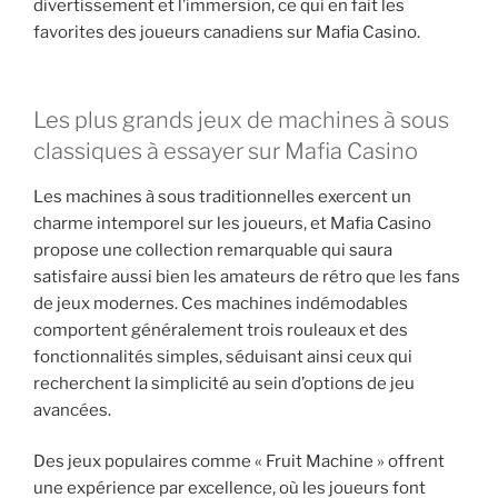
divertissement et l’immersion, ce qui en fait les
favorites des joueurs canadiens sur Mafia Casino.
Les plus grands jeux de machines à sous
classiques à essayer sur Mafia Casino
Les machines à sous traditionnelles exercent un
charme intemporel sur les joueurs, et Mafia Casino
propose une collection remarquable qui saura
satisfaire aussi bien les amateurs de rétro que les fans
de jeux modernes. Ces machines indémodables
comportent généralement trois rouleaux et des
fonctionnalités simples, séduisant ainsi ceux qui
recherchent la simplicité au sein d’options de jeu
avancées.
Des jeux populaires comme « Fruit Machine » offrent
une expérience par excellence, où les joueurs font