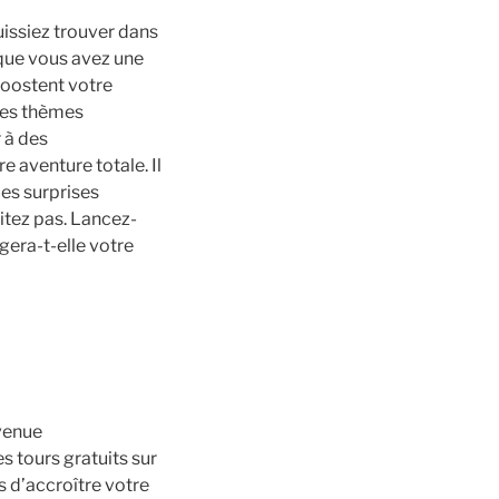
uissiez trouver dans
 que vous avez une
boostent votre
des thèmes
 à des
 aventure totale. Il
des surprises
itez pas. Lancez-
gera-t-elle votre
venue
 tours gratuits sur
 d’accroître votre