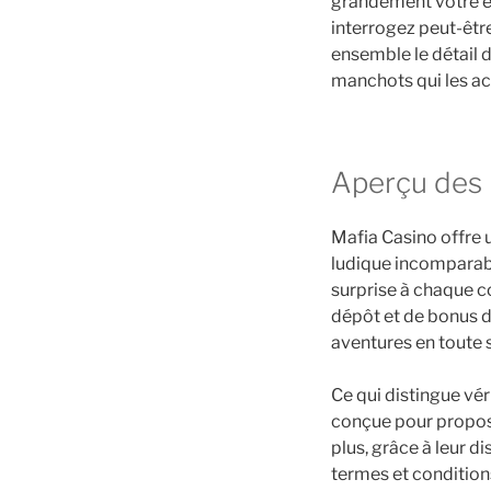
grandement votre ex
interrogez peut-êtr
ensemble le détail 
manchots qui les 
Aperçu des 
Mafia Casino offre
ludique incomparabl
surprise à chaque c
dépôt et de bonus d
aventures en toute s
Ce qui distingue vé
conçue pour propose
plus, grâce à leur d
termes et conditions