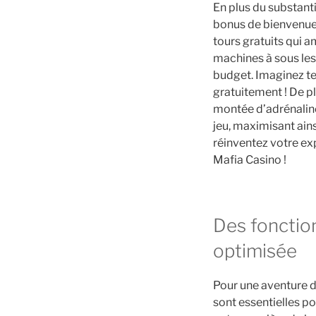
En plus du substanti
bonus de bienvenue 
tours gratuits qui a
machines à sous les
budget. Imaginez te
gratuitement ! De pl
montée d’adrénalin
jeu, maximisant ains
réinventez votre ex
Mafia Casino !
Des fonction
optimisée
Pour une aventure d
sont essentielles p