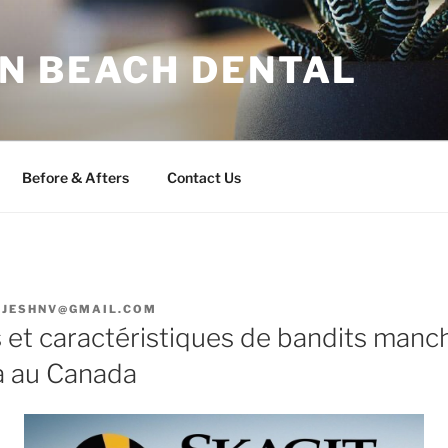
N BEACH DENTAL
Before & Afters
Contact Us
IJESHNV@GMAIL.COM
et caractéristiques de bandits manc
a au Canada