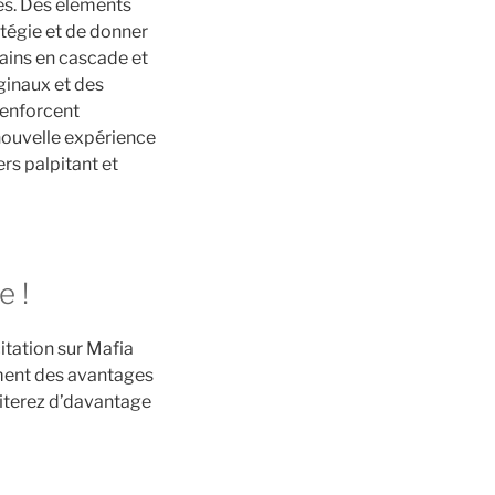
ies. Des éléments
atégie et de donner
gains en cascade et
ginaux et des
renforcent
nouvelle expérience
rs palpitant et
e !
tation sur Mafia
sément des avantages
ofiterez d’davantage