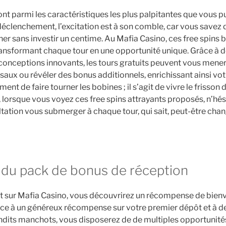
ont parmi les caractéristiques les plus palpitantes que vous p
 déclenchement, l’excitation est à son comble, car vous savez
er sans investir un centime. Au Mafia Casino, ces free spins 
ransformant chaque tour en une opportunité unique. Grâce à 
onceptions innovants, les tours gratuits peuvent vous mener
ux ou révéler des bonus additionnels, enrichissant ainsi votre
ent de faire tourner les bobines ; il s’agit de vivre le frisson 
, lorsque vous voyez ces free spins attrayants proposés, n’hés
altation vous submerger à chaque tour, qui sait, peut-être chan
du pack de bonus de réception
nt sur Mafia Casino, vous découvrirez un récompense de bien
ce à un généreux récompense sur votre premier dépôt et à des
ndits manchots, vous disposerez de de multiples opportunités