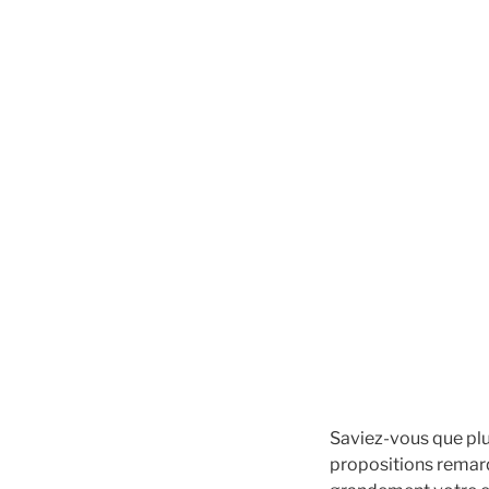
Saviez-vous que plu
propositions remar