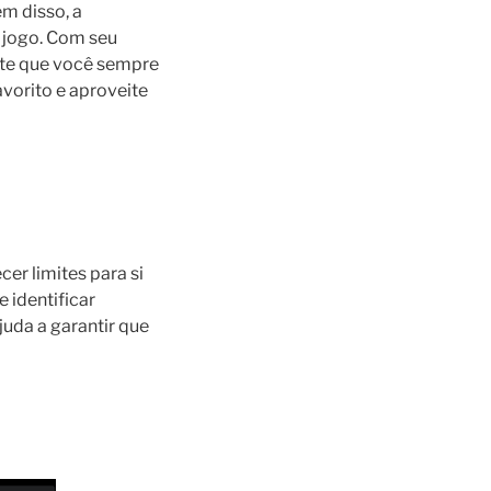
m disso, a
o jogo. Com seu
nte que você sempre
avorito e aproveite
cer limites para si
identificar
juda a garantir que