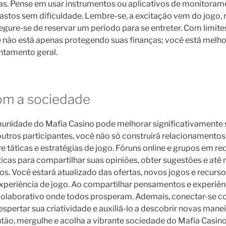
tas. Pense em usar instrumentos ou aplicativos de monitoram
stos sem dificuldade. Lembre-se, a excitação vem do jogo,
segure-se de reservar um período para se entreter. Com limit
ê não está apenas protegendo suas finanças; você está melh
ntamento geral.
om a sociedade
unidade do Mafia Casino pode melhorar significativamente s
utros participantes, você não só construirá relacionament
e táticas e estratégias de jogo. Fóruns online e grupos em re
icas para compartilhar suas opiniões, obter sugestões e até
os. Você estará atualizado das ofertas, novos jogos e recurs
periência de jogo. Ao compartilhar pensamentos e experiênc
olaborativo onde todos prosperam. Ademais, conectar-se 
spertar sua criatividade e auxiliá-lo a descobrir novas manei
tão, mergulhe e acolha a vibrante sociedade do Mafia Casin