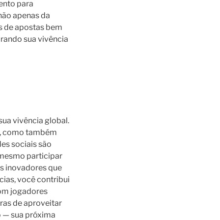
ento para
 não apenas da
es de apostas bem
orando sua vivência
ua vivência global.
os, como também
des sociais são
 mesmo participar
os inovadores que
ias, você contribui
com jogadores
ras de aproveitar
o — sua próxima