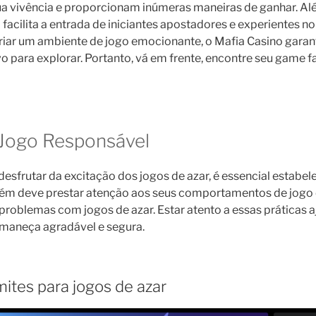
ua vivência e proporcionam inúmeras maneiras de ganhar. Alé
a facilita a entrada de iniciantes apostadores e experientes n
ar um ambiente de jogo emocionante, o Mafia Casino gara
o para explorar. Portanto, vá em frente, encontre seu game f
 Jogo Responsável
esfrutar da excitação dos jogos de azar, é essencial estabele
 deve prestar atenção aos seus comportamentos de jogo e 
 problemas com jogos de azar. Estar atento a essas práticas a
rmaneça agradável e segura.
mites para jogos de azar