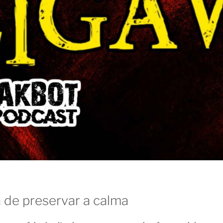
a de preservar a calma