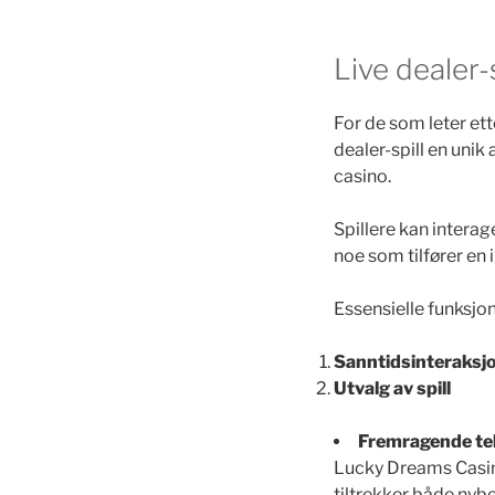
Live dealer-
For de som leter et
dealer-spill en unik
casino.
Spillere kan intera
noe som tilfører en 
Essensielle funksjone
Sanntidsinteraksj
Utvalg av spill
Fremragende te
Lucky Dreams Casino
tiltrekker både nyb