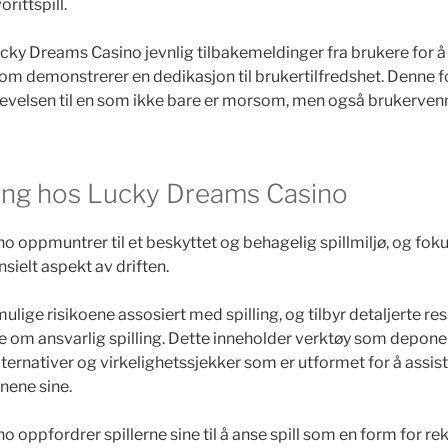
orittspill.
ky Dreams Casino jevnlig tilbakemeldinger fra brukere for å
som demonstrerer en dedikasjon til brukertilfredshet. Denne f
levelsen til en som ikke bare er morsom, men også brukervenn
lling hos Lucky Dreams Casino
 oppmuntrer til et beskyttet og behagelig spillmiljø, og foku
nsielt aspekt av driften.
ulige risikoene assosiert med spilling, og tilbyr detaljerte re
re om ansvarlig spilling. Dette inneholder verktøy som depone
ternativer og virkelighetssjekker som er utformet for å assist
anene sine.
oppfordrer spillerne sine til å anse spill som en form for rek