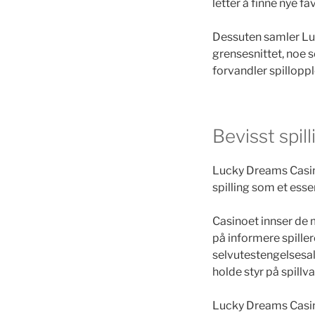
letter å finne nye fav
Dessuten samler Luc
grensesnittet, noe 
forvandler spillopp
Bevisst spi
Lucky Dreams Casino
spilling som et esse
Casinoet innser de m
på informere spille
selvutestengelsesal
holde styr på spillv
Lucky Dreams Casino 