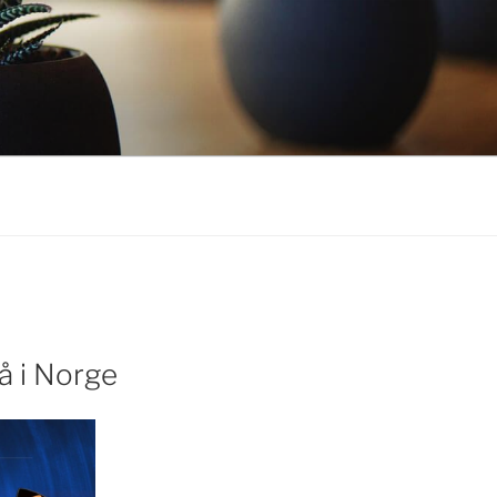
å i Norge