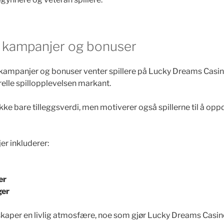
 kampanjer og bonuser
e kampanjer og bonuser venter spillere på Lucky Dreams Casi
elle spillopplevelsen markant.
ikke bare tilleggsverdi, men motiverer også spillerne til å opp
r inkluderer:
er
ger
aper en livlig atmosfære, noe som gjør Lucky Dreams Casino t