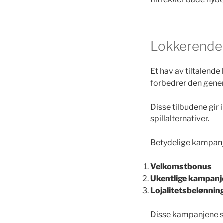
Lokkerende
Et hav av tiltalend
forbedrer den gener
Disse tilbudene gir 
spillalternativer.
Betydelige kampanje
Velkomstbonus
Ukentlige kampanj
Lojalitetsbelønnin
Disse kampanjene sk