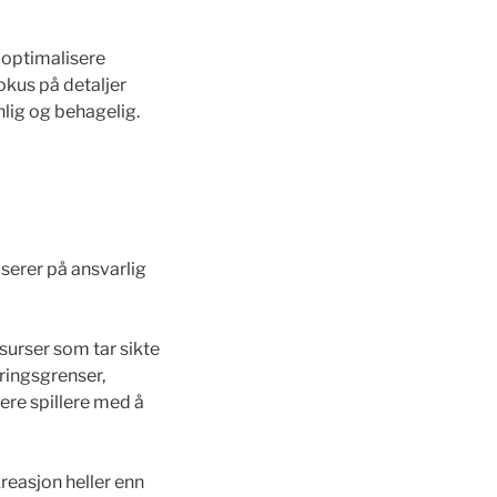
 optimalisere
okus på detaljer
lig og behagelig.
serer på ansvarlig
ssurser som tar sikte
ringsgrenser,
ere spillere med å
reasjon heller enn