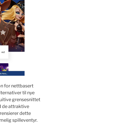
on for nettbasert
ternativer til nye
uitive grensesnittet
d de attraktive
rensierer dette
elig spilleventyr.