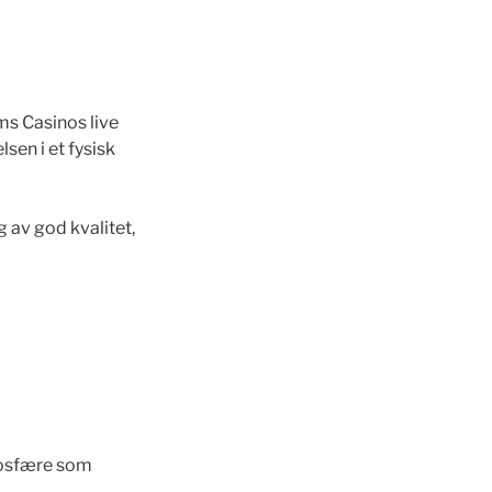
ms Casinos live
sen i et fysisk
 av god kvalitet,
tmosfære som