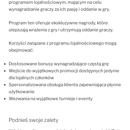
programem lojalnościowym, mającym na celu
wynagradzanie graczy za ich pasję i oddanie w gry.
Program ten oferuje ekskluzywne nagrody, które
ulepszają wrażenia z gry i utrzymują oddanie graczy.
Korzyści związane z programu lojalnościowego mogą
obejmować:
Dostosowane bonusy wynagradzające częstą grę
Wejście do wyjątkowych promocji dostępnych jedynie
dla lojalnych członków
Spersonalizowana obsługa klienta zapewniająca płynne
użytkowanie
Wezwania na wyjątkowe turnieje i eventy
Podnieś swoje zalety